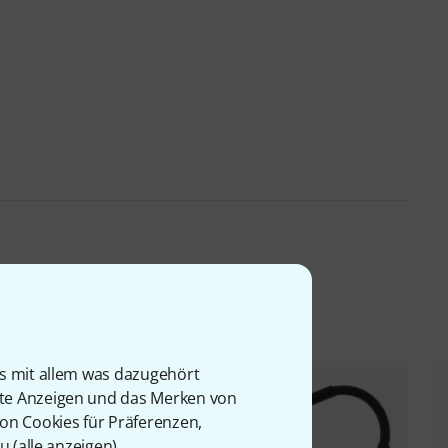
l
is mit allem was dazugehört
rte Anzeigen und das Merken von
von Cookies für Präferenzen,
u (
alle anzeigen
).