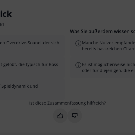
ick
KI
Was Sie außerdem wissen so
en Overdrive-Sound, der sich
Manche Nutzer empfanden 
bereits bassreichen Gitar
 gelobt, die typisch für Boss-
Es ist möglicherweise nich
oder für diejenigen, die 
uf Spieldynamik und
Ist diese Zusammenfassung hilfreich?
Markieren Sie diese Zusammenfas
Markieren Sie diese Zusam