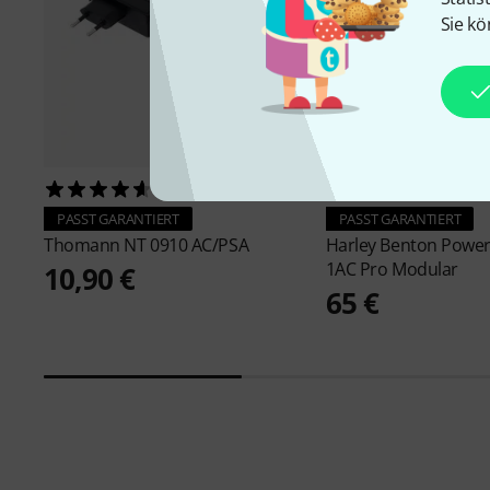
Sie kö
5292
366
PASST GARANTIERT
PASST GARANTIERT
Thomann
NT 0910 AC/PSA
Harley Benton
Power
1AC Pro Modular
10,90 €
65 €