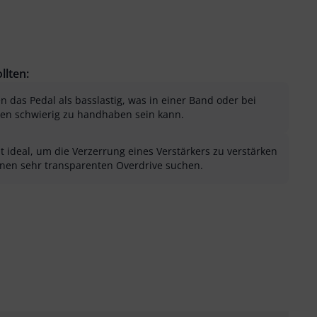
llten:
das Pedal als basslastig, was in einer Band oder bei
ren schwierig zu handhaben sein kann.
t ideal, um die Verzerrung eines Verstärkers zu verstärken
einen sehr transparenten Overdrive suchen.
sung als hilfreich
menfassung als nicht hilfreich