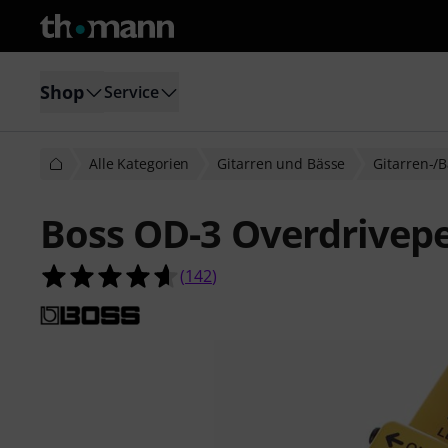
Shop
Service
Alle Kategorien
Gitarren und Bässe
Gitarren-/B
Boss OD-3 Overdrivep
4.6 von 5 Sternen aus 142 Kunden
(
142
)