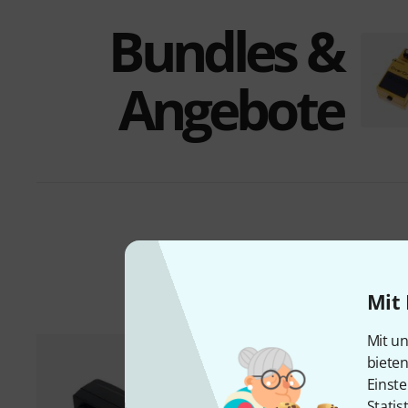
Bundles &
Angebote
Mit 
Mit un
biete
Einste
Statis