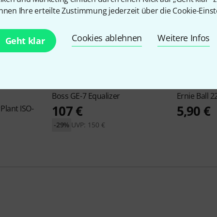
nnen Ihre erteilte Zustimmung jederzeit über die Cookie-Einst
Cookies ablehnen
Weitere Infos
Geht klar
793
Boss
GE-7 Equalizer
Ernie Ball
2
107 €
5,90 €
Plant ISO-
-29%
UVP: 150 €