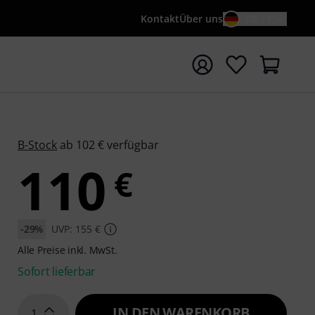
Kontakt
Über uns
DE / €
e mit Suchwort {searchTerm} starten
B-Stock
ab 102 € verfügbar
110
€
-29%
UVP: 155 €
Alle Preise inkl. MwSt.
Sofort lieferbar
IN DEN WARENKORB
1