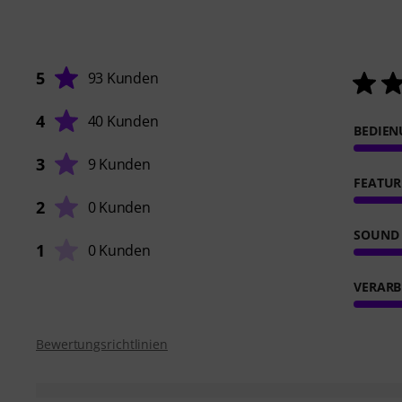
5
93 Kunden
4
40 Kunden
BEDIE
3
9 Kunden
FEATUR
2
0 Kunden
SOUND
1
0 Kunden
VERARB
Bewertungsrichtlinien