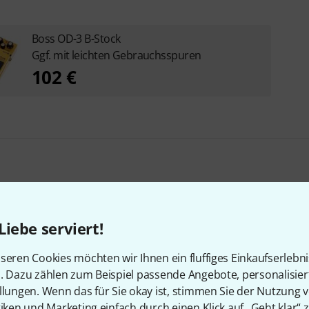
Boss OD-3 B-Stock
Ggf. mit leichten Gebrauchsspuren
102 €
Zubehör & passende Artike
Liebe serviert!
seren Cookies möchten wir Ihnen ein fluffiges Einkaufserlebn
n. Dazu zählen zum Beispiel passende Angebote, personalisie
llungen. Wenn das für Sie okay ist, stimmen Sie der Nutzung 
tiken und Marketing einfach durch einen Klick auf „Geht klar“ z