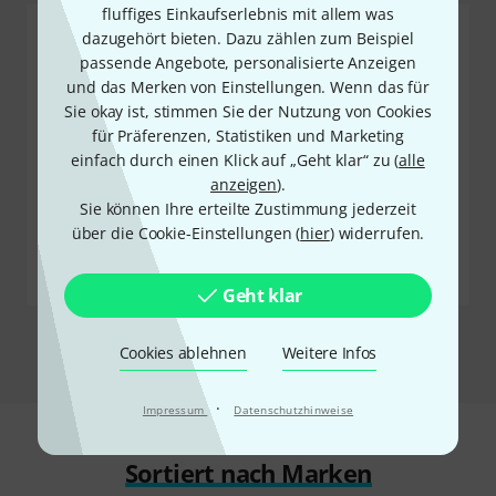
fluffiges Einkaufserlebnis mit allem was
dazugehört bieten. Dazu zählen zum Beispiel
passende Angebote, personalisierte Anzeigen
und das Merken von Einstellungen. Wenn das für
Sie okay ist, stimmen Sie der Nutzung von Cookies
für Präferenzen, Statistiken und Marketing
einfach durch einen Klick auf „Geht klar“ zu (
alle
VS.
anzeigen
).
Sie können Ihre erteilte Zustimmung jederzeit
BRANDNEU
über die Cookie-Einstellungen (
hier
) widerrufen.
AKTUELL BELIEBT
Source Audio Ultrawave
Proco Rat 2 Distortion
Multiband Bass
Geht klar
Jetzt vergleichen
Cookies ablehnen
Weitere Infos
·
Impressum
Datenschutzhinweise
Sortiert nach Marken