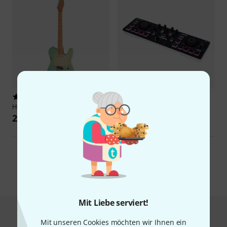
2
1
Harley Benton
TE-62LA MN SFG
Numark
Mixtrack Go
249 €
89 €
Mehr anzeigen
Mit Liebe serviert!
Top-Seller vs. Neuheit
Mit unseren Cookies möchten wir Ihnen ein