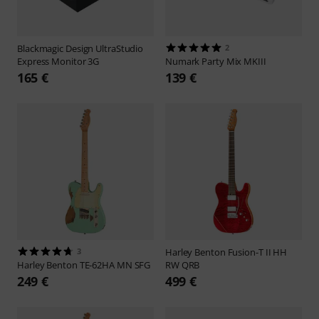
Blackmagic Design
UltraStudio
2
Express Monitor 3G
Numark
Party Mix MKIII
165 €
139 €
3
Harley Benton
Fusion-T II HH
Harley Benton
TE-62HA MN SFG
RW QRB
249 €
499 €