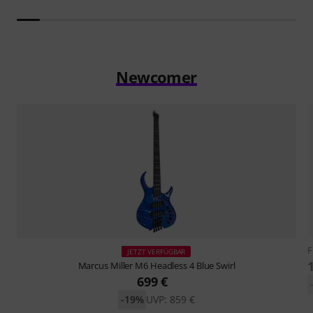
Newcomer
F
JETZT VERFÜGBAR
Marcus Miller
M6 Headless 4 Blue Swirl
699 €
-19%
UVP: 859 €