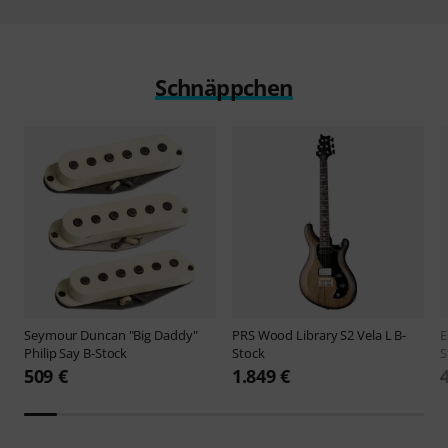
Schnäppchen
Seymour Duncan
"Big Daddy"
PRS
Wood Library S2 Vela L B-
Philip Say B-Stock
Stock
S
509 €
1.849 €