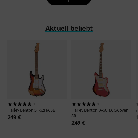
Aktuell beliebt
1
2
Harley Benton
ST-62HA SB
Harley Benton
JA-60HA CA over
SB
249 €
249 €