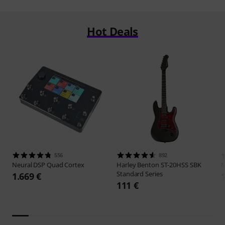
Hot Deals
556
892
Neural DSP
Quad Cortex
Harley Benton
ST-20HSS SBK
N
Standard Series
1.669 €
111 €