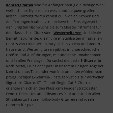
Konzertgitarren
sind für Anfänger häufig die richtige Wahl,
weil sich ihre Nylonsaiten weich und bequem greifen
lassen. Konzertgitarren kannst du in vielen Größen und
Ausführungen kaufen, vom preiswerten Einsteigerset für
den jüngsten Nachwuchs bis zum Meisterinstrument für
den klassischen Gitarristen.
Westerngitarren
sind ideale
Begleitinstrumente, die mit ihren Stahlsaiten in fast allen
Genres von Folk über Country bis hin zu Pop und Rock zu
Hause sind. Westerngitarren gibt es in unterschiedlichen
Größen und Ausführungen, mit und ohne Tonabnehmer
und in allen Preislagen. Du suchst die beste
E-Gitarre
für
Rock, Metal, Blues oder Jazz? In unserem riesigen Angebot
kannst du aus Tausenden von Instrumenten wählen, vom
preisgünstigen E-Gitarren-Einsteiger-Set bis zur wertvollen
Signature-Gitarre. ST-, T- und Single-Cut-E-Gitarren
orientieren sich an den Klassikern Fender Stratocaster,
Fender Telecaster und Gibson Les Paul und sind in allen
Stilistiken zu Hause, Hollowbody-Gitarren sind ideale
Gitarren für Jazz.