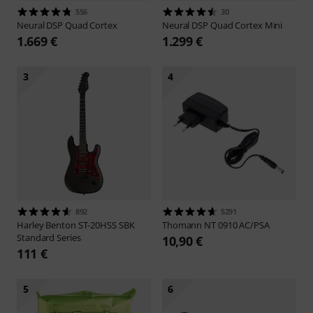
556
30
Neural DSP
Quad Cortex
Neural DSP
Quad Cortex Mini
1.669 €
1.299 €
3
4
892
5291
Harley Benton
ST-20HSS SBK
Thomann
NT 0910 AC/PSA
Standard Series
10,90 €
111 €
5
6