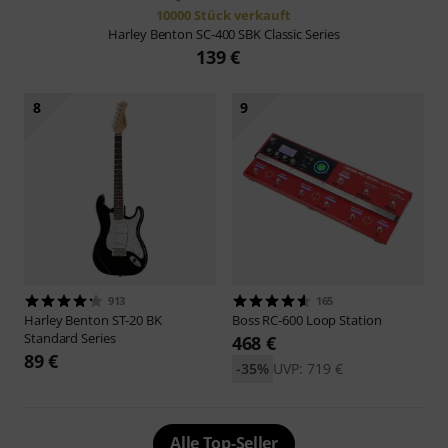
10000 Stück verkauft
Harley Benton
SC-400 SBK Classic Series
139 €
8
9
913
165
Harley Benton
ST-20 BK
Boss
RC-600 Loop Station
Standard Series
468 €
89 €
-35%
UVP: 719 €
Alle Top-Seller