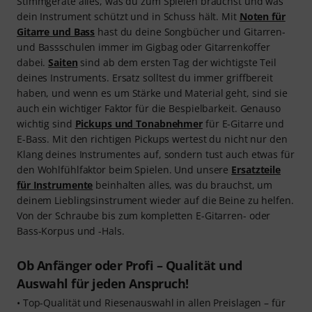
Stimmgeräte alles, was du zum Spielen brauchst und was
dein Instrument schützt und in Schuss hält. Mit
Noten für
Gitarre und Bass
hast du deine Songbücher und Gitarren-
und Bassschulen immer im Gigbag oder Gitarrenkoffer
dabei.
Saiten
sind ab dem ersten Tag der wichtigste Teil
deines Instruments. Ersatz solltest du immer griffbereit
haben, und wenn es um Stärke und Material geht, sind sie
auch ein wichtiger Faktor für die Bespielbarkeit. Genauso
wichtig sind
Pickups und Tonabnehmer
für E-Gitarre und
E-Bass. Mit den richtigen Pickups wertest du nicht nur den
Klang deines Instrumentes auf, sondern tust auch etwas für
den Wohlfühlfaktor beim Spielen. Und unsere
Ersatzteile
für Instrumente
beinhalten alles, was du brauchst, um
deinem Lieblingsinstrument wieder auf die Beine zu helfen.
Von der Schraube bis zum kompletten E-Gitarren- oder
Bass-Korpus und -Hals.
Ob Anfänger oder Profi – Qualität und
Auswahl für jeden Anspruch!
• Top-Qualität und Riesenauswahl in allen Preislagen – für