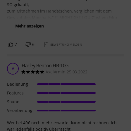
SO gekauft,
zum Mitnehmen im Handtäschen, verglichen mit dem
Gewicht des Marshalls." IT MIGHT GET LOUD" ist ein Film
Mehr anzeigen
7
6
BEWERTUNG MELDEN
Harley Benton HB-10G
A
AxelArmin 25.03.2022
Bedienung
Features
Sound
Verarbeitung
Wer bei 49€ noch mehr erwartet kann nicht rechnen. Ich
war jedenfalls positiv überrascht.