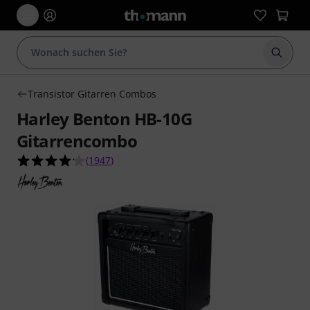
Suche 
Transistor Gitarren Combos
Harley Benton HB-10G
Gitarrencombo
4.1 von 5 Sternen aus 1947 Kundenbewertunge
(
1947
)