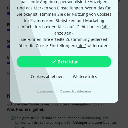
passende Angebote, personalisierte Anzeigen
und das Merken von Einstellungen. Wenn das für
BEDIENUNG
Sie okay ist, stimmen Sie der Nutzung von Cookies
für Präferenzen, Statistiken und Marketing
FEATURES
einfach durch einen Klick auf „Geht klar“ zu (
alle
anzeigen
).
Sie können Ihre erteilte Zustimmung jederzeit
SOUND
über die Cookie-Einstellungen (
hier
) widerrufen.
VERARBEITUNG
Geht klar
Bewertungsrichtlinien
Cookies ablehnen
Weitere Infos
·
Impressum
Datenschutzhinweise
Kundenrezensionen im Überblick
Aus echten Käuferbewertungen, zusammengefasst durch KI
Was Käufern gefiel:
Es eignet sich aufgrund seiner einfachen Handhabung und
kompakten Größe hervorragend für Anfänger und zum Üben zu
Hause.