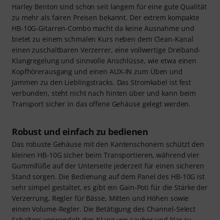
Harley Benton sind schon seit langem für eine gute Qualität
zu mehr als fairen Preisen bekannt. Der extrem kompakte
HB-10G-Gitarren-Combo macht da keine Ausnahme und
bietet zu einem schmalen Kurs neben dem Clean-Kanal
einen zuschaltbaren Verzerrer, eine vollwertige Dreiband-
Klangregelung und sinnvolle Anschlüsse, wie etwa einen
Kopfhörerausgang und einen AUX-IN zum Üben und
Jammen zu den Lieblingstracks. Das Stromkabel ist fest
verbunden, steht nicht nach hinten über und kann beim
Transport sicher in das offene Gehäuse gelegt werden.
Robust und einfach zu bedienen
Das robuste Gehäuse mit den Kantenschonern schützt den
kleinen HB-10G sicher beim Transportieren, während vier
Gummifüße auf der Unterseite jederzeit für einen sicheren
Stand sorgen. Die Bedienung auf dem Panel des HB-10G ist
sehr simpel gestaltet, es gibt ein Gain-Poti für die Stärke der
Verzerrung, Regler für Bässe, Mitten und Höhen sowie
einen Volume-Regler. Die Betätigung des Channel-Select
Schalters verwandelt den Klang von sauber und klar zu