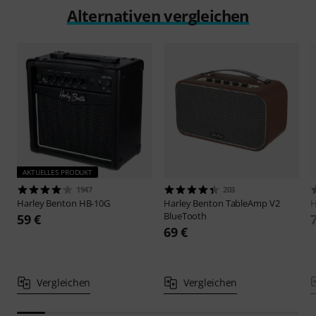
Alternativen vergleichen
AKTUELLES PRODUKT
1947
203
Harley Benton
HB-10G
Harley Benton
TableAmp V2
H
BlueTooth
59 €
69 €
Vergleichen
Vergleichen