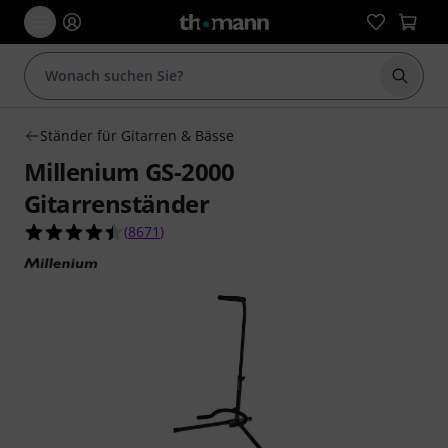
Suche 
Ständer für Gitarren & Bässe
Millenium GS-2000
Gitarrenständer
4.4 von 5 Sternen aus 8671 Kundenbewertunge
(
8671
)