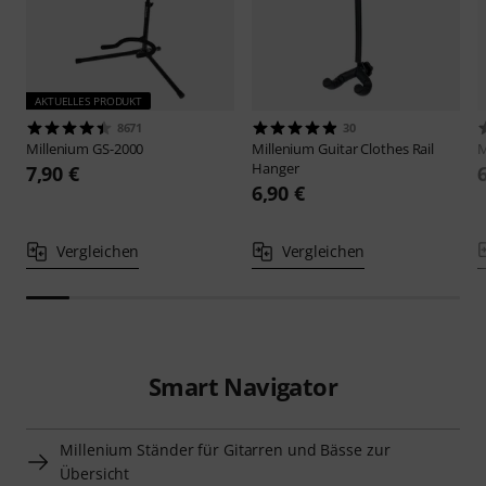
AKTUELLES PRODUKT
8671
30
Millenium
GS-2000
Millenium
Guitar Clothes Rail
M
Hanger
7,90 €
6,90 €
Vergleichen
Vergleichen
Smart Navigator
Millenium Ständer für Gitarren und Bässe zur
Übersicht