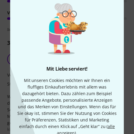
VERARBEITUNG
Bewertungsrichtlinien
3828
Rezensionen
Vorbeugen ist besser als heilen...und billiger.
A
Axel482 19.01.2018
Mit Liebe serviert!
Verarbeitung
Mit unseren Cookies möchten wir Ihnen ein
Stabilität
fluffiges Einkaufserlebnis mit allem was
dazugehört bieten. Dazu zählen zum Beispiel
Wer kennt das nicht ? 20 Gitarren, aber nur 15 Ständer
passende Angebote, personalisierte Anzeigen
dafür. Also stehen einige davon mal gern an der Wand, am
und das Merken von Einstellungen. Wenn das für
Schrank oder an der Kante des Schreibtisches. Und getreu
Sie okay ist, stimmen Sie der Nutzung von Cookies
Murphy?s Gesetz geht irgendwann alles schief, was schief
für Präferenzen, Statistiken und Marketing
gehen kann. Irgendwer wuselt durchs Zimmer, die Gitte
einfach durch einen Klick auf „Geht klar“ zu (
alle
kippt um und im günstigsten Fall platzt ein bisschen Lack
anzeigen
).