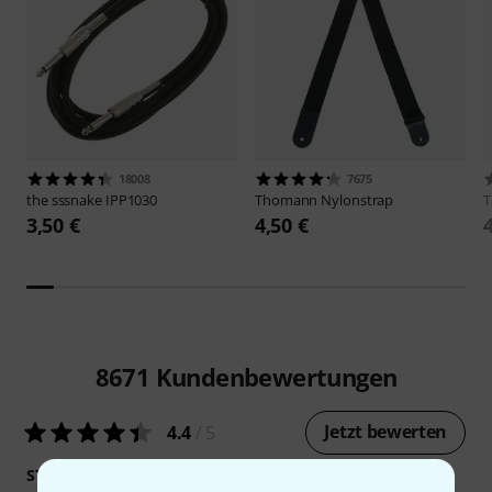
18008
7675
the sssnake
IPP1030
Thomann
Nylonstrap
3,50 €
4,50 €
8671
Kundenbewertungen
Jetzt bewerten
4.4
/ 5
STABILITÄT