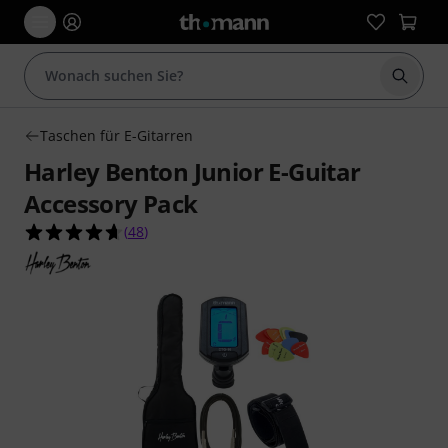
Suche 
Taschen für E-Gitarren
Harley Benton Junior E-Guitar
Accessory Pack
4.6 von 5 Sternen aus 48 Kundenbewertungen
(
48
)