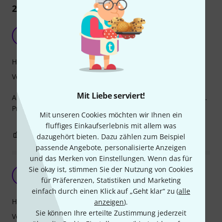
25
Rezensionen
In Ordnung
L
Luminaa 23.11.2025
Handling
Verarbeitung
Mit Liebe serviert!
Alles okay. Nichts überragendes. Aber für den Anfang okay.
Preislich als kleines Startpaket voll in Ordnung .
Mit unseren Cookies möchten wir Ihnen ein
fluffiges Einkaufserlebnis mit allem was
0
0
BEWERTUNG MELDEN
dazugehört bieten. Dazu zählen zum Beispiel
passende Angebote, personalisierte Anzeigen
und das Merken von Einstellungen. Wenn das für
Sie okay ist, stimmen Sie der Nutzung von Cookies
Um diesen Preis unschlagbar
M
für Präferenzen, Statistiken und Marketing
M.H.at 29.08.2023
einfach durch einen Klick auf „Geht klar“ zu (
alle
Handling
anzeigen
).
Sie können Ihre erteilte Zustimmung jederzeit
Verarbeitung