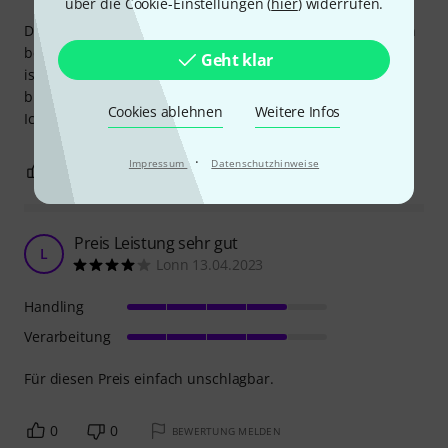
über die Cookie-Einstellungen (
hier
) widerrufen.
Dieses Zubehör Set kann man ohne Bedenken kaufen. Man
bekommt 5 Teile um ca. 30€ die recht gut sind. Die Tasche
Geht klar
ist für die Harley Benton ST-Junior BK Standard Series ein
bisschen zu groß, aber das ist schon ok.
Cookies ablehnen
Weitere Infos
Ich würde es wieder kaufen.
·
Impressum
Datenschutzhinweise
0
0
BEWERTUNG MELDEN
Preis Leistung sehr gut
L
Lonn 13.04.2023
Handling
Verarbeitung
Für diesen Preis einfach unschlagbar.
0
0
BEWERTUNG MELDEN