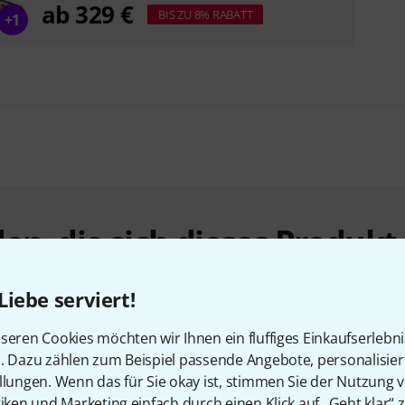
ab 329 €
BIS ZU 8% RABATT
+1
en, die sich dieses Produk
Liebe serviert!
seren Cookies möchten wir Ihnen ein fluffiges Einkaufserlebn
n. Dazu zählen zum Beispiel passende Angebote, personalisie
llungen. Wenn das für Sie okay ist, stimmen Sie der Nutzung 
tiken und Marketing einfach durch einen Klick auf „Geht klar“ z