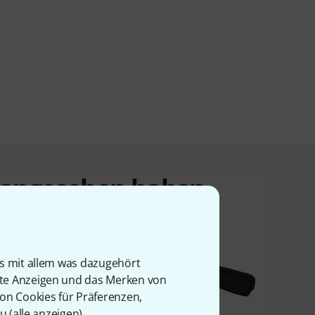
t angesehen haben
is mit allem was dazugehört
rte Anzeigen und das Merken von
von Cookies für Präferenzen,
u (
alle anzeigen
).