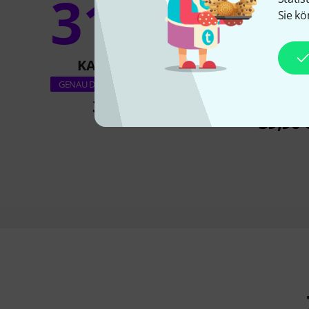
31%
20
Sie kö
KAUFTEN
KAUFTE
Thomann E-Guita
GENAU DIESES PRODUKT
Premium 
35 €
39,90 