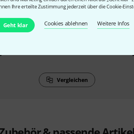
%
13%
nnen Ihre erteilte Zustimmung jederzeit über die Cookie-Einst
Cookies ablehnen
Weitere Infos
Geht klar
N
KAUFTEN
r Gigbag
Thomann E-Guitar Gigbag BK
Thomann
BR
24,90 €
€
Vergleichen
Zubehör & passende Artike