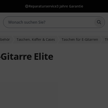
Reparaturservice
3 Jahre Garantie
Such
ubehör
Taschen, Koffer & Cases
Taschen für E-Gitarren
T
itarre Elite
bewertungen