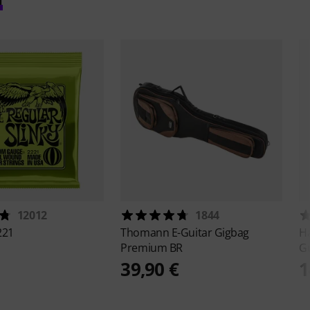
12012
1844
221
Thomann
E-Guitar Gigbag
H
Premium BR
Gu
39,90 €
1