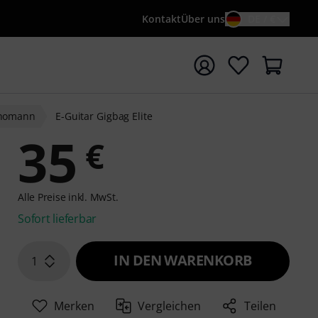
Kontakt
Über uns
DE / €
e mit Suchwort {searchTerm} starten
homann
E-Guitar Gigbag Elite
35
€
Alle Preise inkl. MwSt.
Sofort lieferbar
IN DEN WARENKORB
1
Merken
Vergleichen
Teilen