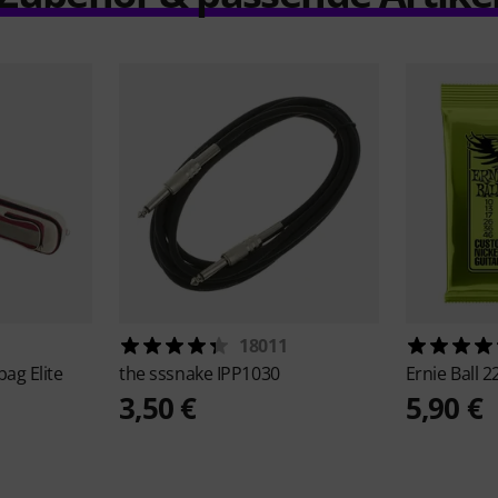
18011
bag Elite
the sssnake
IPP1030
Ernie Ball
2
3,50 €
5,90 €