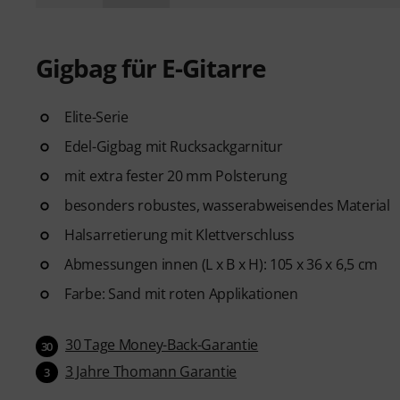
Gigbag für E-Gitarre
Elite-Serie
Edel-Gigbag mit Rucksackgarnitur
mit extra fester 20 mm Polsterung
besonders robustes, wasserabweisendes Material
Halsarretierung mit Klettverschluss
Abmessungen innen (L x B x H): 105 x 36 x 6,5 cm
Farbe: Sand mit roten Applikationen
30 Tage Money-Back-Garantie
30
3 Jahre Thomann Garantie
3