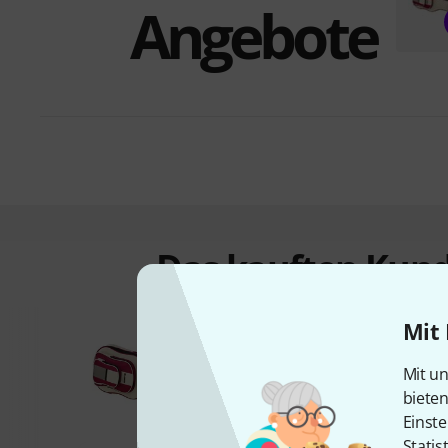
Angebote
Das kauften Kund
Mit 
Mit un
biete
Einste
Statis