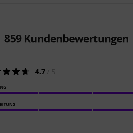
859
Kundenbewertungen
4.7
/ 5
ING
EITUNG