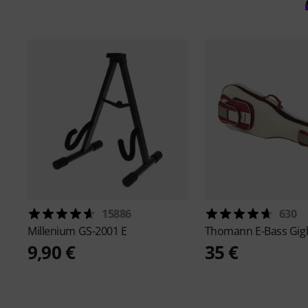
15886
630
Millenium
GS-2001 E
Thomann
E-Bass Gig
9,90 €
35 €