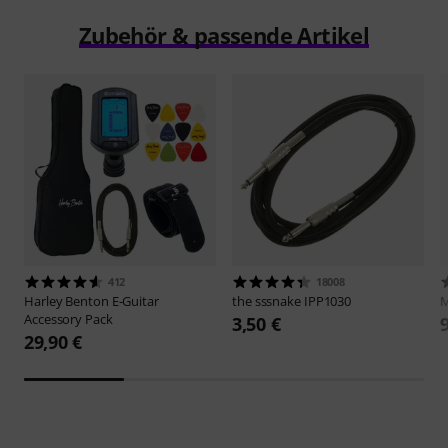
Zubehör & passende Artikel
412
18008
Harley Benton
E-Guitar
the sssnake
IPP1030
M
Accessory Pack
3,50 €
29,90 €