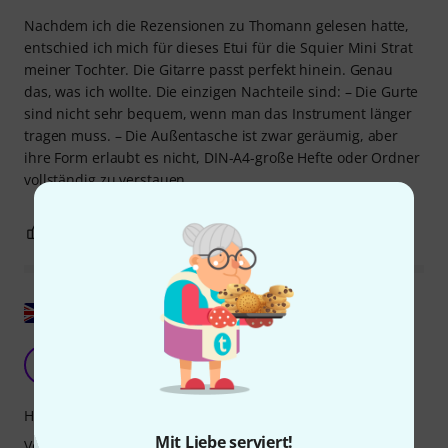
Nachdem ich die Rezensionen zu Thomann gelesen hatte,
entschied ich mich für dieses Etui für die Squier Mini Strat
meiner Tochter. Die Gitarre passt perfekt hinein. Genau
das, was ich wollte. Die einzigen Nachteile sind: – Die Gurte
sind nicht sehr bequem, wenn man das Instrument länger
tragen muss. – Die Außentasche ist zwar geräumig, aber
ihre Form erlaubt es nicht, DIN-A4-große Hefte oder Ordner
vollständig zu verstauen.
1
0
BEWERTUNG MELDEN
Original zeigen
L
Looka 08.12.2020
Handling
Mit Liebe serviert!
Verarbeitung