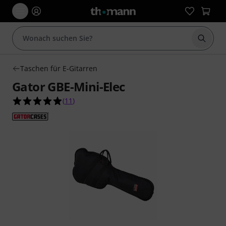
Suche 
Taschen für E-Gitarren
Gator GBE-Mini-Elec
4.9 von 5 Sternen aus 11 Kundenbewertungen
(
11
)