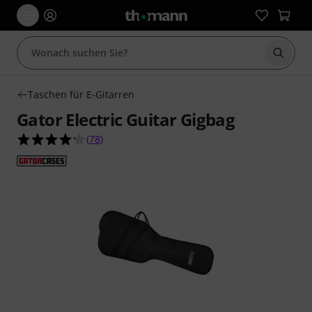
Suche 
Taschen für E-Gitarren
Gator Electric Guitar Gigbag
4.2 von 5 Sternen aus 78 Kundenbewertungen
(
78
)