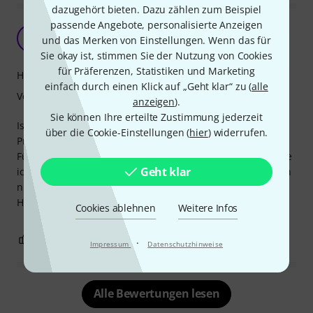
dazugehört bieten. Dazu zählen zum Beispiel
passende Angebote, personalisierte Anzeigen
Einfache und dünn gepolsterte Tüte
C
und das Merken von Einstellungen. Wenn das für
Christoph604 09.02.2013
Sie okay ist, stimmen Sie der Nutzung von Cookies
für Präferenzen, Statistiken und Marketing
Handling
einfach durch einen Klick auf „Geht klar“ zu (
alle
Verarbeitung
anzeigen
).
Sie können Ihre erteilte Zustimmung jederzeit
Ist immer noch besser als ganz ungepolstert und für den
über die Cookie-Einstellungen (
hier
) widerrufen.
Preis noch ganz o.k.
Für hochwertige Instrumente oder rauhe Umgebung würde
Geht klar
ich das Teil nicht empfehlen, bin also zufrieden wenn auch
nicht begeistert.
Hat halt alles seinen Preis.
Cookies ablehnen
Weitere Infos
0
0
BEWERTUNG MELDEN
·
Impressum
Datenschutzhinweise
Alle Bewertungen lesen