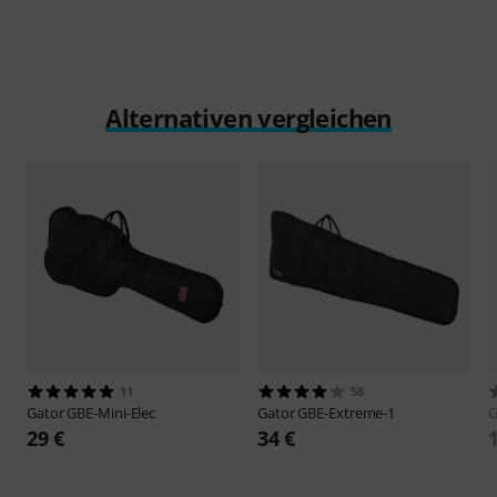
Alternativen vergleichen
11
58
Gator
GBE-Mini-Elec
Gator
GBE-Extreme-1
G
29 €
34 €