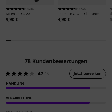
15885
17525
Millenium
GS-2001 E
Thomann
CTG-10 Clip Tuner
t
9,90 €
4,90 €
78
Kundenbewertungen
Jetzt bewerten
4.2
/ 5
HANDLING
VERARBEITUNG
Bewertungsrichtlinien