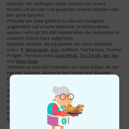
Garantie. Wir verlängern diese Garantie für unsere
Kunden um ein Jahr und gewähren unseren Kunden volle
drei Jahre Garantie.
Produkte von Gator gehören zu den am häufigsten
angeklickten auf unserer Webseite. Im letzten Monat
wurden mehr als 250.000 Produktseiten des Herstellers in
unserem Online-Store aufgerufen.
Bekannte Musiker, die Equipment von Gator einsetzen,
sind z. B.
Meshuggah
,
Jesu
, Godflesh, Ted Parsons, Thomas
Pridgen, The Mars Volta,
Dave Weckl
,
Tico Torres
,
Bon Jovi
und
Steve Gadd
.
Thomann ist auch bei Produkten von Gator billiger als die
meisten anderen. Alleine in den letzten drei Monaten
haben wir bei 26 Produkten von Gator die Preise nach
unten gesetzt.
Neben unserer 3 Jahre Thomann Garantie gewähren wir
Ihnen auch auf Produkte von Gator unsere 30-tägige
Money-Back-Garantie. Unsere kompetenten Fachleute
bieten Ihnen zudem weiteren Service vor Ort.
Mehr Informationen zum Hersteller finden Sie auf
http://www.gatorcases.com