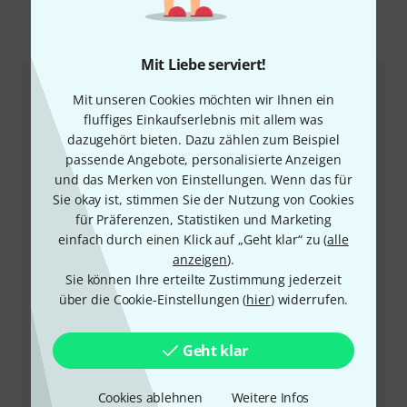
So erreichen Sie uns
Mit Liebe serviert!
Kundenservice
Mit unseren Cookies möchten wir Ihnen ein
fluffiges Einkaufserlebnis mit allem was
dazugehört bieten. Dazu zählen zum Beispiel
passende Angebote, personalisierte Anzeigen
und das Merken von Einstellungen. Wenn das für
Sie okay ist, stimmen Sie der Nutzung von Cookies
für Präferenzen, Statistiken und Marketing
einfach durch einen Klick auf „Geht klar“ zu (
alle
anzeigen
).
+49-9546-9223-66
Sie können Ihre erteilte Zustimmung jederzeit
über die Cookie-Einstellungen (
hier
) widerrufen.
Unser Thomann Team Kundenservice steht Ihnen bei
allen Fragen und Problemen nach dem Kauf zur Seite.
Geht klar
Kundennummer bereithalten
Cookies ablehnen
Weitere Infos