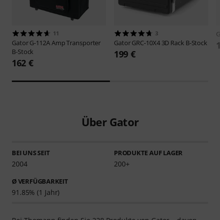
11
3
G
Gator
G-112A Amp Transporter
Gator
GRC-10X4 3D Rack B-Stock
B-Stock
199 €
162 €
Über Gator
BEI UNS SEIT
PRODUKTE AUF LAGER
2004
200+
Ø VERFÜGBARKEIT
91.85% (1 Jahr)