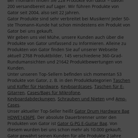
Bei Thomann finden Sie 228 Produkte von Gator – davon
200 versandbereit auf Lager. Wir führen Produkte von
Gator seit 2004, also seit 22 Jahren.
Gator Produkte sind sehr verbreitet bei Musikern! Jeder 50-
ste Thomann-Kunde hat schon mindestens ein Produkt von
Gator bei uns gekauft.
Wir geben uns viel Mühe, unsere Kunden auch über die
Produkte von Gator umfassend zu Informieren. Alleine zu
Produkten von Gator finden Sie auf unserer Webseite
aktuell 2768 Produktbilder, 145 verschiedene 360-Grad-
Rundumansichten und 21642 Produktbewertungen von
Kunden.
Unter unseren Top-Sellern befinden sich momentan 53
Produkte von Gator, z. B. in den Produktkategorien
Taschen
und Koffer für Hardware
,
Keyboardcases
,
Taschen für E-
Gitarren
,
Cases/Bags für Mikrofone
,
Keyboardabdeckungen
,
Schrauben und Nieten
und
Amp-
Cases
.
Unser aktueller Top-Seller heißt
Gator Drum Hardware Bag
HDWE1436PE
. Der absolute Dauerbrenner unter den
Produkten von Gator ist
Gator G-PG E-Guitar Bag
. Von
diesem wurden bei uns schon mehr als 10.000 gekauft.
Gator gewährt seinen Kunden für alle Produkte 2 Jahre