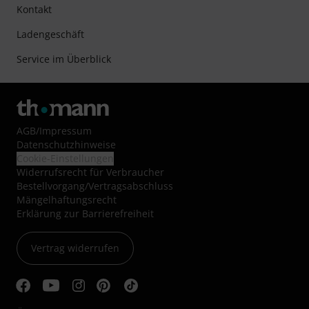
Kontakt
Ladengeschäft
Service im Überblick
AGB
/
Impressum
Datenschutzhinweise
Cookie-Einstellungen
Widerrufsrecht für Verbraucher
Bestellvorgang/Vertragsabschluss
Mängelhaftungsrecht
Erklärung zur Barrierefreiheit
Vertrag widerrufen