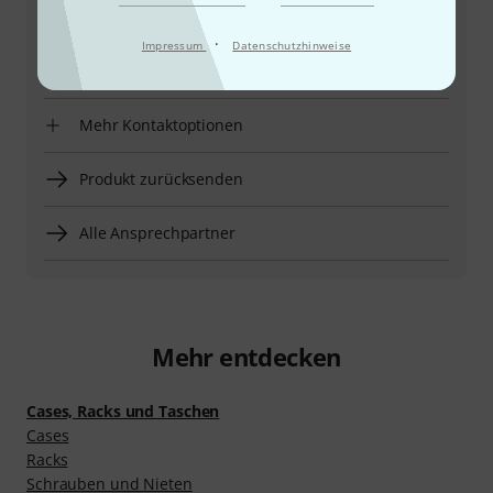
Öffnungszeiten
·
Impressum
Datenschutzhinweise
Rückruf vereinbaren
Mehr Kontaktoptionen
Produkt zurücksenden
Alle Ansprechpartner
Mehr entdecken
Cases, Racks und Taschen
Cases
Racks
Schrauben und Nieten