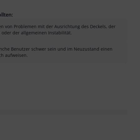
llten:
en von Problemen mit der Ausrichtung des Deckels, der
s oder der allgemeinen Instabilität.
nche Benutzer schwer sein und im Neuzustand einen
ch aufweisen.
sung als hilfreich
menfassung als nicht hilfreich