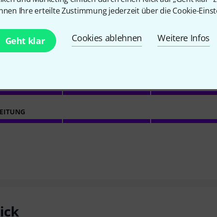
168
Kundenbewertungen
nnen Ihre erteilte Zustimmung jederzeit über die Cookie-Einst
Cookies ablehnen
Weitere Infos
Geht klar
4.5
/ 5
ING
EITUNG
ick