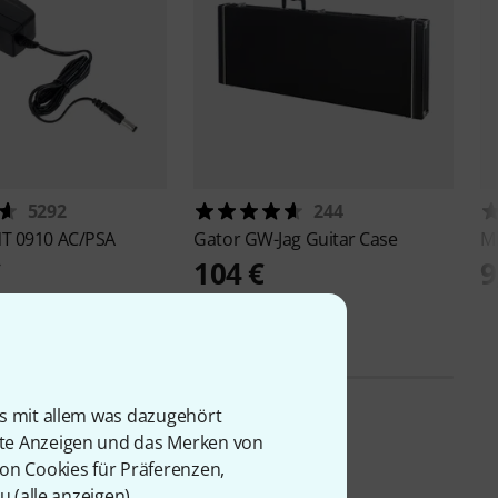
5292
244
T 0910 AC/PSA
Gator
GW-Jag Guitar Case
M
€
104 €
9
is mit allem was dazugehört
rte Anzeigen und das Merken von
von Cookies für Präferenzen,
u (
alle anzeigen
).