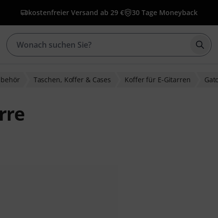
kostenfreier Versand ab 29 €
30 Tage Moneyback
Such
ubehör
Taschen, Koffer & Cases
Koffer für E-Gitarren
Gat
rre
bewertungen