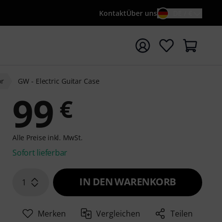
Kontakt
Über uns
DE / €
e mit Suchwort {searchTerm} starten
or
GW - Electric Guitar Case
99
€
Alle Preise inkl. MwSt.
Sofort lieferbar
IN DEN WARENKORB
1
Merken
Vergleichen
Teilen