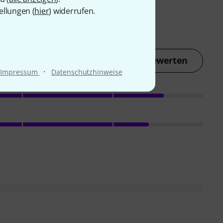
ellungen (
hier
) widerrufen.
Jetzt bewerten
·
Impressum
Datenschutzhinweise