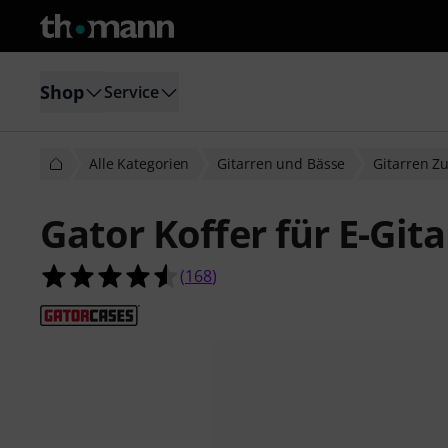
Shop
Service
Alle Kategorien
Gitarren und Bässe
Gitarren Z
Gator Koffer für E-Gita
4.5 von 5 Sternen aus 168 Kunden
(
168
)