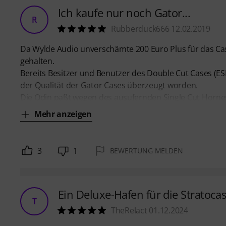
Ich kaufe nur noch Gator...
R
Rubberduck666 12.02.2019
Da Wylde Audio unverschämte 200 Euro Plus für das Case
gehalten.
Bereits Besitzer und Benutzer des Double Cut Cases (ESP 
der Qualität der Gator Cases überzeugt worden.
Die Odin paßt wegen des ausufernden Single Cut Hornes
Mehr anzeigen
3
1
BEWERTUNG MELDEN
Ein Deluxe-Hafen für die Stratocas
T
TheRelact 01.12.2024