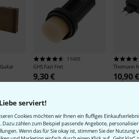
11409
Guitar
GHS
Fast Fret
Thomann
N
9,30 €
10,90 
Liebe serviert!
seren Cookies möchten wir Ihnen ein fluffiges Einkaufserlebn
n. Dazu zählen zum Beispiel passende Angebote, personalisie
llungen. Wenn das für Sie okay ist, stimmen Sie der Nutzung 
tiken und Marketing einfach durch einen Klick auf „Geht klar“ z