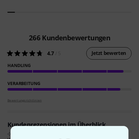
266
Kundenbewertungen
Jetzt bewerten
4.7
/ 5
HANDLING
VERARBEITUNG
Bewertungsrichtlinien
Kundenrezensionen im Überblick
Aus echten Käuferbewertungen, zusammengefasst durch KI