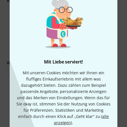
Was Käufern gefiel:
Das Etui bietet hervorragenden Schutz und einen sicheren Sitz
für viele Gitarren im Les Paul-Stil.
Es zeichnet sich durch eine robuste und langlebige Konstruktion,
hochwertige Verschlüsse und ein weiches Innenleben aus.
Das Gehäuse bietet ein gutes Preis-Leistungs-Verhältnis und
wird oft als günstigere Alternative zu markenspezifischen
Gehäusen angesehen.
Mit Liebe serviert!
Was Sie außerdem wissen sollten:
Das interne Staufach ist klein, was die Auswahl an
Mit unseren Cookies möchten wir Ihnen ein
Gegenständen, die darin aufbewahrt werden können,
fluffiges Einkaufserlebnis mit allem was
einschränkt.
dazugehört bieten. Dazu zählen zum Beispiel
passende Angebote, personalisierte Anzeigen
Einige Nutzer berichteten, dass die Passform bei bestimmten
Gitarrenmodellen, insbesondere bei Gitarren mit flacher Decke
und das Merken von Einstellungen. Wenn das für
oder dünnerem Korpus, sehr eng oder ungenau sein kann, was
Sie okay ist, stimmen Sie der Nutzung von Cookies
unter Umständen dazu führt, dass die Gitarre unbequem sitzt
für Präferenzen, Statistiken und Marketing
oder Modifikationen erforderlich sind.
einfach durch einen Klick auf „Geht klar“ zu (
alle
Ist diese Zusammenfassung hilfreich?
anzeigen
).