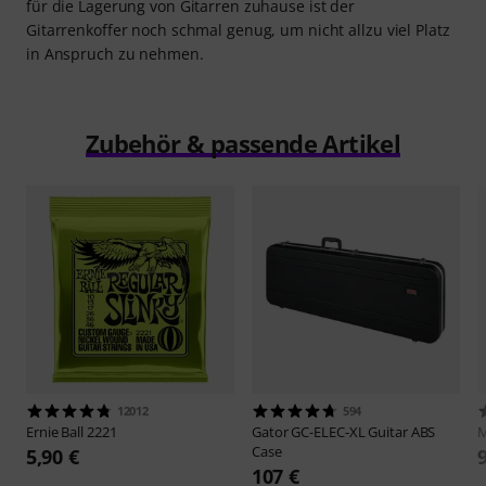
für die Lagerung von Gitarren zuhause ist der
Gitarrenkoffer noch schmal genug, um nicht allzu viel Platz
in Anspruch zu nehmen.
Zubehör & passende Artikel
12012
594
Ernie Ball
2221
Gator
GC-ELEC-XL Guitar ABS
M
Case
5,90 €
107 €