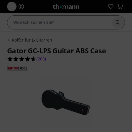
Suche 
Koffer für E-Gitarren
Gator GC-LPS Guitar ABS Case
4.7 von 5 Sternen aus 266 Kundenbewertungen
(
266
)