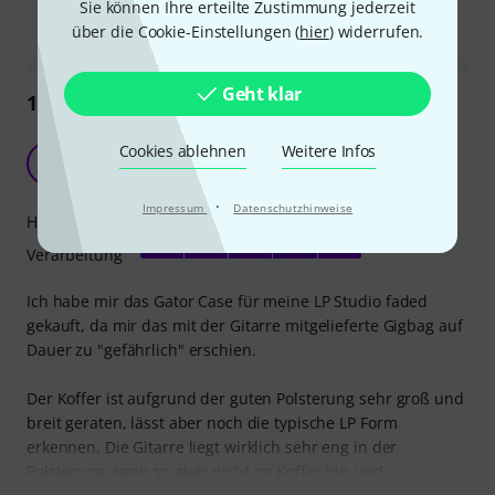
Sie können Ihre erteilte Zustimmung jederzeit
Markieren Sie diese Zusammenfassung
Markieren Sie diese Zusammen
über die Cookie-Einstellungen (
hier
) widerrufen.
Geht klar
161
Rezensionen
Gator Case für die Paula -Preis/Leistung O.K.!
Cookies ablehnen
Weitere Infos
R
Rockfan 05.08.2013
·
Impressum
Datenschutzhinweise
Handling
Verarbeitung
Ich habe mir das Gator Case für meine LP Studio faded
gekauft, da mir das mit der Gitarre mitgelieferte Gigbag auf
Dauer zu "gefährlich" erschien.
Der Koffer ist aufgrund der guten Polsterung sehr groß und
breit geraten, lässt aber noch die typische LP Form
erkennen. Die Gitarre liegt wirklich sehr eng in der
Polsterung, kann so aber nicht im Koffer hin und