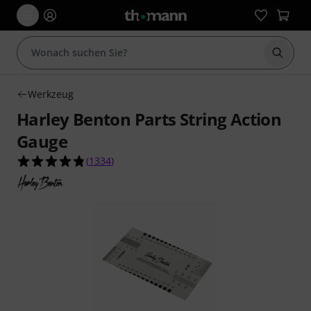
Suche 
Werkzeug
Harley Benton Parts String Action
Gauge
4.8 von 5 Sternen aus 1334 Kundenbewertunge
(
1334
)