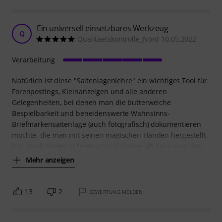
Ein universell einsetzbares Werkzeug
Q
Qualitaetskontrolle_Nord 10.05.2022
Verarbeitung
Natürlich ist diese "Saitenlagenlehre" ein wichtiges Tool für
Forenpostings, Kleinanzeigen und alle anderen
Gelegenheiten, bei denen man die butterweiche
Bespielbarkeit und beneidenswerte Wahnsinns-
Briefmarkensaitenlage (auch fotografisch) dokumentieren
möchte, die man mit seinen magischen Händen hergestellt
hat. Dank Skalen in "metric" und "imperial" kann man das
Mehr anzeigen
13
2
BEWERTUNG MELDEN