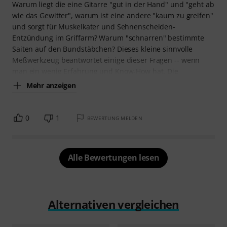
Warum liegt die eine Gitarre "gut in der Hand" und "geht ab
wie das Gewitter", warum ist eine andere "kaum zu greifen"
und sorgt für Muskelkater und Sehnenscheiden-
Entzündung im Griffarm? Warum "schnarren" bestimmte
Saiten auf den Bundstäbchen? Dieses kleine sinnvolle
Meßwerkzeug beantwortet einige dieser Fragen -- wenn
man ein wenig Erfahrung und Know-How hat. Die
Mehr anzeigen
0
1
BEWERTUNG MELDEN
Alle Bewertungen lesen
Alternativen vergleichen