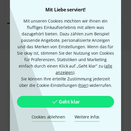
Gauges
4,90 €
Mit Liebe serviert!
4,90 €
Mit unseren Cookies möchten wir Ihnen ein
fluffiges Einkaufserlebnis mit allem was
dazugehört bieten. Dazu zählen zum Beispiel
Vergleichen
passende Angebote, personalisierte Anzeigen
und das Merken von Einstellungen. Wenn das für
Sie okay ist, stimmen Sie der Nutzung von Cookies
für Präferenzen, Statistiken und Marketing
einfach durch einen Klick auf „Geht klar“ zu (
alle
Zubehör & passende Artikel
anzeigen
).
Sie können Ihre erteilte Zustimmung jederzeit
über die Cookie-Einstellungen (
hier
) widerrufen.
Geht klar
Cookies ablehnen
Weitere Infos