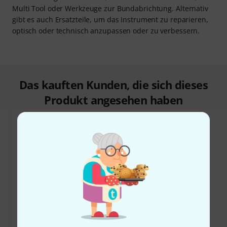
Multi Tool oder Werkzeuge zur Bundabrichtung. Alternativ
gibt es auch Ersatzteile, um das Instrument zu reparieren,
optisch oder technisch anzupassen oder zu verbessern.
Das kauften Kunden, die sich dieses
Produkt angesehen haben
42%
11%
KAUFTEN
KAUFTEN
Harley Benton Feeler
GENAU DIESES PRODUKT