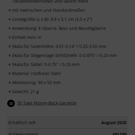
Tonabnehmerhöhen und vielem mehr
mit metrischen und Standardmaßen
Linealgröße (L x B): 8.9 x 5,1 cm (3.5 x 2")
Anwendung: E-Gitarre, Bass und Akustikgitarre
Einheit mm/ in
Skala für Saitenhöhe: 0.01-0.14" / 0.25-3.50 mm
Skala für Stegeinlage Schlitztiefe: 0-0.875" / 0-20 mm
Skala für Sättel: 0-0.75" / 0-20 mm
Material: rostfreier Stahl
Abmessung: 90 x 50 mm
Gewicht: 21 g
30 Tage Money-Back-Garantie
30
Erhältlich seit
August 2020
Artikelnummer
491199