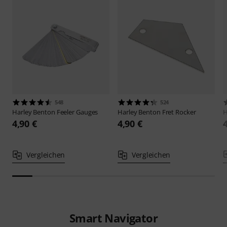
548
524
Harley Benton
Feeler Gauges
Harley Benton
Fret Rocker
H
4,90 €
4,90 €
Vergleichen
Vergleichen
Smart Navigator