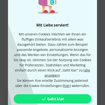
Gitarren- und Bass-Effekte
Mit Liebe serviert!
Mit unseren Cookies möchten wir Ihnen ein
GuitarLab: Wunschgitarre finden
fluffiges Einkaufserlebnis mit allem was
dazugehört bieten. Dazu zählen zum Beispiel
passende Angebote, personalisierte Anzeigen
und das Merken von Einstellungen. Wenn das für
Stompenberg FX: Effekte live testen
Sie okay ist, stimmen Sie der Nutzung von Cookies
für Präferenzen, Statistiken und Marketing
einfach durch einen Klick auf „Geht klar“ zu (
alle
anzeigen
).
Beliebte Marken
Sie können Ihre erteilte Zustimmung jederzeit
über die Cookie-Einstellungen (
hier
) widerrufen.
Geht klar