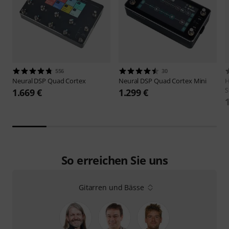
556
30
Neural DSP
Quad Cortex
Neural DSP
Quad Cortex Mini
H
S
1.669 €
1.299 €
So erreichen Sie uns
Gitarren und Bässe