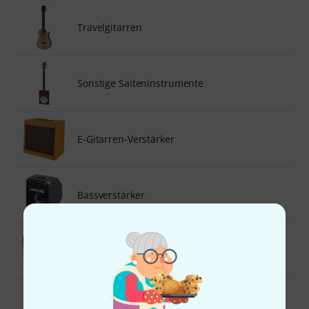
Travelgitarren
Sonstige Saiteninstrumente
E-Gitarren-Verstärker
Bassverstärker
Akustikgitarren-Verstärker
Saiten