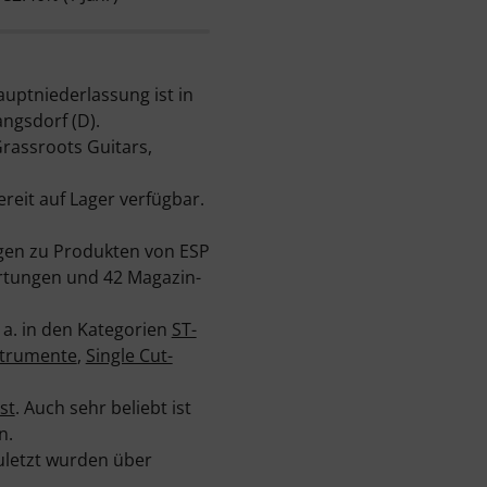
uptniederlassung ist in
angsdorf (D).
rassroots Guitars,
reit auf Lager verfügbar.
ngen zu Produkten von ESP
rtungen und 42 Magazin-
. a. in den Kategorien
ST-
trumente
,
Single Cut-
st
. Auch sehr beliebt ist
n.
uletzt wurden über