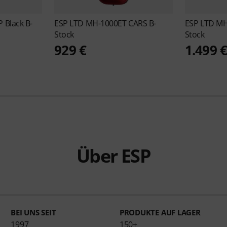
 Black B-
ESP
LTD MH-1000ET CARS B-
ESP
LTD MH
Stock
Stock
929 €
1.499 
Über ESP
BEI UNS SEIT
PRODUKTE AUF LAGER
1997
150+