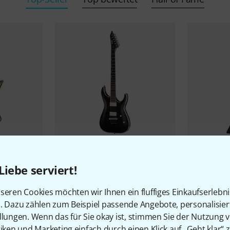
1
ESP
LTD MH-1000NT BB BLK
ESP
LTD Sn
Liebe serviert!
1.636 €
1.497 
seren Cookies möchten wir Ihnen ein fluffiges Einkaufserlebn
-15%
UVP: 1.929 €
-19%
UVP: 1
n. Dazu zählen zum Beispiel passende Angebote, personalisie
llungen. Wenn das für Sie okay ist, stimmen Sie der Nutzung 
tiken und Marketing einfach durch einen Klick auf „Geht klar“ z