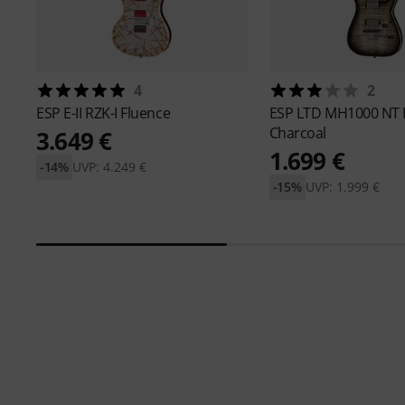
4
2
ESP
E-II RZK-I Fluence
ESP
LTD MH1000 NT
Charcoal
3.649 €
1.699 €
-14%
UVP: 4.249 €
-15%
UVP: 1.999 €