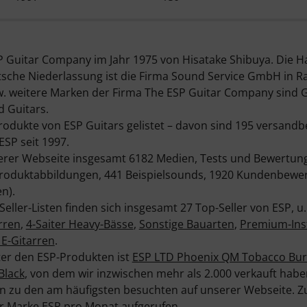
Guitar Company im Jahr 1975 von Hisatake Shibuya. Die Ha
eutsche Niederlassung ist die Firma Sound Service GmbH in R
 weitere Marken der Firma The ESP Guitar Company sind G
d Guitars.
Produkte von ESP Guitars gelistet – davon sind 195 versandbe
ESP seit 1997.
nserer Webseite insgesamt 6182 Medien, Tests und Bewertu
 Produktabbildungen, 441 Beispielsounds, 1920 Kundenbewe
n).
Seller-Listen finden sich insgesamt 27 Top-Seller von ESP, u
rren
,
4-Saiter Heavy-Bässe
,
Sonstige Bauarten
,
Premium-Ins
 E-Gitarren
.
ter den ESP-Produkten ist
ESP LTD Phoenix QM Tobacco Bur
Black
, von dem wir inzwischen mehr als 2.000 verkauft habe
 zu den am häufigsten besuchten auf unserer Webseite. Z
r Marke ESP pro Monat aufgerufen.