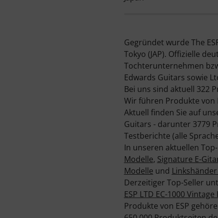
Gegründet wurde The ESP 
Tokyo (JAP). Offizielle d
Tochterunternehmen bzw.
Edwards Guitars sowie Lt
Bei uns sind aktuell 322 
Wir führen Produkte von 
Aktuell finden Sie auf u
Guitars - darunter 3779
Testberichte (alle Sprache
In unseren aktuellen Top-
Modelle
,
Signature E-Gita
Modelle
und
Linkshänder
Derzeitiger Top-Seller un
ESP LTD EC-1000 Vintage 
Produkte von ESP gehören
650.000 Produktseiten de