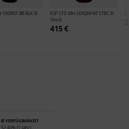
-1000NT BB BLK B-
ESP
LTD MH-200QM NT STBC B-
E
Stock
2
€
415 €
Ø VERFÜGBARKEIT
52.40% (1 Jahr)