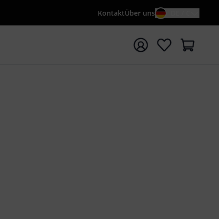
Kontakt
Über uns
DE / €
e mit Suchwort {searchTerm} starten