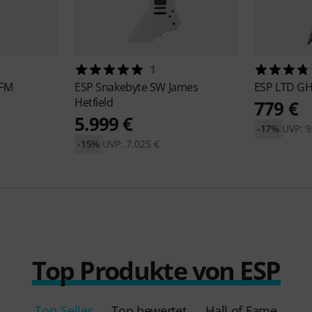
1
 FM
ESP
Snakebyte SW James
ESP
LTD GH
Hetfield
779 €
5.999 €
-17%
UVP: 9
-15%
UVP: 7.025 €
Top Produkte von ESP
Top-Seller
Top bewertet
Hall of Fame