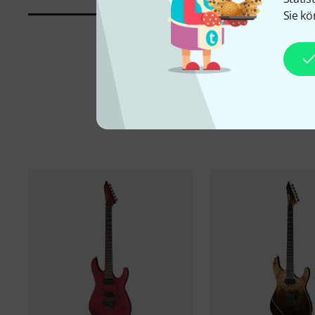
Sie kö