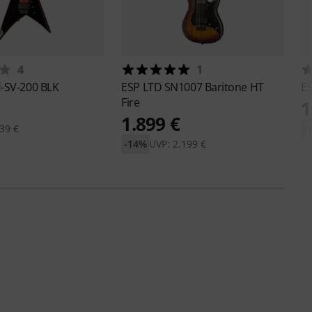
4
1
-SV-200 BLK
ESP
LTD SN1007 Baritone HT
E
Fire
1
1.899 €
39 €
-
-14%
UVP: 2.199 €