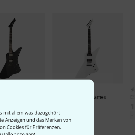
21
1
akebyte BKLS
ESP
Snakebyte SW James
E
Hetfield
€
1
5.999 €
is mit allem was dazugehört
.859 €
-
rte Anzeigen und das Merken von
-15%
UVP: 7.025 €
von Cookies für Präferenzen,
u (
alle anzeigen
).