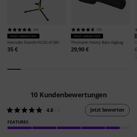
299
591
PASST GARANTIERT
PASST GARANTIERT
Hercules Stands
HCGS-412B+
Thomann
Heavy Bass Gigbag
D
35 €
29,90 €
10
Kundenbewertungen
Jetzt bewerten
4.8
/ 5
FEATURES