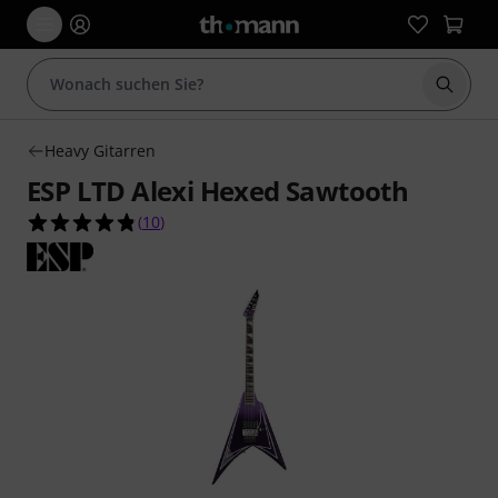
Suche 
Heavy Gitarren
ESP LTD Alexi Hexed Sawtooth
4.8 von 5 Sternen aus 10 Kundenbewertungen
(
10
)