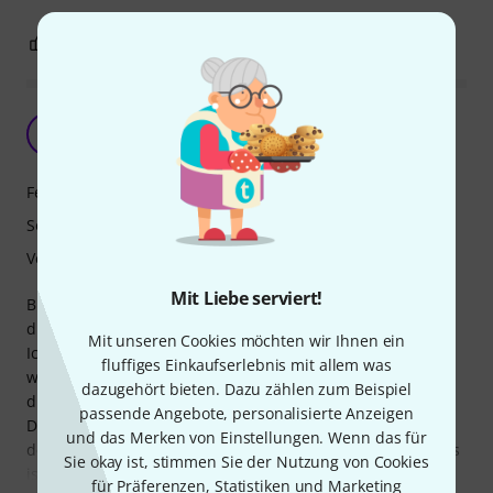
7
0
BEWERTUNG MELDEN
Shred Beast!
G
GrindCorpser 26.10.2025
Features
Sound
Verarbeitung
Mit Liebe serviert!
Bin seit 15 Jahren großer fan von CoB und Alexi. Somit ist
diese Gitarre für mich ein muss gewesen.
Mit unseren Cookies möchten wir Ihnen ein
Ich besitze mehrere Gitarren aus dem Hause ESP und
fluffiges Einkaufserlebnis mit allem was
wurde auch dieses mal nicht enttäuscht.
dazugehört bieten. Dazu zählen zum Beispiel
die Verarbeitung ist großartig.
passende Angebote, personalisierte Anzeigen
Der Lack ist makellos, die Bünde perfekt abgerichtet und
und das Merken von Einstellungen. Wenn das für
der Übergang vom lackierten Body in den unlackierten Hals
Sie okay ist, stimmen Sie der Nutzung von Cookies
ist nicht
für Präferenzen, Statistiken und Marketing