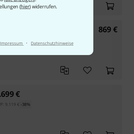
ellungen (
hier
) widerrufen.
869
€
·
Impressum
Datenschutzhinweise
.699
€
P:
9.119
€
-38%