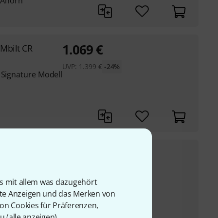
: Ahorn
1.069
€
Mbilt CR
UVP:
1.399
€
-24%
 Signature Modell
1.799
€
omeless
UVP:
2.049
€
-12%
 Machine) Signature
is mit allem was dazugehört
rte Anzeigen und das Merken von
von Cookies für Präferenzen,
u (
alle anzeigen
).