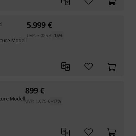
5.999
€
d
UVP:
7.025
€
-15%
ature Modell
899
€
ture Modell
UVP:
1.079
€
-17%