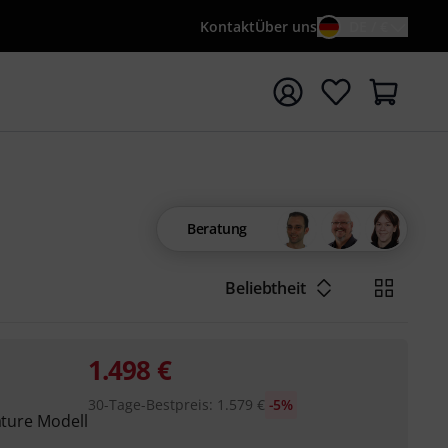
Kontakt
Über uns
DE / €
e mit Suchwort {searchTerm} starten
Beratung
Beliebtheit
1.498
€
30-Tage-Bestpreis
:
1.579
€
-5%
ature Modell