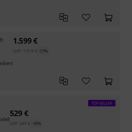
1.599
€
sh
UVP:
1.919
€
-17%
itiert
TOP-SELLER
529
€
odell
UVP:
649
€
-18%