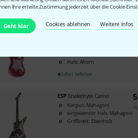
nnen Ihre erteilte Zustimmung jederzeit über die Cookie-Einst
Sofort lieferbar
Cookies ablehnen
Weitere Infos
Geht klar
PRS
SE Silver Sky Derby Red
1
John Mayer Signature Modell
Korpus: Pappel
Hals: Ahorn
Sofort lieferbar
5
ESP
Snakebyte Camo
Korpus: Mahagoni
UV
eingeleimter Hals: Mahagoni
Griffbrett: Ebenholz