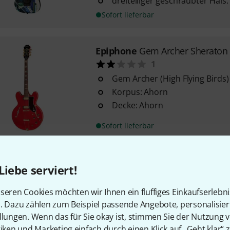
dreiteiliger geschraubter Hals
Sofort lieferbar
Epiphone
Gem Archer Sheraton 
1
Gem Archer (High Flying Birds)
Korpus: Ahorn
Decke: Ahorn
Sofort lieferbar
Fender
Tom Morello Arm The H
Liebe serviert!
1
Tom Morello (Rage Against The
seren Cookies möchten wir Ihnen ein fluffiges Einkaufserlebn
Modell
n. Dazu zählen zum Beispiel passende Angebote, personalisie
Korpus: Erle
llungen. Wenn das für Sie okay ist, stimmen Sie der Nutzung 
geschraubter Hals: Ahorn
tiken und Marketing einfach durch einen Klick auf „Geht klar“ z