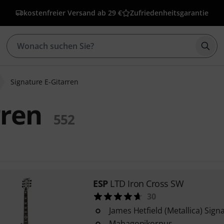
kostenfreier Versand ab 29 €
Zufriedenheitsgarantie
Such
Signature E-Gitarren
rren
552
ESP
LTD Iron Cross SW
30
James Hetfield (Metallica) Sign
Mahagonikorpus