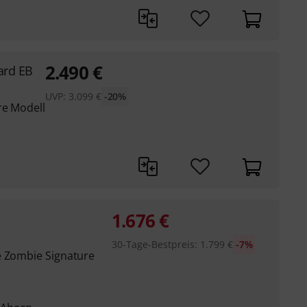
2.490
€
ard EB
UVP:
3.099
€
-20%
re Modell
1.676
€
30-Tage-Bestpreis
:
1.799
€
-7%
e Zombie Signature