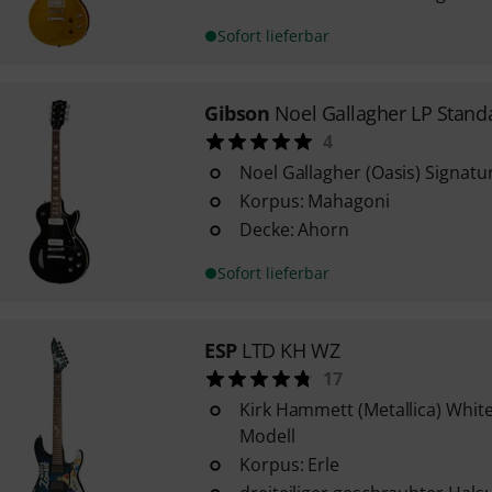
Sofort lieferbar
Gibson
Noel Gallagher LP Stand
4
Noel Gallagher (Oasis) Signatu
Korpus: Mahagoni
Decke: Ahorn
Sofort lieferbar
ESP
LTD KH WZ
17
Kirk Hammett (Metallica) Whit
Modell
Korpus: Erle