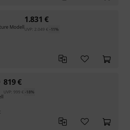
1.831
€
ture Modell
UVP:
2.049
€
-11%
819
€
a
UVP:
999
€
-18%
ll
t