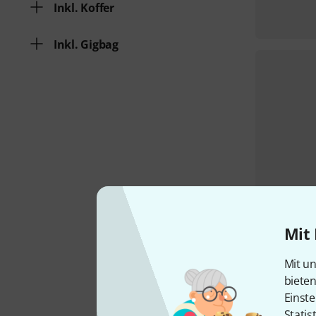
Inkl. Koffer
Inkl. Gigbag
Mit 
Mit un
biete
Einste
Statis