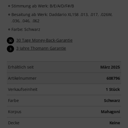
Stimmung ab Werk: B/E/A/D/F#/B
Besaitung ab Werk: Daddario XL158 .013, .017, .026W,
.036, .046, .062
Farbe: Schwarz
30 Tage Money-Back-Garantie
30
3 Jahre Thomann Garantie
3
Erhältlich seit
März 2025
Artikelnummer
608796
Verkaufseinheit
1 Stück
Farbe
Schwarz
Korpus
Mahagoni
Decke
Keine