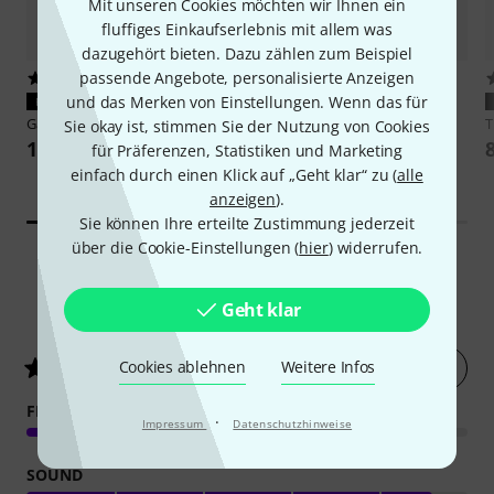
Mit unseren Cookies möchten wir Ihnen ein
fluffiges Einkaufserlebnis mit allem was
dazugehört bieten. Dazu zählen zum Beispiel
passende Angebote, personalisierte Anzeigen
656
399
und das Merken von Einstellungen. Wenn das für
PASST GARANTIERT
PASST GARANTIERT
Gator
G-PG E-Guitar Bag
Daddario
EXL158
Sie okay ist, stimmen Sie der Nutzung von Cookies
144 €
10,90 €
für Präferenzen, Statistiken und Marketing
einfach durch einen Klick auf „Geht klar“ zu (
alle
-31%
UVP: 15,70 €
anzeigen
).
Sie können Ihre erteilte Zustimmung jederzeit
über die Cookie-Einstellungen (
hier
) widerrufen.
5
Kundenbewertungen
Geht klar
Jetzt bewerten
Cookies ablehnen
Weitere Infos
4.8
/ 5
FEATURES
·
Impressum
Datenschutzhinweise
SOUND