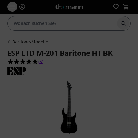
Suche 
Baritone-Modelle
ESP LTD M-201 Baritone HT BK
4.8 von 5 Sternen aus 5 Kundenbewertungen
(
5
)