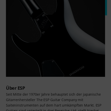
Über ESP
Seit Mitte der 1970er Jahre behauptet sich der japanische
Gitarrenhersteller The ESP Guitar Company mit
Saiteninstrumenten auf dem hart umkämpften Markt. ESP
Guitars sind unterteilt in drei Bereiche: Ltd. stellt hierbei