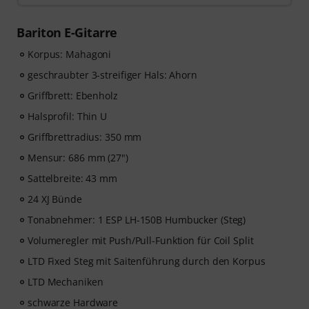
57,00
. Nach dem Versand deiner Bestellung bekommst
du den Freischaltcode automatisch per E-Mail
Bariton E-Gitarre
zugesendet. Das music2me Abo endet nach Ablauf
automatisch.
Korpus: Mahagoni
Music2Me, dein Online-Lernportal für Musik mit einem
geschraubter 3-streifiger Hals: Ahorn
pädagogischen Konzept von studierten Musiklehrern.
Griffbrett: Ebenholz
Ausgezeichnet mit dem deutschen Bildungs-Award
2025/2026 in der Kategorie “E-Learning
Halsprofil: Thin U
Instrumentalunterricht”! Mit über 400 Gitarren
Griffbrettradius: 350 mm
Videolektionen für Anfänger und Fortgeschrittene – von
Mensur: 686 mm (27")
Pop, Rock und Blues bis Metal und mehr. Mit
persönlichem Support per Chat, Noten zum
Sattelbreite: 43 mm
Ausdrucken sowie intelligentem Videoplayer mit
24 XJ Bünde
Übungsfunktion, Zeitlupe und weitere Features.
Tonabnehmer: 1 ESP LH-150B Humbucker (Steg)
Volumeregler mit Push/Pull-Funktion für Coil Split
LTD Fixed Steg mit Saitenführung durch den Korpus
LTD Mechaniken
schwarze Hardware