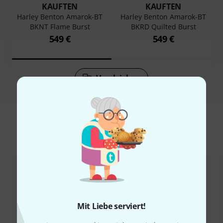
KAUFTEN
KAUFTEN
Harley Benton Amarok-BT
Harley Benton Amarok-BT
BKNT Flame Burst
BKRD Quilted Burst
549 €
549 €
Vergleichen
Zubehör & passende Artikel
Mit Liebe serviert!