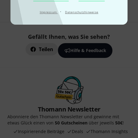
Alle Preise inkl. MwSt.
·
Impressum
Datenschutzhinweise
Gefällt Ihnen, was Sie sehen?
Teilen
Hilfe & Feedback
Thomann Newsletter
Abonniere den Thomann Newsletter und gewinne mit
etwas Glück einen von
50 Gutscheinen
über jeweils
50€
!
Inspirierende Beiträge
Deals
Thomann Insights