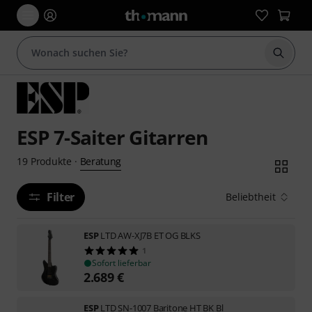
Suche 
ESP 7-Saiter Gitarren
Beratung
19
Produkte
·
Filter
Beliebtheit
ESP
LTD AW-XJ7B ET OG BLKS
1
Sofort lieferbar
2.689
€
ESP
LTD SN-1007 Baritone HT BK Bl