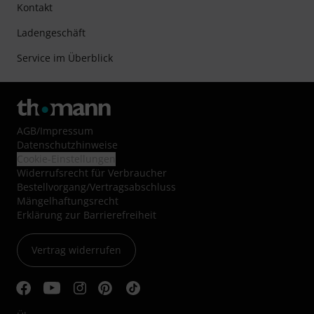
Kontakt
Ladengeschäft
Service im Überblick
AGB
/
Impressum
Datenschutzhinweise
Cookie-Einstellungen
Widerrufsrecht für Verbraucher
Bestellvorgang/Vertragsabschluss
Mängelhaftungsrecht
Erklärung zur Barrierefreiheit
Vertrag widerrufen