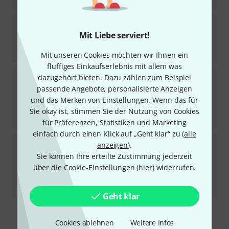
ESP
LTD Jack Simmons JS-7 Baritone
Mit Liebe serviert!
Kurzfristig lieferbar (2–5 Tage)
2.149
€
Mit unseren Cookies möchten wir Ihnen ein
fluffiges Einkaufserlebnis mit allem was
ESP
M7B HT RASPBERRY GH EMG
dazugehört bieten. Dazu zählen zum Beispiel
passende Angebote, personalisierte Anzeigen
Sofort lieferbar
und das Merken von Einstellungen. Wenn das für
5.799
€
Sie okay ist, stimmen Sie der Nutzung von Cookies
-18%
UVP:
7.099
€
für Präferenzen, Statistiken und Marketing
einfach durch einen Klick auf „Geht klar“ zu (
alle
ESP
LTD M-1007B ET Granite B-Stock
anzeigen
).
Sie können Ihre erteilte Zustimmung jederzeit
Sofort lieferbar
über die Cookie-Einstellungen (
hier
) widerrufen.
1.799
€
-8%
30-Tage-Bestpreis
:
1.949
€
Geht klar
Kostenloser Versand ab 29 €
Cookies ablehnen
Weitere Infos