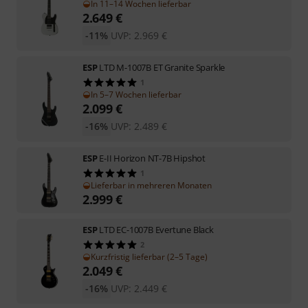
In 11–14 Wochen lieferbar
2.649
€
-11%
UVP:
2.969
€
ESP
LTD M-1007B ET Granite Sparkle
1
In 5–7 Wochen lieferbar
2.099
€
-16%
UVP:
2.489
€
ESP
E-II Horizon NT-7B Hipshot
1
Lieferbar in mehreren Monaten
2.999
€
ESP
LTD EC-1007B Evertune Black
2
Kurzfristig lieferbar (2–5 Tage)
2.049
€
-16%
UVP:
2.449
€