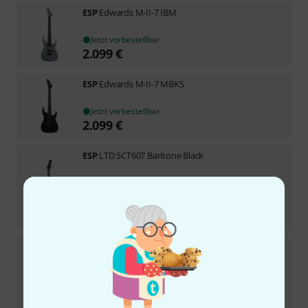
ESP
Edwards M-II-7 IBM
Jetzt vorbestellbar
2.099
€
ESP
Edwards M-II-7 MBKS
Jetzt vorbestellbar
2.099
€
ESP
LTD SCT607 Baritone Black
In 3–4 Wochen lieferbar
1.849
€
-16%
UVP:
2.199
€
ESP
E-II Horizon FR-7 QM BTB
10
In 10–13 Wochen lieferbar
3.399
€
-12%
UVP:
3.879
€