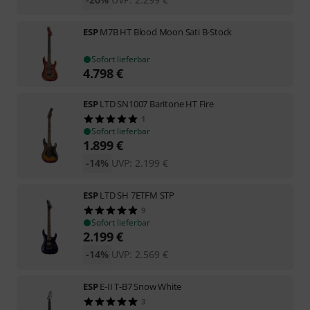
ESP
M7B HT Blood Moon Sati B-Stock
Sofort lieferbar
4.798
€
ESP
LTD SN1007 Baritone HT Fire
1
Sofort lieferbar
1.899
€
-14%
UVP:
2.199
€
ESP
LTD SH 7ETFM STP
9
Sofort lieferbar
2.199
€
-14%
UVP:
2.569
€
ESP
E-II T-B7 Snow White
3