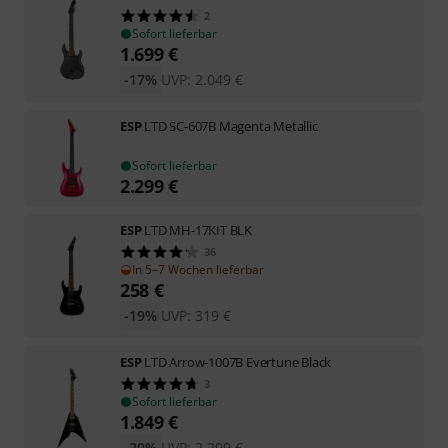
2
Sofort lieferbar
1.699
€
-17%
UVP:
2.049
€
ESP
LTD SC-607B Magenta Metallic
Sofort lieferbar
2.299
€
ESP
LTD MH-17KIT BLK
36
In 5–7 Wochen lieferbar
258
€
-19%
UVP:
319
€
ESP
LTD Arrow-1007B Evertune Black
3
Sofort lieferbar
1.849
€
-20%
UVP:
2.299
€