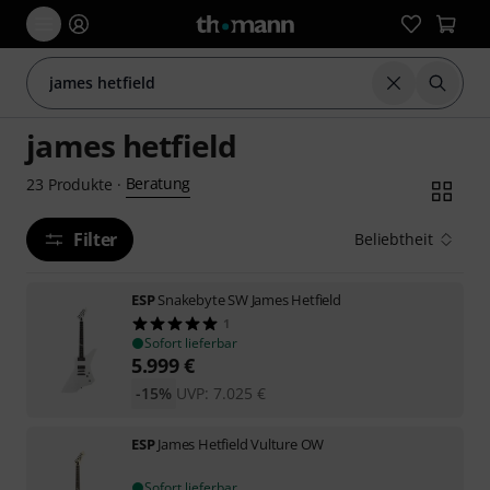
Suche zurüc
Suche m
james hetfield
Beratung
23
Produkte
·
Filter
Beliebtheit
ESP
Snakebyte SW James Hetfield
1
Sofort lieferbar
5.999
€
-15%
UVP:
7.025
€
ESP
James Hetfield Vulture OW
Sofort lieferbar