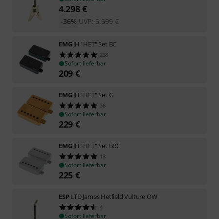
4.298
€
-36%
UVP:
6.699
€
EMG
JH "HET" Set BC
238
Sofort lieferbar
209
€
EMG
JH "HET" Set G
36
Sofort lieferbar
229
€
EMG
JH "HET" Set BRC
13
Sofort lieferbar
225
€
ESP
LTD James Hetfield Vulture OW
4
Sofort lieferbar