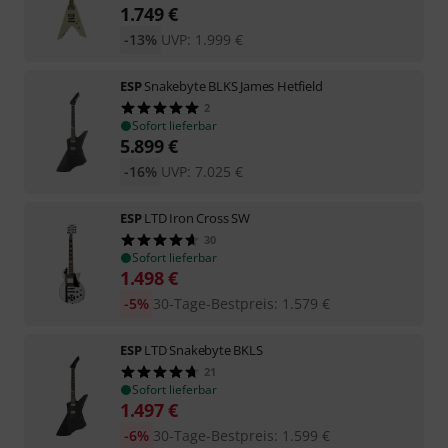
1.749
€
-13%
UVP:
1.999
€
ESP
Snakebyte BLKS James Hetfield
2
Sofort lieferbar
5.899
€
-16%
UVP:
7.025
€
ESP
LTD Iron Cross SW
30
Sofort lieferbar
1.498
€
-5%
30-Tage-Bestpreis
:
1.579
€
ESP
LTD Snakebyte BKLS
21
Sofort lieferbar
1.497
€
-6%
30-Tage-Bestpreis
:
1.599
€