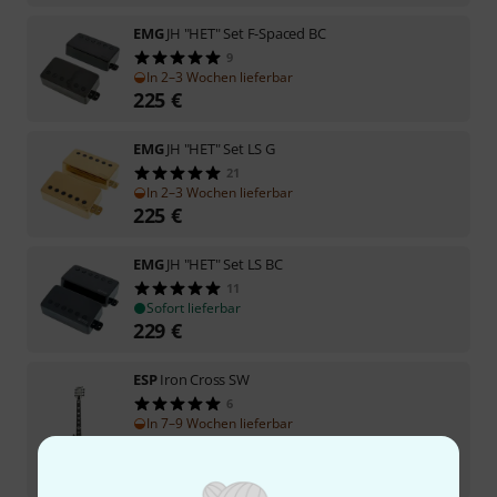
EMG
JH "HET" Set F-Spaced BC
9
In 2–3 Wochen lieferbar
225
€
EMG
JH "HET" Set LS G
21
In 2–3 Wochen lieferbar
225
€
EMG
JH "HET" Set LS BC
11
Sofort lieferbar
229
€
ESP
Iron Cross SW
6
In 7–9 Wochen lieferbar
6.999
€
-16%
UVP:
8.345
€