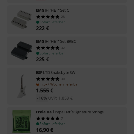
EMG
JH "HET" Set C
28
Sofort lieferbar
222
€
EMG
JH "HET" Set BRBC
32
Sofort lieferbar
225
€
ESP
LTD Snakebyte SW
30
In 5–7 Wochen lieferbar
1.555
€
-16%
UVP:
1.859
€
Ernie Ball
Papa Het´s Signature Strings
7
Sofort lieferbar
16,90
€