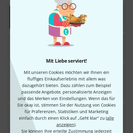
Edition Olms
Metallica Back To Front
1
Sofort lieferbar
49,95
€
Dunlop
Hetfield's White Fang Tin 0,73
19
Sofort lieferbar
16,90
€
Mit Liebe serviert!
ESP
LTD Iron Cross LH SW
Mit unseren Cookies möchten wir Ihnen ein
1
fluffiges Einkaufserlebnis mit allem was
Sofort lieferbar
dazugehört bieten. Dazu zählen zum Beispiel
1.579
€
passende Angebote, personalisierte Anzeigen
-17%
UVP:
1.899
€
und das Merken von Einstellungen. Wenn das für
Sie okay ist, stimmen Sie der Nutzung von Cookies
EMG
JH "HET" Set F-Spaced C
für Präferenzen, Statistiken und Marketing
4
einfach durch einen Klick auf „Geht klar“ zu (
alle
Sofort lieferbar
anzeigen
).
229
€
Sie können Ihre erteilte Zustimmung jederzeit