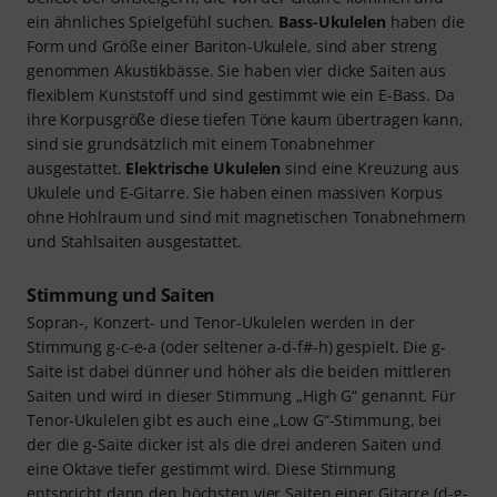
ein ähnliches Spielgefühl suchen.
Bass-Ukulelen
haben die
Form und Größe einer Bariton-Ukulele, sind aber streng
genommen Akustikbässe. Sie haben vier dicke Saiten aus
flexiblem Kunststoff und sind gestimmt wie ein E-Bass. Da
ihre Korpusgröße diese tiefen Töne kaum übertragen kann,
sind sie grundsätzlich mit einem Tonabnehmer
ausgestattet.
Elektrische Ukulelen
sind eine Kreuzung aus
Ukulele und E-Gitarre. Sie haben einen massiven Korpus
ohne Hohlraum und sind mit magnetischen Tonabnehmern
und Stahlsaiten ausgestattet.
Stimmung und Saiten
Sopran-, Konzert- und Tenor-Ukulelen werden in der
Stimmung g-c-e-a (oder seltener a-d-f#-h) gespielt. Die g-
Saite ist dabei dünner und höher als die beiden mittleren
Saiten und wird in dieser Stimmung „High G“ genannt. Für
Tenor-Ukulelen gibt es auch eine „Low G“-Stimmung, bei
der die g-Saite dicker ist als die drei anderen Saiten und
eine Oktave tiefer gestimmt wird. Diese Stimmung
entspricht dann den höchsten vier Saiten einer Gitarre (d-g-