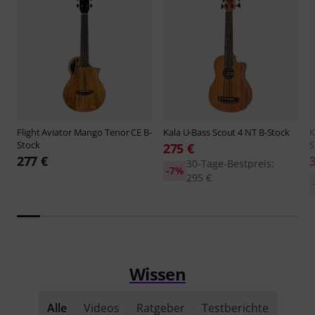
Flight
Aviator Mango Tenor CE B-
Kala
U-Bass Scout 4 NT B-Stock
K
Stock
S
275 €
277 €
30-Tage-Bestpreis:
-7%
295 €
Wissen
Alle
Videos
Ratgeber
Testberichte