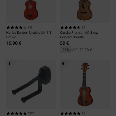
865
85
Harley Benton
Ukulele UK-11S
Cascha
Premium Mahog.
Brown
Concert Bundle
19,90 €
59 €
-26%
UVP: 79,90 €
5
6
7577
91