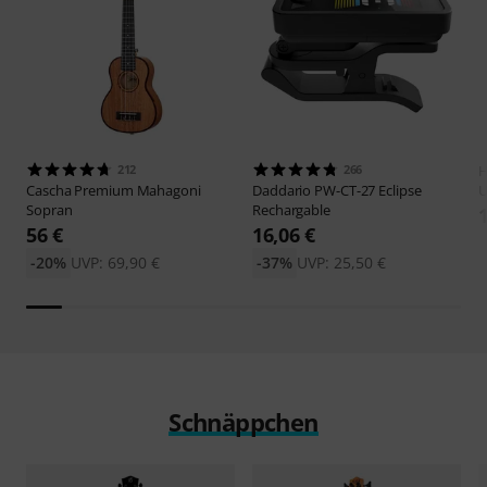
212
266
H
Cascha
Premium Mahagoni
Daddario
PW-CT-27 Eclipse
U
Sopran
Rechargable
56 €
16,06 €
-20%
UVP: 69,90 €
-37%
UVP: 25,50 €
Schnäppchen