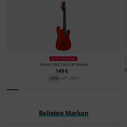
F
JETZT VERFÜGBAR
T
Ibanez
URGT100-SUR Ukulele
149 €
-50%
UVP: 299 €
Beliebte Marken