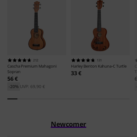
212
131
Cascha
Premium Mahagoni
Harley Benton
Kahuna-C Turtle
C
Sopran
T
33 €
56 €
-20%
UVP: 69,90 €
Newcomer