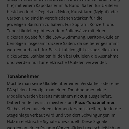
h-e) mit einem Kapodaster im 5. Bund. Saiten für Ukulelen
bestehen in der Regel aus Nylon, Kunstdarm (Nylgut) oder
Carbon und sind in verschiedenen Stärken für die
jeweiligen Bauform zu haben. Für Sopran-, Konzert- und
Tenor-Ukulelen gibt es zudem Saitensätze mit einer
dickeren g-Saite für die Low-G-Stimmung. Bariton-Ukulelen
benötigen insgesamt dickere Saiten, da sie tiefer gestimmt
werden und auch für Bass-Ukulelen gibt es spezielle extra
dicke Sätze. Stahlsaiten bilden bei Ukulelen die Ausnahme
und werden nur für elektrische Ukulelen verwendet.
Tonabnehmer
Möchte man seine Ukulele über einen Verstärker oder eine
PA spielen, benötigt man einen Tonabnehmer. Viele
Modelle werden bereits mit einem
Pickup
ausgeliefert.
Dabei handelt es sich meistens um
Piezo-Tonabnehmer
.
Sie bestehen aus einem dünnen Keramikstreifen, der in die
Stegeinlage verbaut wird und von dort Schwingungen im
Holz in elektrische Signale umwandelt. Diese Signale
werden an einen Preamp (Vorverstärker) und schließlich an