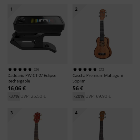
1
2
266
212
Daddario
PW-CT-27 Eclipse
Cascha
Premium Mahagoni
Rechargable
Sopran
16,06 €
56 €
-37%
UVP: 25,50 €
-20%
UVP: 69,90 €
3
4