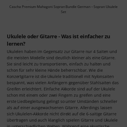
Cascha Premium Mahagoni Sopran Bundle German – Sopran Ukulele
Set
Ukulele oder Gitarre - Was ist einfacher zu
lernen?
Ukulelen haben im Gegensatz zur Gitarre nur 4 Saiten und
die meisten Modelle sind deutlich kleiner als eine Gitarre.
Sie sind leicht zu transportieren, einfach zu halten und
schon für sehr kleine Hände beherrschbar. Wie die
Konzertgitarre ist die Ukulele traditionell mit Nylonsaiten
bespannt, was vielen Anfängern gegenüber Stahlsaiten das
Greifen erleichtert. Einfache Akkorde sind auf der Ukulele
schon mit einem oder zwei Fingern zu greifen und eine
erste Liedbegleitung gelingt so unter Umständen schneller
als auf einer ausgewachsenen Gitarre. Allerdings lassen
sich Ukulelen-Akkorde nicht direkt auf die 6-saitige Gitarre
übertragen und auch klanglich spielen Gitarre und Ukulele
in unterschiedlichen Welten. Während eine akustische