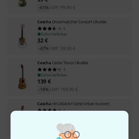
-61%
UVP:
99,90
€
Cascha
Dreamcatcher Concert Ukulele
2
Sofort lieferbar
32
€
-47%
UVP:
59,90
€
Cascha
Cedar Tenor Ukulele
4
Sofort lieferbar
139
€
-18%
UVP:
169,90
€
Cascha
HH2604 Art Serie Urban Konzert
1
Sofort lieferbar
44
€
-60%
UVP:
109,90
€