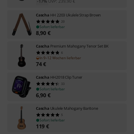
-17%
UVP:
239,90
€
Cascha
HH 2203 Ukulele Strap Brown
20
Sofort lieferbar
8,90
€
Cascha
Premium Mahogany Tenor Set BK
6
In 9–12 Wochen lieferbar
74
€
Cascha
HH2018 Clip Tuner
33
Sofort lieferbar
6,90
€
Cascha
Ukulele Mahogany Baritone
5
Sofort lieferbar
119
€