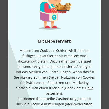
Cascha
Carbon Concert Ukulele Set PK
2
Sofort lieferbar
75
€
-25%
UVP:
99,90
€
Cascha
Tenor Ukulele Premium Mah LH
Mit Liebe serviert!
3
Sofort lieferbar
79
€
Mit unseren Cookies möchten wir Ihnen ein
fluffiges Einkaufserlebnis mit allem was
dazugehört bieten. Dazu zählen zum Beispiel
Cascha
Uke Sopran Prem. Gig Bag Green
passende Angebote, personalisierte Anzeigen
Sofort lieferbar
und das Merken von Einstellungen. Wenn das für
15,60
€
Sie okay ist, stimmen Sie der Nutzung von Cookies
-8%
30-Tage-Bestpreis
:
16,90
€
für Präferenzen, Statistiken und Marketing
einfach durch einen Klick auf „Geht klar“ zu (
alle
anzeigen
).
Cascha
Dreamcatcher Soprano Ukulele
Sie können Ihre erteilte Zustimmung jederzeit
Sofort lieferbar
über die Cookie-Einstellungen (
hier
) widerrufen.
29
€