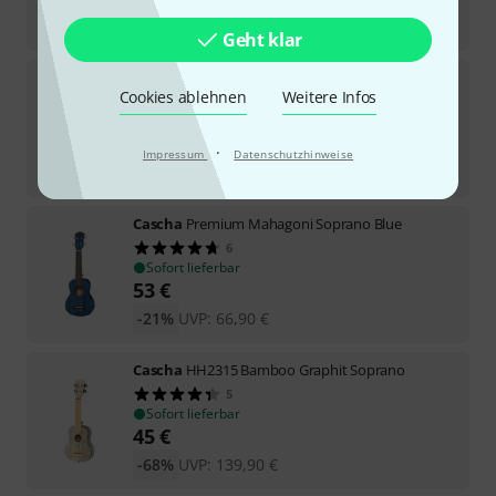
-42%
UVP:
49,90
€
Geht klar
Cascha
Carbon Concert Ukulele Set ORG
Cookies ablehnen
Weitere Infos
Sofort lieferbar
75
€
·
Impressum
Datenschutzhinweise
-25%
UVP:
99,90
€
Cascha
Premium Mahagoni Soprano Blue
6
Sofort lieferbar
53
€
-21%
UVP:
66,90
€
Cascha
HH2315 Bamboo Graphit Soprano
5
Sofort lieferbar
45
€
-68%
UVP:
139,90
€