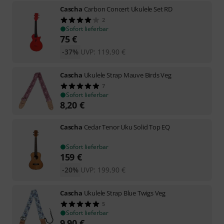
Cascha
Carbon Concert Ukulele Set RD
2
Sofort lieferbar
75
€
-37%
UVP:
119,90
€
Cascha
Ukulele Strap Mauve Birds Veg
7
Sofort lieferbar
8,20
€
Cascha
Cedar Tenor Uku Solid Top EQ
Sofort lieferbar
159
€
-20%
UVP:
199,90
€
Cascha
Ukulele Strap Blue Twigs Veg
5
Sofort lieferbar
9,90
€