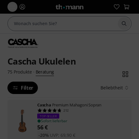
Suche 
Cascha Ukulelen
Beratung
75
Produkte
·
Filter
Beliebtheit
Cascha
Premium Mahagoni Sopran
212
TOP-SELLER
Sofort lieferbar
56
€
-20%
UVP:
69,90
€