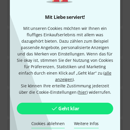
Thomann
Europe Soprano Ukulele
11
Sofort lieferbar
Mit Liebe serviert!
98
€
Mit unseren Cookies möchten wir Ihnen ein
Thomann
Artist Soprano Ukulele ACA
fluffiges Einkaufserlebnis mit allem was
5
dazugehört bieten. Dazu zählen zum Beispiel
Sofort lieferbar
passende Angebote, personalisierte Anzeigen
199
€
und das Merken von Einstellungen. Wenn das für
Sie okay ist, stimmen Sie der Nutzung von Cookies
Thomann
Artist Concert Ukulele ACA
für Präferenzen, Statistiken und Marketing
3
einfach durch einen Klick auf „Geht klar“ zu (
alle
Sofort lieferbar
anzeigen
).
219
€
Sie können Ihre erteilte Zustimmung jederzeit
über die Cookie-Einstellungen (
hier
) widerrufen.
Thomann
Bass Ukulele Side Hole
8
Sofort lieferbar
Geht klar
419
€
Cookies ablehnen
Weitere Infos
Thomann
Guitarlele Standard B-Stock