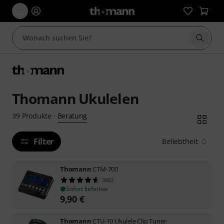
Suche 
Thomann Ukulelen
Beratung
39
Produkte
·
Filter
Beliebtheit
Thomann
CTM-700
3882
Sofort lieferbar
9,90
€
Thomann
CTU-10 Ukulele Clip Tuner