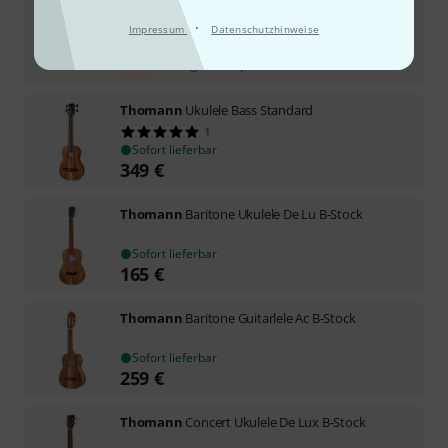
Sofort lieferbar
·
Impressum
Datenschutzhinweise
127
€
-9%
30-Tage-Bestpreis
:
139
€
Thomann
Ukulele Bass Standard
1
Sofort lieferbar
349
€
Thomann
Baritone Ukulele De Lu B-Stock
Sofort lieferbar
165
€
Thomann
Baritone Guitarlele Ac B-Stock
Sofort lieferbar
259
€
Thomann
Concert Ukulele De Lux B-Stock