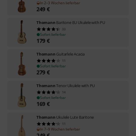
In 2–3 Wochen lieferbar
249
€
Thomann
Baritone EU Ukulele with PU
33
Sofort lieferbar
179
€
Thomann
Guitarlele Acacia
11
Sofort lieferbar
279
€
Thomann
Tenor Ukulele with PU
14
Sofort lieferbar
169
€
Thomann
Ukulele Lute Baritone
11
In 7–9 Wochen lieferbar
249
€