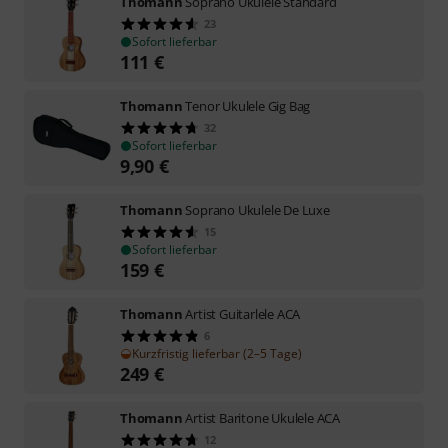
Thomann
Soprano Ukulele Standard
23
Sofort lieferbar
111
€
Thomann
Tenor Ukulele Gig Bag
32
Sofort lieferbar
9,90
€
Thomann
Soprano Ukulele De Luxe
15
Sofort lieferbar
159
€
Thomann
Artist Guitarlele ACA
6
Kurzfristig lieferbar (2–5 Tage)
249
€
Thomann
Artist Baritone Ukulele ACA
12