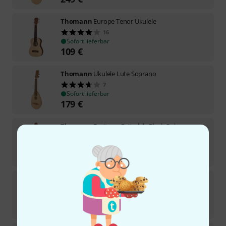
Thomann
Europe Tenor Ukulele
16
Sofort lieferbar
109
€
Thomann
Ukulele Lute Soprano
7
Sofort lieferbar
179
€
Thomann
Baritone Guitarlele Black Oak
Sofort lieferbar
229
€
Thomann
Ukulele Banjo
10
Sofort lieferbar
219
€