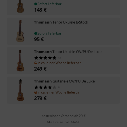
Sofort lieferbar
143
€
Thomann
Tenor Ukulele B-Stock
Sofort lieferbar
95
€
Thomann
Tenor Ukulele CW/PU De Luxe
18
In ca. einer Woche lieferbar
249
€
Thomann
Guitarlele CW/PU De Luxe
4
In ca. einer Woche lieferbar
279
€
Kostenloser Versand ab 29 €
Alle Preise inkl. MwSt.