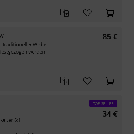
85
€
CW
 traditioneller Wirbel
r festgezogen werden
TOP-SELLER
34
€
kelter 6:1