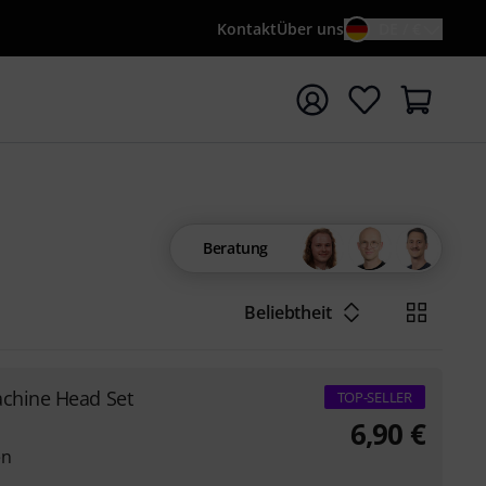
Kontakt
Über uns
DE / €
e mit Suchwort {searchTerm} starten
Beratung
Beliebtheit
achine Head Set
TOP-SELLER
6,90
€
en