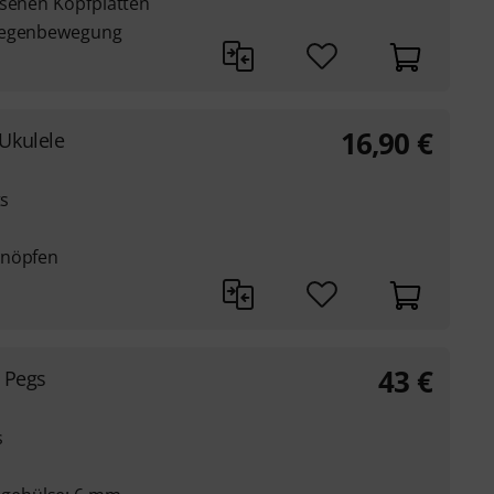
ssenen Kopfplatten
 Gegenbewegung
16,90
€
Ukulele
ts
Knöpfen
43
€
e Pegs
s