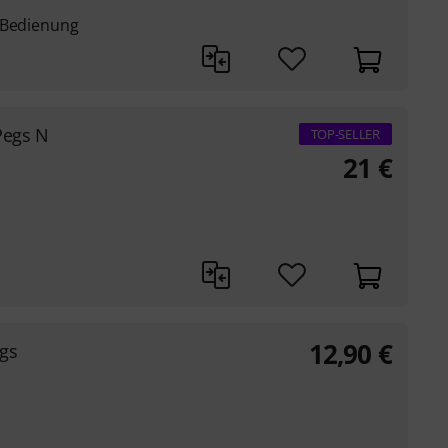
 Bedienung
Pegs N
TOP-SELLER
21
€
12,90
€
gs