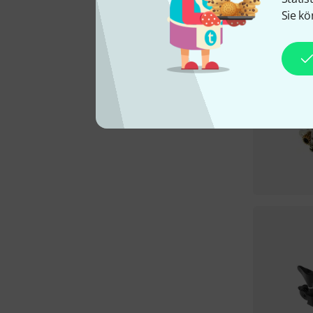
Sie kö