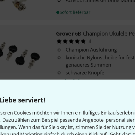
Achsdurchmesser ohne Monta
Sofort lieferbar
Grover
6B Champion Ukulele Pe
4
Champion Ausführung
konische Nylonscheibe für fest
genaueres Stimmen
schwarze Knöpfe
Sofort lieferbar
Liebe serviert!
Grover
Champion Ukulele Pegs 
58
seren Cookies möchten wir Ihnen ein fluffiges Einkaufserlebn
Champion Modell
n. Dazu zählen zum Beispiel passende Angebote, personalisie
4 Stück
llungen. Wenn das für Sie okay ist, stimmen Sie der Nutzung 
Nickel
tiken und Marketing einfach durch einen Klick auf „Geht klar“ z