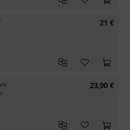
21
€
W
23,90
€
ele
ts