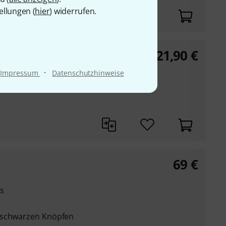
ellungen (
hier
) widerrufen.
21,90
€
·
Impressum
Datenschutzhinweise
69
€
ts
 schwarzen Knöpfen