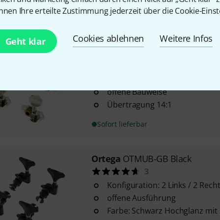
nnen Ihre erteilte Zustimmung jederzeit über die Cookie-Einst
Sofort lieferbar
Cookies ablehnen
Weitere Infos
Geht klar
Grover
GR8N
92
Set mit 2 rechts und 2 links
offene Bauweise
Übertragung 14:1
Sofort lieferbar
Ortega
OTMUB-GB Black
3
Konfiguration: 2 Links / 2 Rech
offene Ausführung
Farbe: Schwarz Hochglanz mit