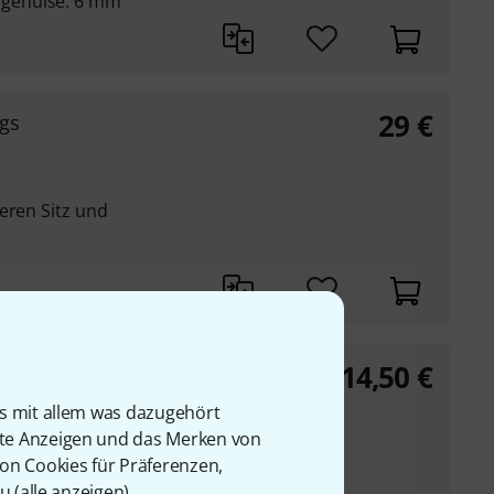
gehülse: 6 mm
29
€
gs
eren Sitz und
14,50
€
GR 3B
is mit allem was dazugehört
rte Anzeigen und das Merken von
von Cookies für Präferenzen,
u (
alle anzeigen
).