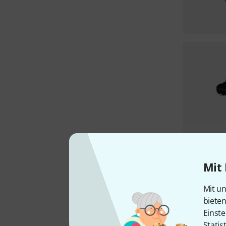
Mit 
Mit un
biete
Einste
Statis