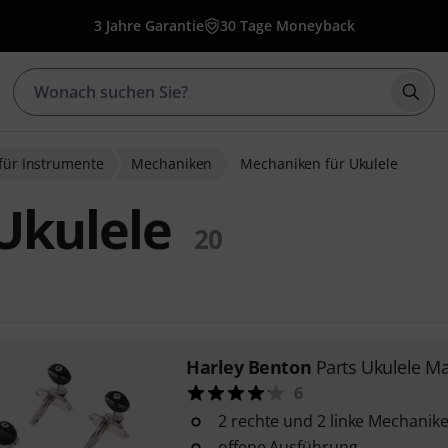
3 Jahre Garantie
30 Tage Moneyback
Such
 für Instrumente
Mechaniken
Mechaniken für Ukulele
Ukulele
20
Harley Benton
Parts Ukulele M
6
2 rechte und 2 linke Mechanik
offene Ausführung