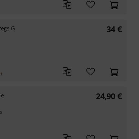
34
€
Pegs G
)
24,90
€
le
ts