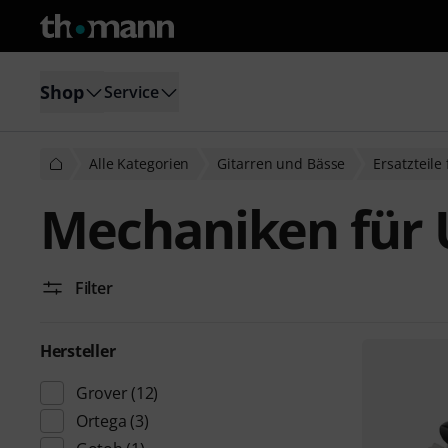
Shop
Service
Alle Kategorien
Gitarren und Bässe
Ersatzteile
Mechaniken für 
Filter
Hersteller
Grover
(12)
Ortega
(3)