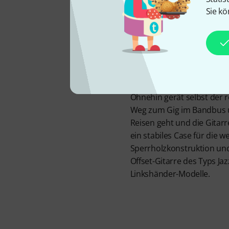
Jazz
Sie kö
Keine Frage, ein guter Gig
für Instrumente im Offset-D
Ohnehin gerät selbst der 
Weg zum Gig im Bandbus u
Reisen geht und die Gitarr
ein stabiles Case für die 
Sperrholzkonstruktion un
Offset-Gitarre des Typs J
Linkshänder-Modelle.