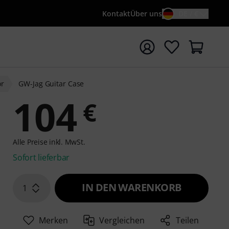
Kontakt
Über uns
DE / €
e mit Suchwort {searchTerm} starten
or
GW-Jag Guitar Case
104
€
Alle Preise inkl. MwSt.
Sofort lieferbar
IN DEN WARENKORB
1
Merken
Vergleichen
Teilen