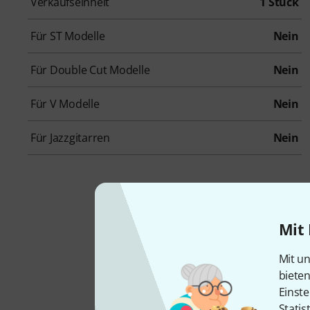
Verkaufseinheit
1 Stück
Für ST Modelle
Nein
Für Double Cut Modelle
Nein
Für V Modelle
Nein
Für Jazzgitarren
Nein
Cas
Mit 
Mit un
biete
Einste
Statis