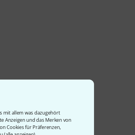
uar,
is mit allem was dazugehört
rte Anzeigen und das Merken von
von Cookies für Präferenzen,
u (
alle anzeigen
).