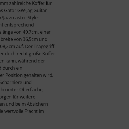
mm zahlreiche Koffer für
as Gator GW-Jag Guitar
r/Jazzmaster-Style-
mt entsprechend
slänge von 49,7cm, einer
sbreite von 36,5cm und
8,2cm auf. Der Tragegriff
er doch recht große Koffer
en kann, während der
d durch ein
er Position gehalten wird.
 Scharniere und
chromter Oberfläche,
orgen für weitere
ren und beim Absichern
ie wertvolle Fracht im