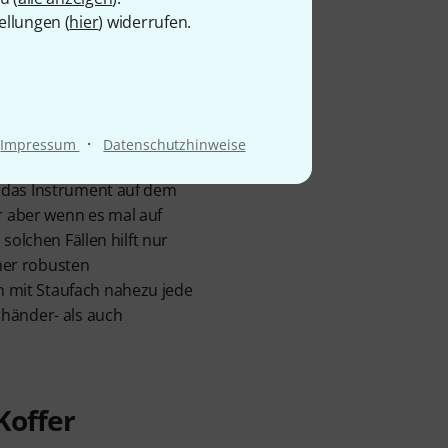
d Co.
ellungen (
hier
) widerrufen.
ings sind passende Taschen
·
Impressum
Datenschutzhinweise
so einfach zu finden.
n das Instrument auf dem
 aber wenn es mal auf
solchen Fällen hilft nur
iner robusten
 mit Staufach nahezu jede
shänder- als auch
Koffer