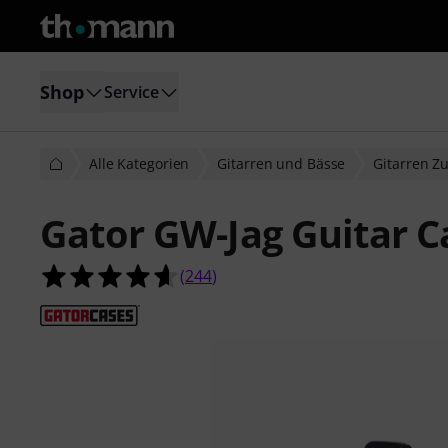
Shop
Service
Alle Kategorien
Gitarren und Bässe
Gitarren Z
Gator GW-Jag Guitar C
4.6 von 5 Sternen aus 244 Kunden
(
244
)