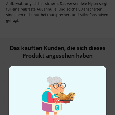
Aufbewahrungsfächer sichern. Das verwendete Nylon sorgt
für eine reißfeste Außenhülle. Und solche Eigenschaften
sind eben nicht nur bei Lautsprecher- und Mikrofonstativen
gefragt.
Das kauften Kunden, die sich dieses
Produkt angesehen haben
31%
12%
KAUFTEN
KAUFTEN