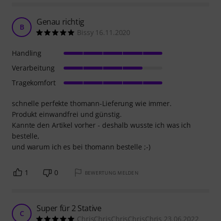
Genau richtig
B
Bissy 16.11.2020
Handling
Verarbeitung
Tragekomfort
schnelle perfekte thomann-Lieferung wie immer.
Produkt einwandfrei und günstig.
Kannte den Artikel vorher - deshalb wusste ich was ich
bestelle,
und warum ich es bei thomann bestelle ;-)
1
0
BEWERTUNG MELDEN
Super für 2 Stative
C
ChrisChrisChrisChrisChris 23.06.2022