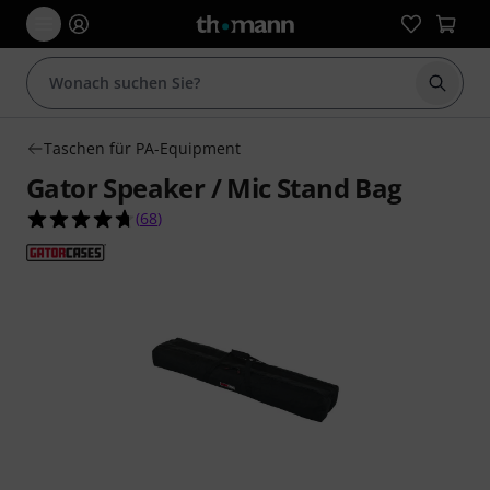
Suche 
Taschen für PA-Equipment
Gator Speaker / Mic Stand Bag
4.7 von 5 Sternen aus 68 Kundenbewertungen
(
68
)