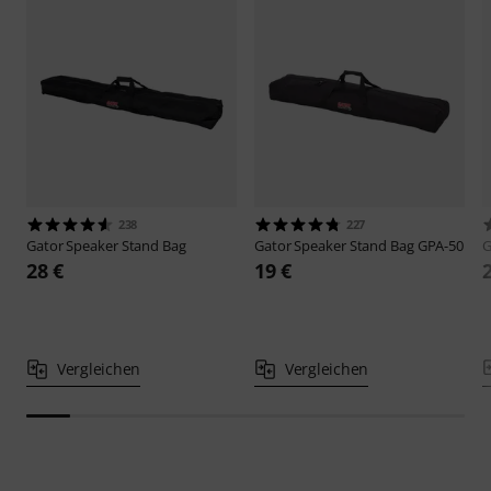
238
227
Gator
Speaker Stand Bag
Gator
Speaker Stand Bag GPA-50
G
28 €
19 €
Vergleichen
Vergleichen