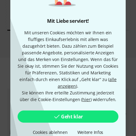
Gator Speaker Stand Bag
GENAU DIESES PRODUKT
GPA-50
28 €
19 €
Mit Liebe serviert!
Mit unseren Cookies möchten wir Ihnen ein
fluffiges Einkaufserlebnis mit allem was
Vergleichen
dazugehört bieten. Dazu zählen zum Beispiel
passende Angebote, personalisierte Anzeigen
und das Merken von Einstellungen. Wenn das für
Sie okay ist, stimmen Sie der Nutzung von Cookies
für Präferenzen, Statistiken und Marketing
Zubehör & passende Artikel
einfach durch einen Klick auf „Geht klar“ zu (
alle
anzeigen
).
Sie können Ihre erteilte Zustimmung jederzeit
über die Cookie-Einstellungen (
hier
) widerrufen.
Geht klar
Cookies ablehnen
Weitere Infos