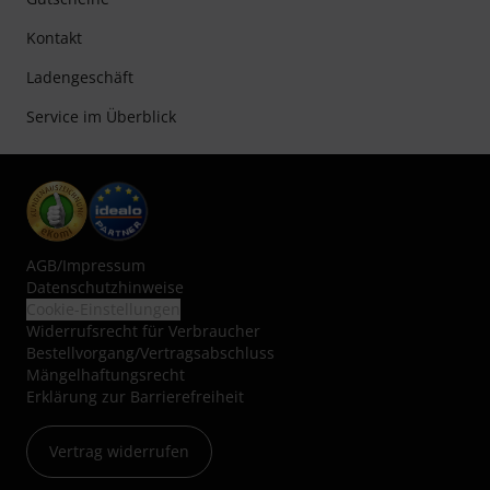
Kontakt
Ladengeschäft
Service im Überblick
AGB
/
Impressum
Datenschutzhinweise
Cookie-Einstellungen
Widerrufsrecht für Verbraucher
Bestellvorgang/Vertragsabschluss
Mängelhaftungsrecht
Erklärung zur Barrierefreiheit
Vertrag widerrufen