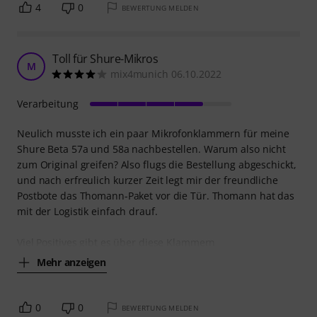
4
0
BEWERTUNG MELDEN
Toll für Shure-Mikros
M
mix4munich 06.10.2022
Verarbeitung
Neulich musste ich ein paar Mikrofonklammern für meine
Shure Beta 57a und 58a nachbestellen. Warum also nicht
zum Original greifen? Also flugs die Bestellung abgeschickt,
und nach erfreulich kurzer Zeit legt mir der freundliche
Postbote das Thomann-Paket vor die Tür. Thomann hat das
mit der Logistik einfach drauf.
Viel Positives gibt es über diese Klammern
Mehr anzeigen
0
0
BEWERTUNG MELDEN