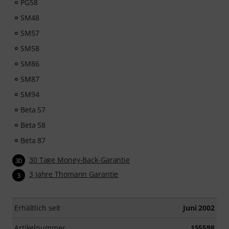
PG58
SM48
SM57
SM58
SM86
SM87
SM94
Beta 57
Beta 58
Beta 87
30 Tage Money-Back-Garantie
30
3 Jahre Thomann Garantie
3
Erhältlich seit
Juni 2002
Artikelnummer
155598