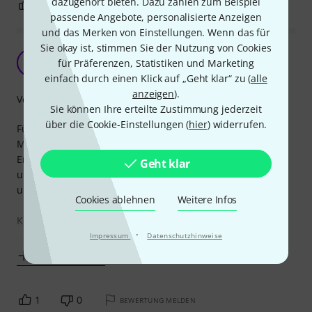
dazugehört bieten. Dazu zählen zum Beispiel
1
0
BEWERTUNG MELDEN
passende Angebote, personalisierte Anzeigen
und das Merken von Einstellungen. Wenn das für
Sie okay ist, stimmen Sie der Nutzung von Cookies
Top Shure Qualität!
S
für Präferenzen, Statistiken und Marketing
Skogtroll 18.04.2019
einfach durch einen Klick auf „Geht klar“ zu (
alle
anzeigen
).
Verarbeitung
Sie können Ihre erteilte Zustimmung jederzeit
über die Cookie-Einstellungen (
hier
) widerrufen.
Für mein altes Shure SM78 habe ich eine neue passende
Mic-Klemme gesucht und bin auf dieses Original Shure
Ersatzteil gestoßen: Top-Qualität! Mein SM78 klemmt fest
Geht klar
und tadellos. Ich habe keine Angst, das sich hier was löst
und mein gutes altes Traum-Microphon runterfällt!
Cookies ablehnen
Weitere Infos
Klasse, dass Shure einen Gewinde-Adapter mit beilegt!
·
...und diesen nicht extra
Impressum
Datenschutzhinweise
Mehr anzeigen
1
0
BEWERTUNG MELDEN