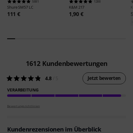
5881
1288
Shure
SM57 LC
K&M
217
111 €
1,90 €
1612
Kundenbewertungen
Jetzt bewerten
4.8
/ 5
VERARBEITUNG
Bewertungsrichtlinien
Kundenrezensionen im Überblick