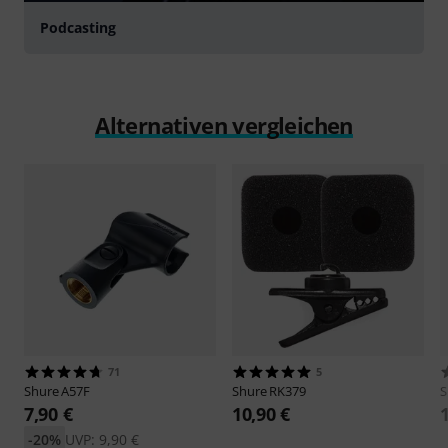
Podcasting
Alternativen vergleichen
71
5
Shure
A57F
Shure
RK379
S
7,90 €
10,90 €
-20%
UVP: 9,90 €