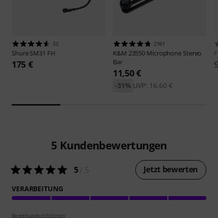
32
2161
Shure
SM31 FH
K&M
23550 Microphone Stereo
F
Bar
175 €
11,50 €
-31%
UVP: 16,60 €
5
Kundenbewertungen
Jetzt bewerten
5
/ 5
VERARBEITUNG
Bewertungsrichtlinien