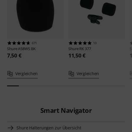
671
10
Shure
A58WS BK
Shure
RK 377
S
7,50 €
11,50 €
Vergleichen
Vergleichen
Smart Navigator
Shure Halterungen zur Übersicht