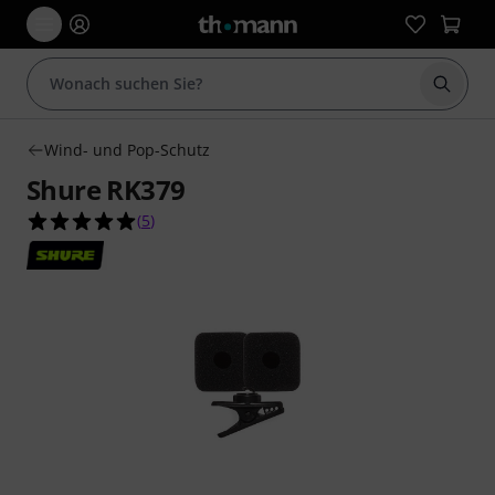
Suche 
Wind- und Pop-Schutz
Shure RK379
5.0 von 5 Sternen aus 5 Kundenbewertungen
(
5
)