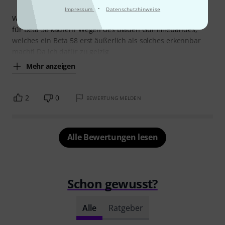
·
Impressum
Datenschutzhinweise
Warum also das teure Original "Shure RK323G" Ersatzkorb
für Beta 58 kaufen? Wegen des blauen Gummiebandes,
welches ein Beta 58 erst äußerlich als solches erkennbar
macht! Da ich dafür zu geizig
Mehr anzeigen
2
0
BEWERTUNG MELDEN
Alle Bewertungen lesen
Schon gewusst?
Alle
Ratgeber