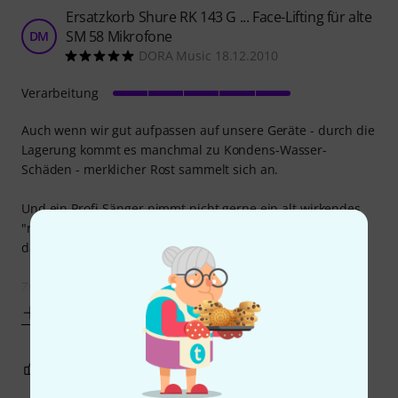
Ersatzkorb Shure RK 143 G ... Face-Lifting für alte
SM 58 Mikrofone
DM
DORA Music 18.12.2010
Verarbeitung
Auch wenn wir gut aufpassen auf unsere Geräte - durch die
Lagerung kommt es manchmal zu Kondens-Wasser-
Schäden - merklicher Rost sammelt sich an.
Und ein Profi-Sänger nimmt nicht gerne ein alt wirkendes
"rostiges" Mikrofon in die Hand. Zum Glück gibt es Abhilfe
dagegen: den Ersatzkorb Shure RK 143 G!
Zugegeben, eigentlich wollte ich einen T.Bone
Mehr anzeigen
5
0
BEWERTUNG MELDEN