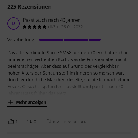
225
Rezensionen
Passt auch nach 40 Jahren
D
dk3hr 26.01.2022
Verarbeitung
Das alte, verbeulte Shure SM58 aus den 70-ern hatte schon
immer einen verbeulten Korb, was die Funktion aber nicht
beeinträchtigte. Aber dass auf Grund des vergleichbar
hohen Alters der Schaumstoff im Inneren so morsch war,
durch er durch die Maschen rieselte, suchte ich nach einem
Ersatz. Gesucht - gefunden - bestellt und passt - nach 40
Jahren! Dass früher das Netz
Mehr anzeigen
1
0
BEWERTUNG MELDEN