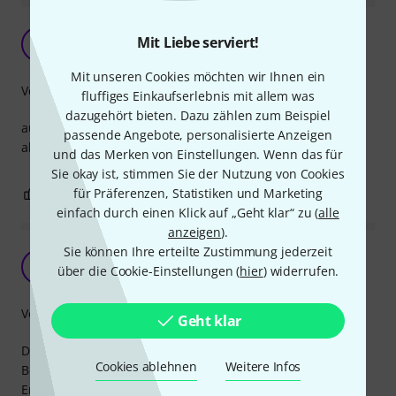
Wow - macht was es soll :)
Mit Liebe serviert!
D
Dalaius 30.03.2022
Mit unseren Cookies möchten wir Ihnen ein
Verarbeitung
fluffiges Einkaufserlebnis mit allem was
dazugehört bieten. Dazu zählen zum Beispiel
auch auf meinem SM58 Beta - es fehlt halt der blaue Ring,
passende Angebote, personalisierte Anzeigen
aber der ist mir keine €40,- zusätzlich wert.
und das Merken von Einstellungen. Wenn das für
Sie okay ist, stimmen Sie der Nutzung von Cookies
für Präferenzen, Statistiken und Marketing
1
1
BEWERTUNG MELDEN
einfach durch einen Klick auf „Geht klar“ zu (
alle
anzeigen
).
Sie können Ihre erteilte Zustimmung jederzeit
Wie neu!
PW
über die Cookie-Einstellungen (
hier
) widerrufen.
Peter W. G. 08.09.2022
Verarbeitung
Geht klar
Der "Shure RK 143 G" Ersatzkorb passt auf mein "Shure
Cookies ablehnen
Weitere Infos
Beta 58" als wäre es dafür gemacht. Der "Shure RK 143 G"
Ersatzkorb kommt übrigens inklusive Schaumstoffeinlage!