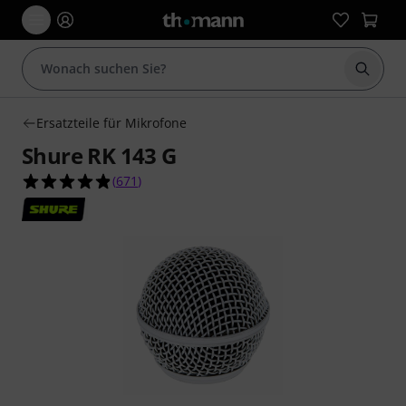
Suche 
Ersatzteile für Mikrofone
Shure RK 143 G
4.9 von 5 Sternen aus 671 Kundenbewertungen
(
671
)