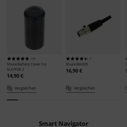
155
7
Shure
Battery Cover For
Shure
WA330
S
SLX/PGX 2
16,90 €
14,90 €
Vergleichen
Vergleichen
Smart Navigator