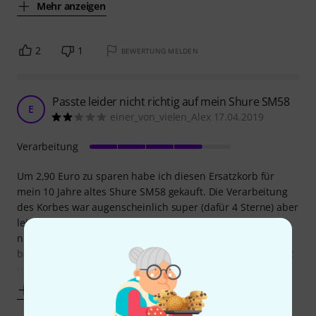
Mehr anzeigen
2
1
BEWERTUNG MELDEN
Passte leider nicht richtig auf mein Shure SM58
E
einer_von_vielen_Alex 17.04.2019
Verarbeitung
Um 2,90 Euro zu sparen habe ich diesen Ersatzkorb für
mein 10 Jahre altes Shure SM58 gekauft. Die Verarbeitung
des Korbes war augenscheinlich super (dafür 4 Sterne) aber
leider passte der Korb nicht richtig. Er ließ sich einfach
nicht weit genug auf das Mikrofon aufschrauben. Ich habe
beide Gewinde (vom Korb & vom Mikro) penibel untersucht
und keinen
Mehr anzeigen