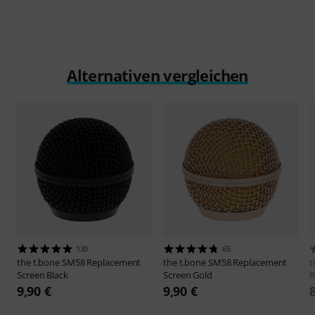
Alternativen vergleichen
130
65
the t.bone
SM58 Replacement
the t.bone
SM58 Replacement
t
Screen Black
Screen Gold
R
9,90 €
9,90 €