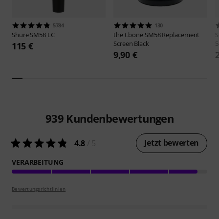
5784
130
Shure
SM58 LC
the t.bone
SM58 Replacement
S
Screen Black
5
115 €
9,90 €
939
Kundenbewertungen
Jetzt bewerten
4.8
/ 5
VERARBEITUNG
Bewertungsrichtlinien