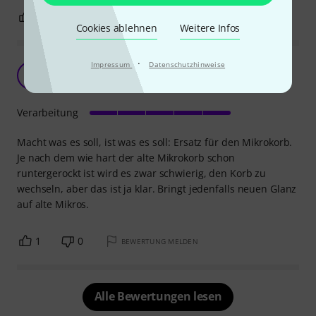
1
0
BEWERTUNG MELDEN
Cookies ablehnen
Weitere Infos
·
Impressum
Datenschutzhinweise
Top!
A
Anonym 28.11.2016
Verarbeitung
Macht was es soll, ist was es soll: Ersatz für den Mikrokorb.
Je nach dem wie hart der alte Mikrokorb schon
runtergerockt ist wird es zwar schwierig, den Korb zu
wechseln, aber das ist ja klar. Bringt jedenfalls neuen Glanz
auf alte Mikros.
1
0
BEWERTUNG MELDEN
Alle Bewertungen lesen