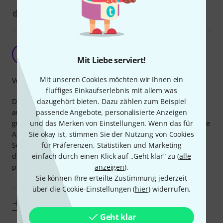
2
0
BEWERTUNG MELDEN
Der Korb für kleines Geld
P
Mit Liebe serviert!
pinhead244 14.11.2009
Mit unseren Cookies möchten wir Ihnen ein
Verarbeitung
fluffiges Einkaufserlebnis mit allem was
dazugehört bieten. Dazu zählen zum Beispiel
Der Ersatzkorb für das Shure SM 58 von T.Bone ist einfach
passende Angebote, personalisierte Anzeigen
aufschraubbar und überzeugt vorallem durch den
und das Merken von Einstellungen. Wenn das für
günstigen Preis. In der Qualität muss man allerdings leichte
Sie okay ist, stimmen Sie der Nutzung von Cookies
Abstriche im Vergleich zum Original machen. So ist der
für Präferenzen, Statistiken und Marketing
Schaumstoff-Windschutz innen schlechter verarbeitet und
einfach durch einen Klick auf „Geht klar“ zu (
alle
der der Lack splittert schneller ab als beim von Shure
anzeigen
).
produzierten Vorbild.
Sie können Ihre erteilte Zustimmung jederzeit
über die Cookie-Einstellungen (
hier
) widerrufen.
Das
Mehr anzeigen
Geht klar