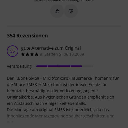
Markieren Sie diese Zusammenfassung
Markieren Sie diese Zusammen
354
Rezensionen
gute Alternative zum Original
SS
Steffen S. 06.10.2009
Verarbeitung
Der T.Bone SM58 - Mikrofonkorb (Hausmarke Thomann) für
die Shure SM58'er Mikrofone ist der ideale Ersatz für
benutzte, beschädigte oder verloren gegangene
Originalkörbe. Aus hygienischen Gründen empfiehlt sich
ein Austausch nach einiger Zeit ebenfalls.
Die Montage am original SM58 ist kinderleicht, da das
innenliegende Montagegewinde sauber geschnitten und
gut