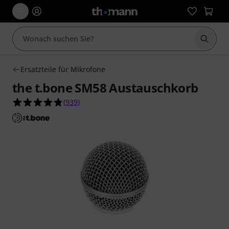
Suche 
Ersatzteile für Mikrofone
the t.bone SM58 Austauschkorb
4.8 von 5 Sternen aus 939 Kundenbewertungen
(
939
)