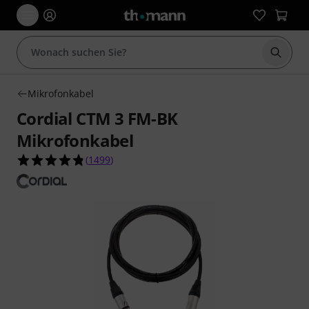
Suche 
Mikrofonkabel
Cordial CTM 3 FM-BK
Mikrofonkabel
4.8 von 5 Sternen aus 1499 Kundenbewertunge
(
1499
)