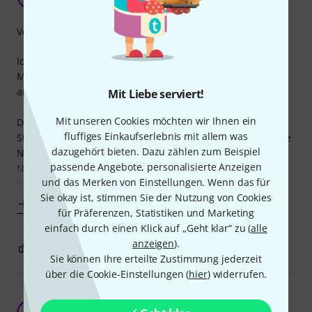
Anonym 31.05.2016
Verarbeitung
Ich habe das Kabel gekauft, um mein Großmembran-
Mikrofon an das wenig entfernte, kleine Audiointerface
anzuschließen.
Mit Liebe serviert!
Mit unseren Cookies möchten wir Ihnen ein
Das Kabel wirkt sehr hochwertig, die Verbindungen zum
fluffiges Einkaufserlebnis mit allem was
Stecker solide und auch die Stecker selbst haben gewohnte
dazugehört bieten. Dazu zählen zum Beispiel
Neutrio-Qualität.
passende Angebote, personalisierte Anzeigen
Noch kann ich nichts zum Thema Haltbarkeit sagen, aber
und das Merken von Einstellungen. Wenn das für
bei den ersten Einsätzen funktionierte das Kabels
Sie okay ist, stimmen Sie der Nutzung von Cookies
Mehr anzeigen
für Präferenzen, Statistiken und Marketing
einfach durch einen Klick auf „Geht klar“ zu (
alle
anzeigen
).
3
0
BEWERTUNG MELDEN
Sie können Ihre erteilte Zustimmung jederzeit
über die Cookie-Einstellungen (
hier
) widerrufen.
sehr gut verarbeitet, selber bauen kann sich