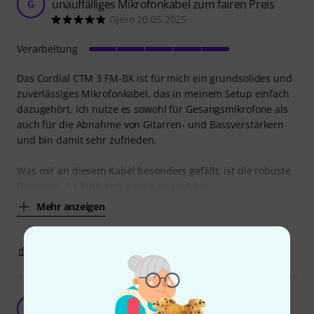
unauffälliges Mikrofonkabel zum fairen Preis
G
Gjero 20.05.2025
Verarbeitung
Das Cordial CTM 3 FM-BK ist für mich ein grundsolides und
zuverlässiges Mikrofonkabel, das in meinem Setup einfach
dazugehört. Ich nutze es sowohl für Gesangsmikrofone als
auch für die Abnahme von Gitarren- und Bassverstärkern
und bin damit sehr zufrieden.
Was mir an diesem Kabel besonders gefällt, ist die robuste
Bauweise. Es fühlt sich wertig an und hat
Mehr anzeigen
1
0
BEWERTUNG MELDEN
Erwartungen erfüllt!
A