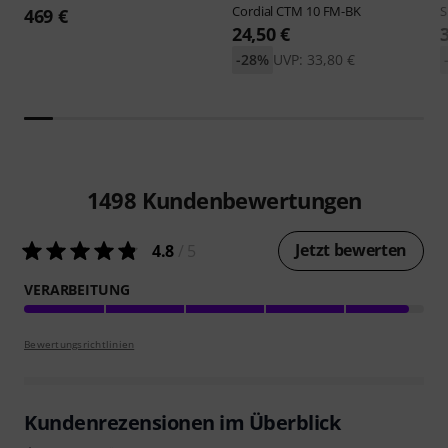
Cordial
CTM 10 FM-BK
S
469 €
24,50 €
-28%
UVP: 33,80 €
1498
Kundenbewertungen
Jetzt bewerten
4.8
/ 5
VERARBEITUNG
Bewertungsrichtlinien
Kundenrezensionen im Überblick