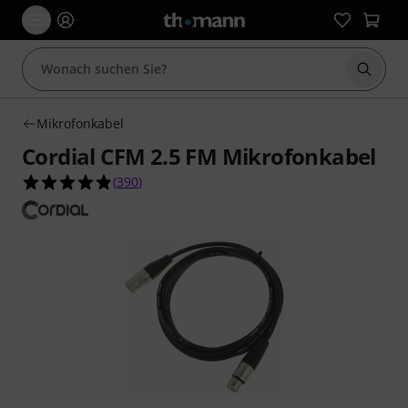
Suche 
Mikrofonkabel
Cordial CFM 2.5 FM Mikrofonkabel
4.9 von 5 Sternen aus 390 Kundenbewertungen
(
390
)