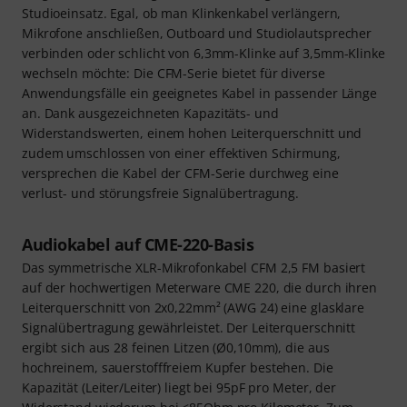
Studioeinsatz. Egal, ob man Klinkenkabel verlängern,
Mikrofone anschließen, Outboard und Studiolautsprecher
verbinden oder schlicht von 6,3mm-Klinke auf 3,5mm-Klinke
wechseln möchte: Die CFM-Serie bietet für diverse
Anwendungsfälle ein geeignetes Kabel in passender Länge
an. Dank ausgezeichneten Kapazitäts- und
Widerstandswerten, einem hohen Leiterquerschnitt und
zudem umschlossen von einer effektiven Schirmung,
versprechen die Kabel der CFM-Serie durchweg eine
verlust- und störungsfreie Signalübertragung.
Audiokabel auf CME-220-Basis
Das symmetrische XLR-Mikrofonkabel CFM 2,5 FM basiert
auf der hochwertigen Meterware CME 220, die durch ihren
Leiterquerschnitt von 2x0,22mm² (AWG 24) eine glasklare
Signalübertragung gewährleistet. Der Leiterquerschnitt
ergibt sich aus 28 feinen Litzen (Ø0,10mm), die aus
hochreinem, sauerstofffreiem Kupfer bestehen. Die
Kapazität (Leiter/Leiter) liegt bei 95pF pro Meter, der