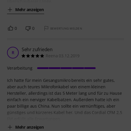
überschaubarer Länge.
Mehr anzeigen
0
0
BEWERTUNG MELDEN
Sehr zufrieden
R
Reena 03.12.2019
Verarbeitung
Ich hatte für mein Gesangsmikro bereits ein sehr gutes,
aber auch teures Mikrofonkabel von einem kleinen
Hersteller, allerdings ist das 5 Meter lang und für zu Hause
einfach ein nerviger Kabelbatzen. Außerdem hatte ich ein
paar billige aus China. Nun sollte ein vernünftiges, aber
günstiges und kürzeres Kabel her. Und das Cordial CFM 2,5
FM erfüllt alle Erwartungen.
Mehr anzeigen