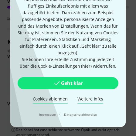
VERARBEITUNG
fluffiges Einkaufserlebnis mit allem was
dazugehört bieten. Dazu zählen zum Beispiel
Bewertungsrichtlinien
passende Angebote, personalisierte Anzeigen
und das Merken von Einstellungen. Wenn das für
Sie okay ist, stimmen Sie der Nutzung von Cookies
für Präferenzen, Statistiken und Marketing
Kundenrezensionen im Überblick
einfach durch einen Klick auf „Geht klar“ zu (
alle
Aus echten Käuferbewertungen, zusammengefasst durch KI
anzeigen
).
Was Käufern gefiel:
Sie können Ihre erteilte Zustimmung jederzeit
Das Kabel und die Stecker sind gut verarbeitet und langlebig.
über die Cookie-Einstellungen (
hier
) widerrufen.
Es ermöglicht eine klare Signalübertragung ohne Störungen.
Geht klar
Das Kabel ist flexibel und lässt sich leicht auf- und abwickeln.
Cookies ablehnen
Weitere Infos
Was Sie außerdem wissen sollten:
Die Länge von 2,5 Metern könnte für manche Anwendungen,
·
Impressum
Datenschutzhinweise
insbesondere in größeren Räumen, zu kurz sein.
Das Kabel hat eine schlichte schwarze Optik und wirkt optisch
wenig ansprechend.