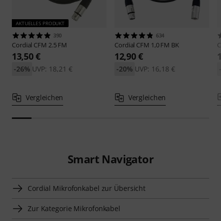
AKTUELLES PRODUKT
390
634
Cordial
CFM 2.5 FM
Cordial
CFM 1,0 FM BK
C
13,50 €
12,90 €
-26%
UVP: 18,21 €
-20%
UVP: 16,18 €
Vergleichen
Vergleichen
Smart Navigator
Cordial Mikrofonkabel zur Übersicht
Zur Kategorie Mikrofonkabel