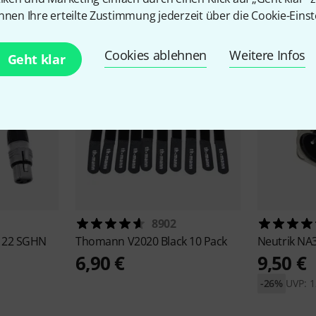
Zubehör & passende Artike
nnen Ihre erteilte Zustimmung jederzeit über die Cookie-Einst
Cookies ablehnen
Weitere Infos
Geht klar
8902
 22 SGHN
Thomann
V2020 Black 10 Pack
Neutrik
NA
6,90 €
9,50 €
-26%
UVP: 1