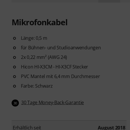
Mikrofonkabel
Länge: 0,5 m
für Bühnen- und Studioanwendungen
2x 0,22 mm² (AWG 24)
Hicon HI-X3CM - HI-X3CF Stecker
PVC Mantel mit 6,4 mm Durchmesser
Farbe: Schwarz
30 Tage Money-Back-Garantie
30
Erhältlich seit
August 2018