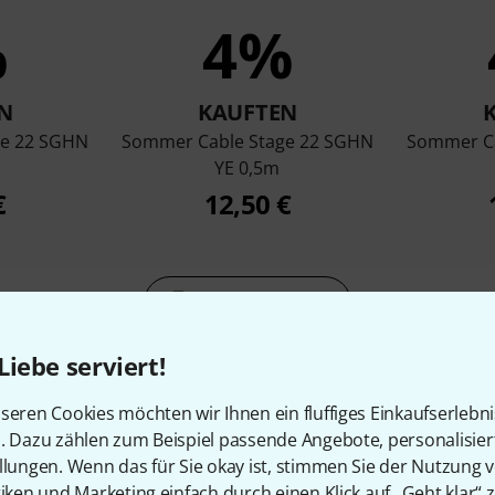
%
4%
N
KAUFTEN
ge 22 SGHN
Sommer Cable Stage 22 SGHN
Sommer Ca
YE 0,5m
€
12,50 €
Vergleichen
Liebe serviert!
seren Cookies möchten wir Ihnen ein fluffiges Einkaufserlebn
n. Dazu zählen zum Beispiel passende Angebote, personalisie
llungen. Wenn das für Sie okay ist, stimmen Sie der Nutzung 
tiken und Marketing einfach durch einen Klick auf „Geht klar“ z