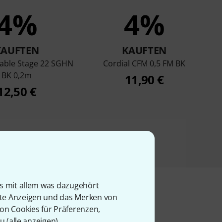
4%
4%
KAUFTEN
KAUFTEN
ble Stage 22 SGHN
Cordial CFM 0,5 FM BK
BK 0,2m
11,90 €
12,50 €
is mit allem was dazugehört
rte Anzeigen und das Merken von
von Cookies für Präferenzen,
u (
alle anzeigen
).