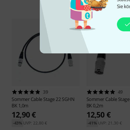
Sie kö
39
49
Sommer Cable
Stage 22 SGHN
Sommer Cable
Stage
BK 1,0m
BK 0,2m
12,90 €
12,50 €
-43%
UVP: 22,80 €
-41%
UVP: 21,30 €