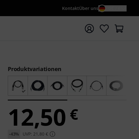
Kontakt
Über uns
DE / €
e mit Suchwort {searchTerm} starten
Produktvariationen
12,50
€
-43%
UVP: 21,80 €