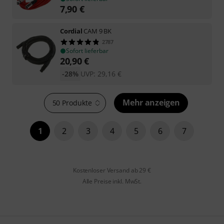
7,90
€
Cordial
CAM 9 BK
2787
Sofort lieferbar
20,90
€
-28%
UVP:
29,16
€
Mehr anzeigen
50 Produkte
1
2
3
4
5
6
7
Kostenloser Versand ab 29 €
Alle Preise inkl. MwSt.