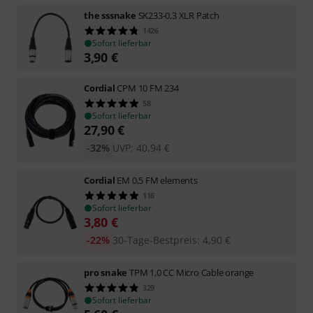
the sssnake
SK233-0,3 XLR Patch
1426
Sofort lieferbar
3,90
€
Cordial
CPM 10 FM 234
58
Sofort lieferbar
27,90
€
-32%
UVP:
40,94
€
Cordial
EM 0,5 FM elements
116
Sofort lieferbar
3,80
€
-22%
30-Tage-Bestpreis
:
4,90
€
pro snake
TPM 1,0 CC Micro Cable orange
329
Sofort lieferbar