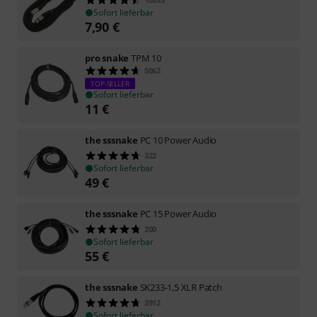
Sofort lieferbar
7,90
€
pro snake
TPM 10
5062
TOP-SELLER
Sofort lieferbar
11
€
the sssnake
PC 10 Power Audio
322
Sofort lieferbar
49
€
the sssnake
PC 15 Power Audio
200
Sofort lieferbar
55
€
the sssnake
SK233-1,5 XLR Patch
3912
Sofort lieferbar