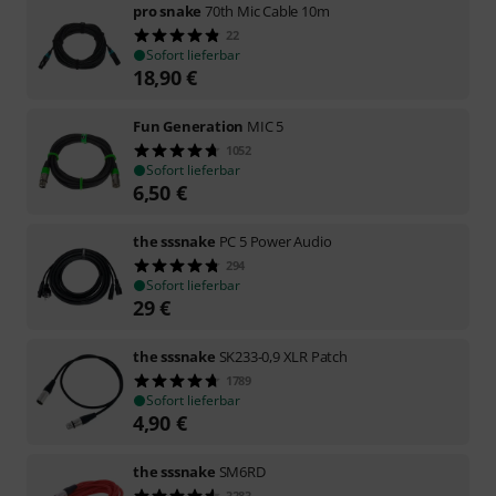
pro snake
70th Mic Cable 10m
22
Sofort lieferbar
18,90
€
Fun Generation
MIC 5
1052
Sofort lieferbar
6,50
€
the sssnake
PC 5 Power Audio
294
Sofort lieferbar
29
€
the sssnake
SK233-0,9 XLR Patch
1789
Sofort lieferbar
4,90
€
the sssnake
SM6RD
3283