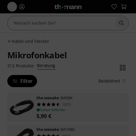
Suche 
Kabel und Stecker
Mikrofonkabel
Beratung
312
Produkte
·
Filter
Beliebtheit
the sssnake
SM6BK
12372
Sofort lieferbar
5,90
€
the sssnake
SM10BK
10333