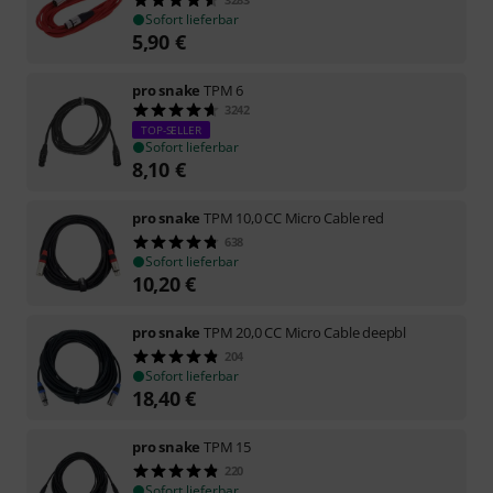
Sofort lieferbar
5,90
€
pro snake
TPM 6
3242
TOP-SELLER
Sofort lieferbar
8,10
€
pro snake
TPM 10,0 CC Micro Cable red
638
Sofort lieferbar
10,20
€
pro snake
TPM 20,0 CC Micro Cable deepbl
204
Sofort lieferbar
18,40
€
pro snake
TPM 15
220
Sofort lieferbar