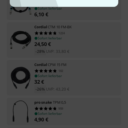
605
Sofort lieferbar
6,10
€
Cordial
CTM 10 FM-BK
1224
Sofort lieferbar
24,50
€
-28%
UVP:
33,80
€
Cordial
CPM 15 FM
182
Sofort lieferbar
32
€
-26%
UVP:
43,20
€
pro snake
TPM 0,5
959
Sofort lieferbar
4,90
€