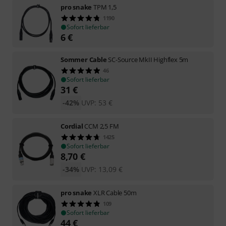
pro snake
TPM 1,5
1190
Sofort lieferbar
6
€
Sommer Cable
SC-Source MkII Highflex 5m
46
Sofort lieferbar
31
€
-42%
UVP:
53
€
Cordial
CCM 2,5 FM
1425
Sofort lieferbar
8,70
€
-34%
UVP:
13,09
€
pro snake
XLR Cable 50m
109
Sofort lieferbar
44
€