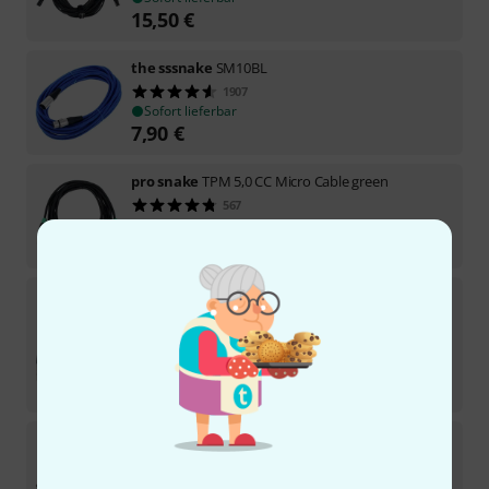
15,50
€
the sssnake
SM10BL
1907
Sofort lieferbar
7,90
€
pro snake
TPM 5,0 CC Micro Cable green
567
Sofort lieferbar
8,10
€
Cordial
CTM 1,5 FM-BK
219
Sofort lieferbar
15,50
€
-27%
UVP:
21,18
€
the sssnake
PC 20 Power Audio
164
Sofort lieferbar