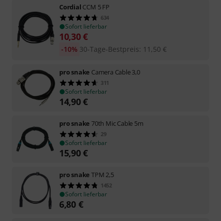
Cordial
CCM 5 FP
634
Sofort lieferbar
10,30
€
-10%
30-Tage-Bestpreis
:
11,50
€
pro snake
Camera Cable 3,0
311
Sofort lieferbar
14,90
€
pro snake
70th Mic Cable 5m
29
Sofort lieferbar
15,90
€
pro snake
TPM 2,5
1452
Sofort lieferbar
6,80
€