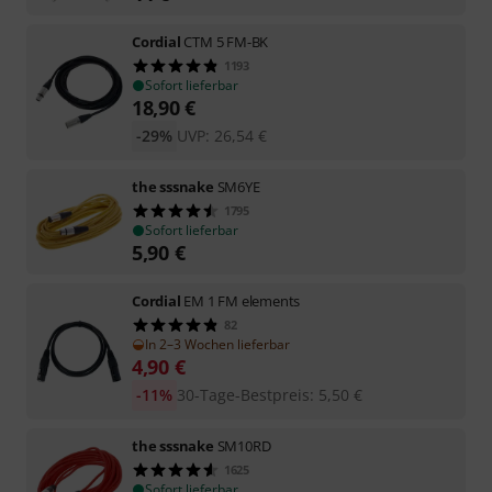
Cordial
CTM 5 FM-BK
1193
Sofort lieferbar
18,90
€
-29%
UVP:
26,54
€
the sssnake
SM6YE
1795
Sofort lieferbar
5,90
€
Cordial
EM 1 FM elements
82
In 2–3 Wochen lieferbar
4,90
€
-11%
30-Tage-Bestpreis
:
5,50
€
the sssnake
SM10RD
1625
Sofort lieferbar