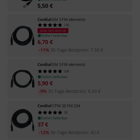
5,50
€
Cordial
EM 5 FM elements
130
DEAL DER WOCHE
Sofort lieferbar
6,70
€
-11%
30-Tage-Bestpreis
:
7,50
€
Cordial
EM 3 FM elements
208
Sofort lieferbar
5,90
€
-9%
30-Tage-Bestpreis
:
6,50
€
Cordial
CPM 20 FM 234
28
Sofort lieferbar
37
€
-12%
30-Tage-Bestpreis
:
42
€