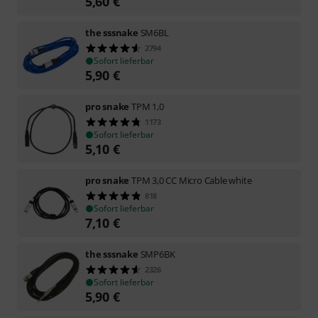
5,60
€
the sssnake
SM6BL
2794
Sofort lieferbar
5,90
€
pro snake
TPM 1,0
1173
Sofort lieferbar
5,10
€
pro snake
TPM 3,0 CC Micro Cable white
818
Sofort lieferbar
7,10
€
the sssnake
SMP6BK
2326
Sofort lieferbar
5,90
€