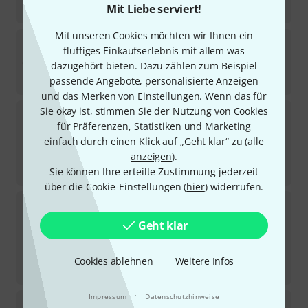
69
€
Mit Liebe serviert!
Mit unseren Cookies möchten wir Ihnen ein
the sssnake
SK233-0,5 XLR Patch
fluffiges Einkaufserlebnis mit allem was
2086
dazugehört bieten. Dazu zählen zum Beispiel
Sofort lieferbar
4,50
€
passende Angebote, personalisierte Anzeigen
und das Merken von Einstellungen. Wenn das für
Sie okay ist, stimmen Sie der Nutzung von Cookies
Cordial
CFM 1,0 FM BK
für Präferenzen, Statistiken und Marketing
634
Sofort lieferbar
einfach durch einen Klick auf „Geht klar“ zu (
alle
12,90
€
anzeigen
).
-20%
UVP:
16,18
€
Sie können Ihre erteilte Zustimmung jederzeit
über die Cookie-Einstellungen (
hier
) widerrufen.
Cordial
CTM 3 FM-BK
1498
Geht klar
TOP-SELLER
Sofort lieferbar
16,90
€
Cookies ablehnen
Weitere Infos
-28%
UVP:
23,56
€
·
Impressum
Datenschutzhinweise
pro snake
TPM 2,0 CC Micro Cable blue