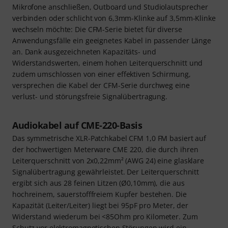
Mikrofone anschließen, Outboard und Studiolautsprecher
verbinden oder schlicht von 6,3mm-Klinke auf 3,5mm-Klinke
wechseln möchte: Die CFM-Serie bietet für diverse
Anwendungsfälle ein geeignetes Kabel in passender Länge
an. Dank ausgezeichneten Kapazitäts- und
Widerstandswerten, einem hohen Leiterquerschnitt und
zudem umschlossen von einer effektiven Schirmung,
versprechen die Kabel der CFM-Serie durchweg eine
verlust- und störungsfreie Signalübertragung.
Audiokabel auf CME-220-Basis
Das symmetrische XLR-Patchkabel CFM 1,0 FM basiert auf
der hochwertigen Meterware CME 220, die durch ihren
Leiterquerschnitt von 2x0,22mm² (AWG 24) eine glasklare
Signalübertragung gewährleistet. Der Leiterquerschnitt
ergibt sich aus 28 feinen Litzen (Ø0,10mm), die aus
hochreinem, sauerstofffreiem Kupfer bestehen. Die
Kapazität (Leiter/Leiter) liegt bei 95pF pro Meter, der
Widerstand wiederum bei <85Ohm pro Kilometer. Zum
Schutz vor elektromagnetischen Störungen wird ein