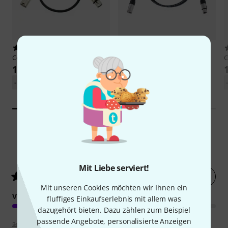
574
109
Cordial
CFM 0,5 FM BK
Cordial
CFM 1,5 FM
C
11,90 €
12,50 €
-24%
UVP: 15,59 €
-26%
UVP: 16,78 €
634
Kundenbewertungen
Mit Liebe serviert!
Jetzt bewerten
4.8
/ 5
Mit unseren Cookies möchten wir Ihnen ein
VERARBEITUNG
fluffiges Einkaufserlebnis mit allem was
dazugehört bieten. Dazu zählen zum Beispiel
passende Angebote, personalisierte Anzeigen
Bewertungsrichtlinien