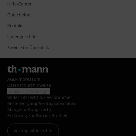
Hilfe-Center
Gutscheine
Kontakt
Ladengeschäft
Service im Überblick
AGB
/
Impressum
Datenschutzhinweise
Cookie-Einstellungen
Widerrufsrecht für Verbraucher
Bestellvorgang/Vertragsabschluss
Mängelhaftungsrecht
Erklärung zur Barrierefreiheit
Vertrag widerrufen