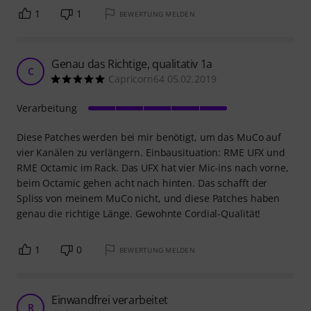
1
1
BEWERTUNG MELDEN
Genau das Richtige, qualitativ 1a
C
Capricorn64 05.02.2019
Verarbeitung
Diese Patches werden bei mir benötigt, um das MuCo auf
vier Kanälen zu verlängern. Einbausituation: RME UFX und
RME Octamic im Rack. Das UFX hat vier Mic-ins nach vorne,
beim Octamic gehen acht nach hinten. Das schafft der
Spliss von meinem MuCo nicht, und diese Patches haben
genau die richtige Länge. Gewohnte Cordial-Qualität!
1
0
BEWERTUNG MELDEN
Einwandfrei verarbeitet
R