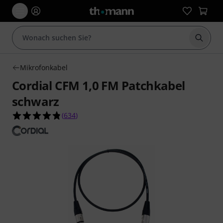
Suche 
Mikrofonkabel
Cordial CFM 1,0 FM Patchkabel
schwarz
4.8 von 5 Sternen aus 634 Kundenbewertungen
(
634
)