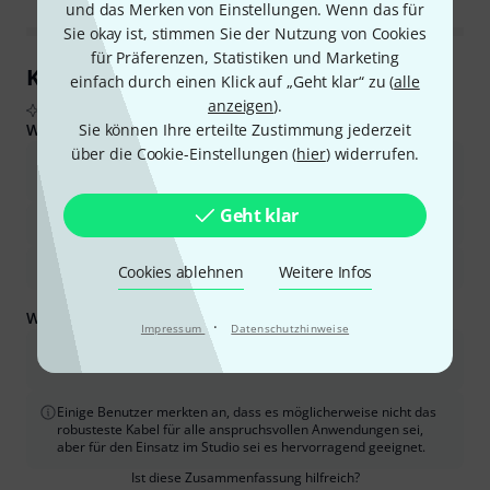
und das Merken von Einstellungen. Wenn das für
Sie okay ist, stimmen Sie der Nutzung von Cookies
für Präferenzen, Statistiken und Marketing
Kundenrezensionen im Überblick
einfach durch einen Klick auf „Geht klar“ zu (
alle
anzeigen
).
Aus echten Käuferbewertungen, zusammengefasst durch KI
Was Käufern gefiel:
Sie können Ihre erteilte Zustimmung jederzeit
über die Cookie-Einstellungen (
hier
) widerrufen.
Das Kabel und die Steckverbinder sind von hoher Qualität und
langlebig.
Geht klar
Es ermöglicht eine klare und störungsfreie Signalübertragung.
Es bietet ein gutes Preis-Leistungs-Verhältnis.
Cookies ablehnen
Weitere Infos
Was Sie außerdem wissen sollten:
·
Impressum
Datenschutzhinweise
Der XLR-Stecker passt möglicherweise nicht so reibungslos wie
bei manch anderen Marken.
Einige Benutzer merkten an, dass es möglicherweise nicht das
robusteste Kabel für alle anspruchsvollen Anwendungen sei,
aber für den Einsatz im Studio sei es hervorragend geeignet.
Ist diese Zusammenfassung hilfreich?