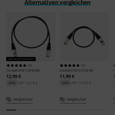
Alternativen vergleichen
AKTUELLES PRODUKT
634
574
Cordial
CFM 1,0 FM BK
Cordial
CFM 0,5 FM BK
C
12,90 €
11,90 €
-20%
UVP: 16,18 €
-24%
UVP: 15,59 €
Vergleichen
Vergleichen