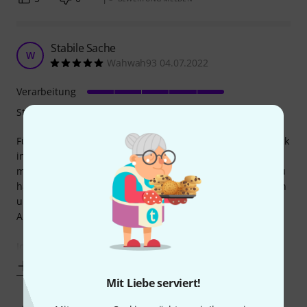
Stabile Sache
W
Wahwah93 04.07.2022
Verarbeitung
Stabilität
Für die wöchentliche Podcast Produktion, sowie als Talkback
in der Regie, nutze ich einfach gerne das SM7B. Klassiker,
muss man nicht viel dazu sagen. Aber das SM7B flexibel zu
halten, am Tag 5 mal in verschiedene Positione zu begeben
und das unkompliziert, da kann man dann schon größere
Abhandlungen schreiben.
Ich habe mir also den PSA1+ besorgt, lieber
Mehr anzeigen
Mit Liebe serviert!