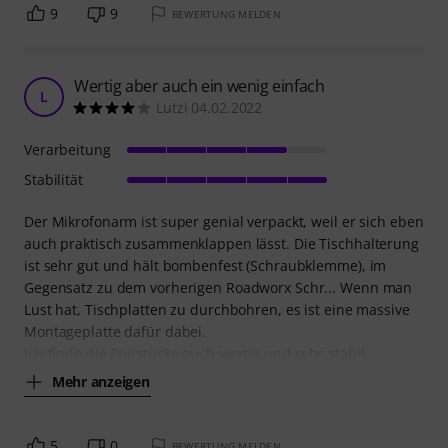
9
9
BEWERTUNG MELDEN
Wertig aber auch ein wenig einfach
L
Lutzi 04.02.2022
Verarbeitung
Stabilität
Der Mikrofonarm ist super genial verpackt, weil er sich eben
auch praktisch zusammenklappen lässt. Die Tischhalterung
ist sehr gut und hält bombenfest (Schraubklemme), im
Gegensatz zu dem vorherigen Roadworx Schr... Wenn man
Lust hat, Tischplatten zu durchbohren, es ist eine massive
Montageplatte dafür dabei.
Ich finde die Endstücke auch wertig und sehr stabil.
Mehr anzeigen
5
0
BEWERTUNG MELDEN