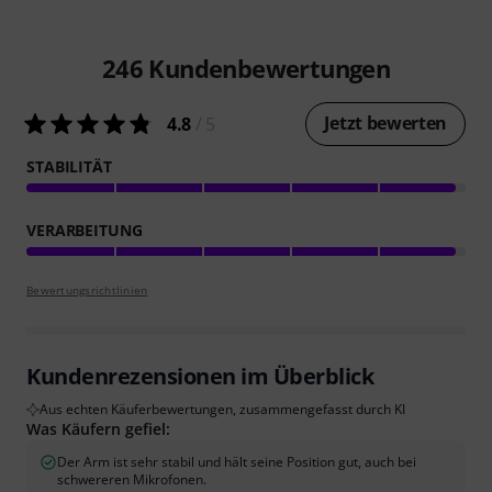
246
Kundenbewertungen
Jetzt bewerten
4.8
/ 5
STABILITÄT
VERARBEITUNG
Bewertungsrichtlinien
Kundenrezensionen im Überblick
Aus echten Käuferbewertungen, zusammengefasst durch KI
Was Käufern gefiel:
Der Arm ist sehr stabil und hält seine Position gut, auch bei
schwereren Mikrofonen.