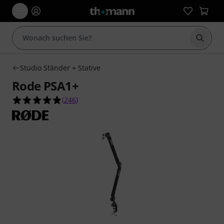
Suche 
Studio Ständer + Stative
Rode PSA1+
4.8 von 5 Sternen aus 246 Kundenbewertungen
(
246
)