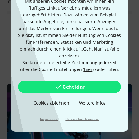
1
0
Mit unseren Cookies möchten wir Ihnen ein
BEWERTUNG MELDEN
fluffiges Einkaufserlebnis mit allem was
dazugehört bieten. Dazu zählen zum Beispiel
passende Angebote, personalisierte Anzeigen
Alle Bewertungen lesen
und das Merken von Einstellungen. Wenn das für
Sie okay ist, stimmen Sie der Nutzung von Cookies
für Präferenzen, Statistiken und Marketing
einfach durch einen Klick auf „Geht klar“ zu (
alle
Schon gewusst?
anzeigen
).
Sie können Ihre erteilte Zustimmung jederzeit
Alle
Videos
Testberichte
über die Cookie-Einstellungen (
hier
) widerrufen.
Geht klar
Cookies ablehnen
Weitere Infos
·
Impressum
Datenschutzhinweise