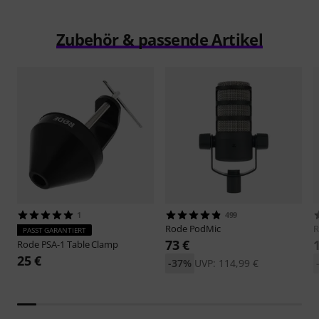
Zubehör & passende Artikel
1
499
Rode
PodMic
PASST GARANTIERT
73 €
Rode
PSA-1 Table Clamp
25 €
-37%
UVP: 114,99 €