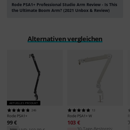
Rode PSA1+ Professional Studio Arm Review - Is This
the Ultimate Boom Arm? (2021 Unbox & Review)
abspielen
Alternativen vergleichen
AKTUELLES PRODUKT
246
13
Rode
PSA1+
Rode
PSA1+ W
99 €
103 €
30-Tage-Bestpreis:
-39%
UVP: 160,99 €