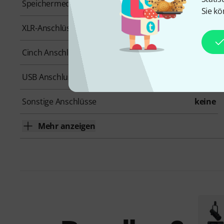
Speichermedium
MicroSD/microSDHC/microSDXC
Sie kö
XLR-Anschlüsse
4
Cinch Anschlüsse
Nein
USB Anschluss
Ja
Sonstige Anschlüsse
keine
Mehr anzeigen