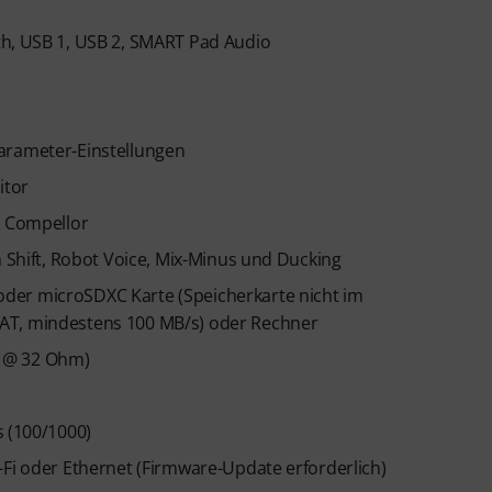
th, USB 1, USB 2, SMART Pad Audio
arameter-Einstellungen
itor
, Compellor
h Shift, Robot Voice, Mix-Minus und Ducking
der microSDXC Karte (Speicherkarte nicht im
AT, mindestens 100 MB/s) oder Rechner
W @ 32 Ohm)
s (100/1000)
-Fi oder Ethernet (Firmware-Update erforderlich)