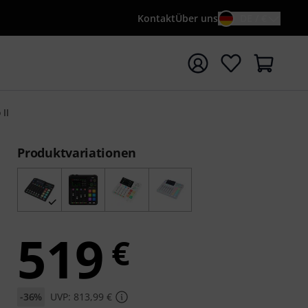
Kontakt
Über uns
DE / €
e mit Suchwort {searchTerm} starten
II
Produktvariationen
519
€
-36%
UVP: 813,99 €