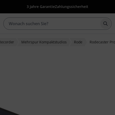
3 Jahre Garantie
Zahlungssicherheit
Such
 Recorder
Mehrspur Kompaktstudios
Rode
Rodecaster Pro 
I
bewertungen