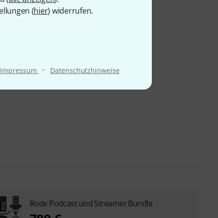
ellungen (
hier
) widerrufen.
·
Impressum
Datenschutzhinweise
Rode Podcast und Streamer Bundle