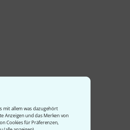
is mit allem was dazugehört
rte Anzeigen und das Merken von
von Cookies für Präferenzen,
u (
alle anzeigen
).