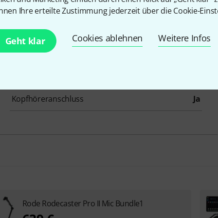
Phantomspeisung
Ja
nnen Ihre erteilte Zustimmung jederzeit über die Cookie-Einst
Klinken-Anschlüsse
4
Cookies ablehnen
Weitere Infos
Geht klar
MIDI Schnittstelle
Keine
Digitale Anschlüsse
USB
Kopfhöreranschluss
Ja
Rode Rodecaster Pro II Mic Bundle1