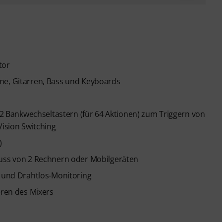
tor
ne, Gitarren, Bass und Keyboards
Bankwechseltastern (für 64 Aktionen) zum Triggern von
Vision Switching
)
luss von 2 Rechnern oder Mobilgeräten
t und Drahtlos-Monitoring
eren des Mixers