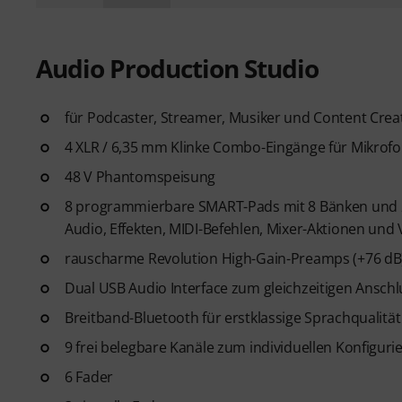
Audio Production Studio
für Podcaster, Streamer, Musiker und Content Crea
4 XLR / 6,35 mm Klinke Combo-Eingänge für Mikrofo
48 V Phantomspeisung
8 programmierbare SMART-Pads mit 8 Bänken und 2 
Audio, Effekten, MIDI-Befehlen, Mixer-Aktionen und 
rauscharme Revolution High-Gain-Preamps (+76 dB
Dual USB Audio Interface zum gleichzeitigen Ansch
Breitband-Bluetooth für erstklassige Sprachqualitä
9 frei belegbare Kanäle zum individuellen Konfiguri
6 Fader