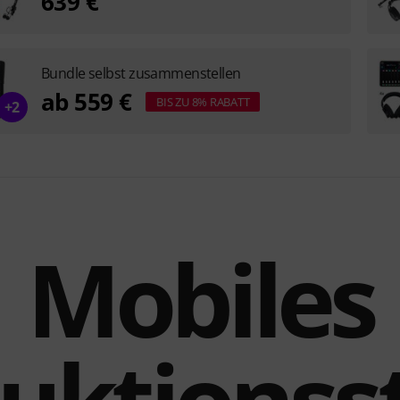
639 €
Bundle selbst zusammenstellen
ab 559 €
BIS ZU 8% RABATT
+2
Mobiles
uktionss