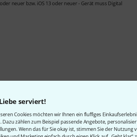
der neuer bzw. iOS 13 oder neuer - Gerät muss Digital
Artikelnummer
544389
Liebe serviert!
Anzahl der Spuren
16
seren Cookies möchten wir Ihnen ein fluffiges Einkaufserlebn
n. Dazu zählen zum Beispiel passende Angebote, personalisie
Effekte
Ja
llungen. Wenn das für Sie okay ist, stimmen Sie der Nutzung 
tiken und Marketing einfach durch einen Klick auf „Geht klar“ z