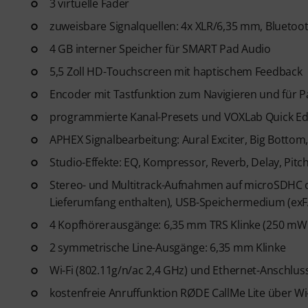
3 virtuelle Fader
zuweisbare Signalquellen: 4x XLR/6,35 mm, Bluetoo
4 GB interner Speicher für SMART Pad Audio
5,5 Zoll HD-Touchscreen mit haptischem Feedback
Encoder mit Tastfunktion zum Navigieren und für P
programmierte Kanal-Presets und VOXLab Quick Ed
APHEX Signalbearbeitung: Aural Exciter, Big Bottom
Studio-Effekte: EQ, Kompressor, Reverb, Delay, Pitc
Stereo- und Multitrack-Aufnahmen auf microSDHC o
Lieferumfang enthalten), USB-Speichermedium (exF
4 Kopfhörerausgänge: 6,35 mm TRS Klinke (250 m
2 symmetrische Line-Ausgänge: 6,35 mm Klinke
Wi-Fi (802.11g/n/ac 2,4 GHz) und Ethernet-Anschlus
kostenfreie Anruffunktion RØDE CallMe Lite über Wi