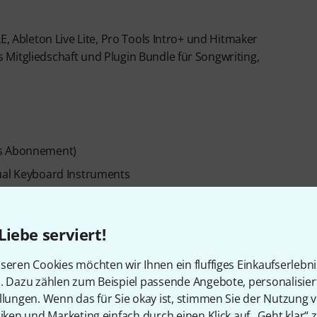
E, Ableton Live Lite, Pro Tools Intro+ und Hitmaker
Mitgliedschaft und Plugin Bundle für Songwriting,
es Abonnement)
tual Keyboard Instruments
 Drum Library
Liebe serviert!
sor
seren Cookies möchten wir Ihnen ein fluffiges Einkaufserlebn
n. Dazu zählen zum Beispiel passende Angebote, personalisie
llungen. Wenn das für Sie okay ist, stimmen Sie der Nutzung 
tiken und Marketing einfach durch einen Klick auf „Geht klar“ z