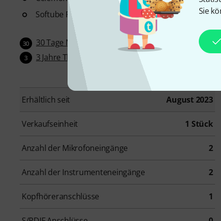
Sie kö
Softube Flow Guitar Essentials
30 Tage Money-Back-Garantie
30
3 Jahre Thomann Garantie
3
Erhältlich seit
August 2023
Verkaufseinheit
1 Stück
Anzahl der Mikrofoneingänge
2
Anzahl der Instrumenteneingänge
2
Kopfhöreranschlüsse
1
S/PDIF Anschlüsse
0