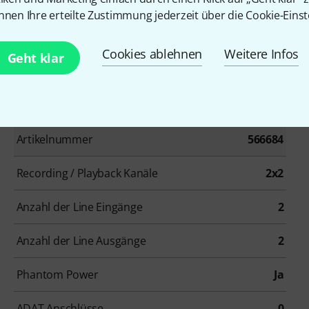
nnen Ihre erteilte Zustimmung jederzeit über die Cookie-Einst
Cookies ablehnen
Weitere Infos
Geht klar
Artikelnummer
566684
Recording / Playback Kanäle
2x2
Anzahl der Line Eingänge
2
Anzahl der Line Ausgänge
2
Phantom Power
Ja
ADAT Anschlüsse
0