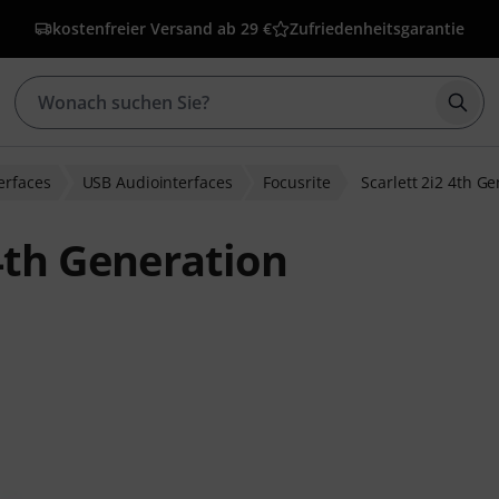
kostenfreier Versand ab 29 €
Zufriedenheitsgarantie
Such
erfaces
USB Audiointerfaces
Focusrite
Scarlett 2i2 4th G
 4th Generation
bewertungen