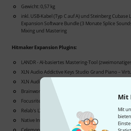
Gewicht: 0,57 kg
inkl. USB-Kabel (Typ C auf A) und Steinberg Cubase L
Expansion Software Bundle (3 Monate Splice Sounds 
Mixing und Mastering
Hitmaker Expansion Plugins:
LANDR - AI-basiertes Mastering-Tool (zweimonatig
XLN Audio Addictive Keys Studio Grand Piano – Vir
XLN Audio Addictive Drums 2: Studio Rock - Virtual
Brainworx Bx_console Focusrite SC - Channelstrip
Mit 
Focusrite Red 2 & 3 Plug-in Suite - EQ und Kompres
Mit un
Relab's LX480 Essentials - Reverb
biete
Native Instruments MASSIVE, FAST Balancer
Einste
Celemony Melodyne Essential
Statis