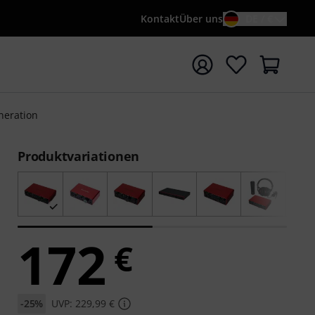
Kontakt
Über uns
DE / €
e mit Suchwort {searchTerm} starten
eneration
Produktvariationen
172
€
-25%
UVP: 229,99 €