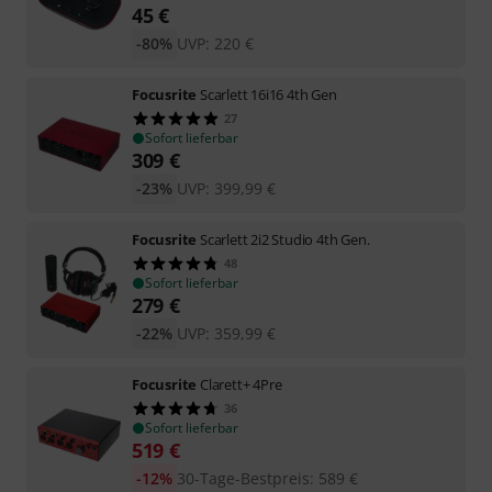
45
€
-80%
UVP:
220
€
Focusrite
Scarlett 16i16 4th Gen
27
Sofort lieferbar
309
€
-23%
UVP:
399,99
€
Focusrite
Scarlett 2i2 Studio 4th Gen.
48
Sofort lieferbar
279
€
-22%
UVP:
359,99
€
Focusrite
Clarett+ 4Pre
36
Sofort lieferbar
519
€
-12%
30-Tage-Bestpreis
:
589
€