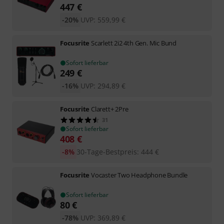
447
€
-20%
UVP:
559,99
€
Focusrite
Scarlett 2i2 4th Gen. Mic Bund
Sofort lieferbar
249
€
-16%
UVP:
294,89
€
Focusrite
Clarett+ 2Pre
31
Sofort lieferbar
408
€
-8%
30-Tage-Bestpreis
:
444
€
Focusrite
Vocaster Two Headphone Bundle
Sofort lieferbar
80
€
-78%
UVP:
369,89
€