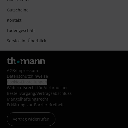
Gutscheine
Kontakt
Ladengeschäft
Service im Überblick
AGB
/
Impressum
Datenschutzhinweise
Cookie-Einstellungen
Widerrufsrecht für Verbraucher
Bestellvorgang/Vertragsabschluss
Mängelhaftungsrecht
Erklärung zur Barrierefreiheit
Vertrag widerrufen