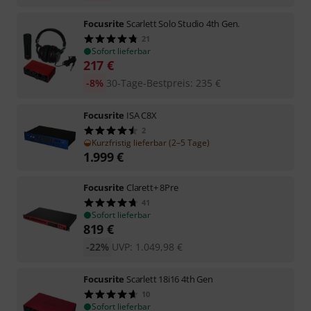
Focusrite
Scarlett Solo Studio 4th Gen.
21
Sofort lieferbar
217
€
-8%
30-Tage-Bestpreis
:
235
€
Focusrite
ISA C8X
2
Kurzfristig lieferbar (2–5 Tage)
1.999
€
Focusrite
Clarett+ 8Pre
41
Sofort lieferbar
819
€
-22%
UVP:
1.049,98
€
Focusrite
Scarlett 18i16 4th Gen
10
Sofort lieferbar