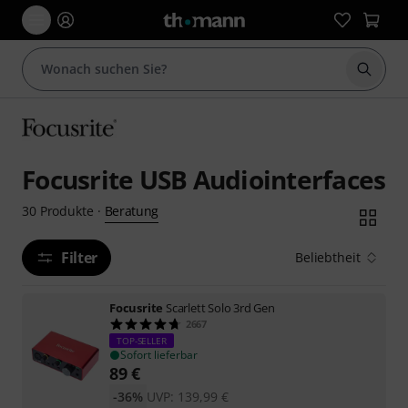
Suche 
Focusrite USB Audiointerfaces
Beratung
30
Produkte
·
Filter
Beliebtheit
Focusrite
Scarlett Solo 3rd Gen
2667
TOP-SELLER
Sofort lieferbar
89
€
-36%
UVP:
139,99
€