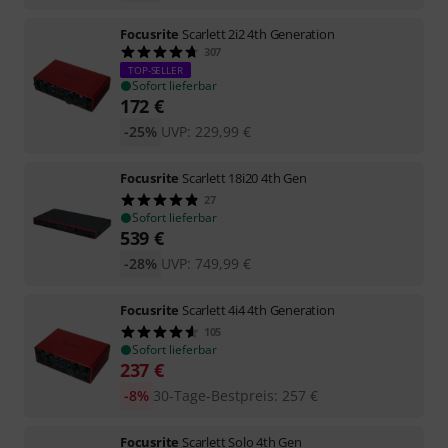
Focusrite
Scarlett 2i2 4th Generation
307
TOP-SELLER
Sofort lieferbar
172
€
-25%
UVP:
229,99
€
Focusrite
Scarlett 18i20 4th Gen
27
Sofort lieferbar
539
€
-28%
UVP:
749,99
€
Focusrite
Scarlett 4i4 4th Generation
105
Sofort lieferbar
237
€
-8%
30-Tage-Bestpreis
:
257
€
Focusrite
Scarlett Solo 4th Gen