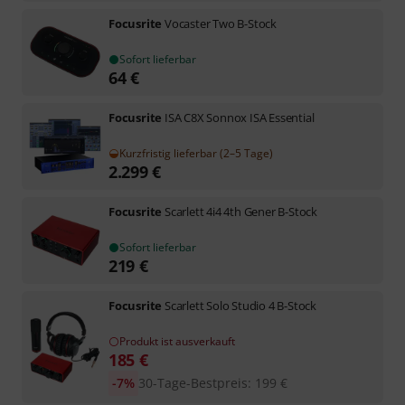
Focusrite
Vocaster Two B-Stock
Sofort lieferbar
64
€
Focusrite
ISA C8X Sonnox ISA Essential
Kurzfristig lieferbar (2–5 Tage)
2.299
€
Focusrite
Scarlett 4i4 4th Gener B-Stock
Sofort lieferbar
219
€
Focusrite
Scarlett Solo Studio 4 B-Stock
Produkt ist ausverkauft
185
€
-7%
30-Tage-Bestpreis
:
199
€