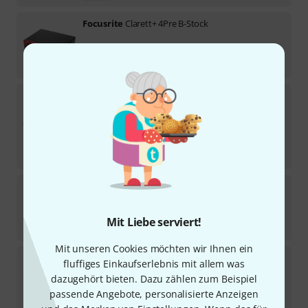
Focusrite
Clarett+ 4Pre B-Stock
Sofort lieferbar
479
€
Focusrite
Scarlett 8i6 3rd Gen
364
Sofort lieferbar
179
€
-44%
UVP:
319,99
€
Focusrite
Scarlett Solo 3rd Gen B-Stock
Sofort lieferbar
Mit Liebe serviert!
77
€
Mit unseren Cookies möchten wir Ihnen ein
Focusrite
Scarlett Solo 4th Gen B-Stock
fluffiges Einkaufserlebnis mit allem was
dazugehört bieten. Dazu zählen zum Beispiel
Sofort lieferbar
passende Angebote, personalisierte Anzeigen
111
€