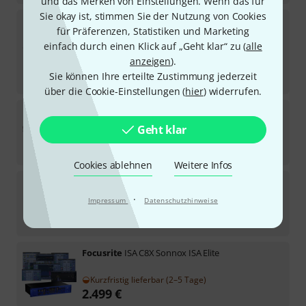
und das Merken von Einstellungen. Wenn das für
Sie okay ist, stimmen Sie der Nutzung von Cookies
Focusrite
Clarett+ 2Pre B-Stock
für Präferenzen, Statistiken und Marketing
einfach durch einen Klick auf „Geht klar“ zu (
alle
Sofort lieferbar
349
€
anzeigen
).
Sie können Ihre erteilte Zustimmung jederzeit
-8%
30-Tage-Bestpreis
:
379
€
über die Cookie-Einstellungen (
hier
) widerrufen.
Focusrite
Scarlett 2i2 4th Gener B-Stock
Geht klar
Sofort lieferbar
159
€
Cookies ablehnen
Weitere Infos
Focusrite
Scarlett 16i16 4th Gen B-Stock
·
Impressum
Datenschutzhinweise
Sofort lieferbar
285
€
Focusrite
ISA C8X Sonnox ISA Elite
Kurzfristig lieferbar (2–5 Tage)
2.499
€