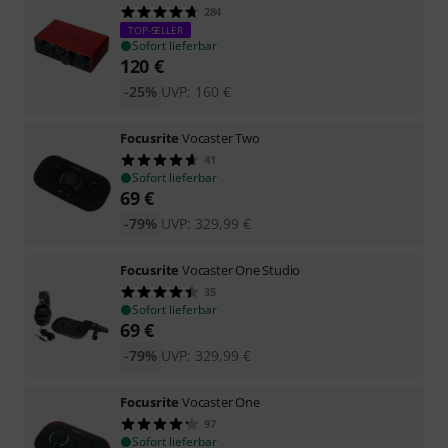
284
TOP-SELLER
Sofort lieferbar
120
€
-25%
UVP:
160
€
Focusrite
Vocaster Two
41
Sofort lieferbar
69
€
-79%
UVP:
329,99
€
Focusrite
Vocaster One Studio
35
Sofort lieferbar
69
€
-79%
UVP:
329,99
€
Focusrite
Vocaster One
97
Sofort lieferbar