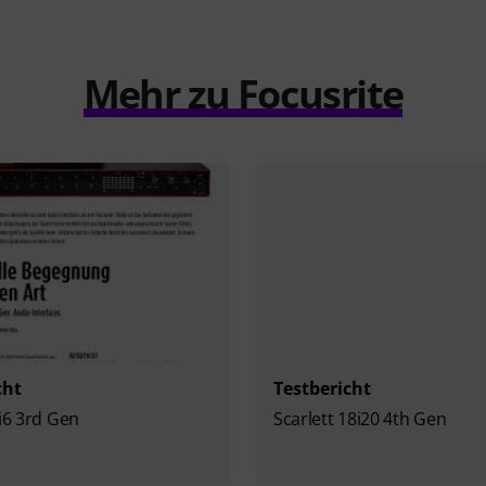
Mehr zu Focusrite
cht
Testbericht
8i6 3rd Gen
Scarlett 18i20 4th Gen