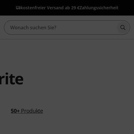
kostenfreier Versand ab 29 €
Zahlungssicherheit
Such
rite
50+
Produkte