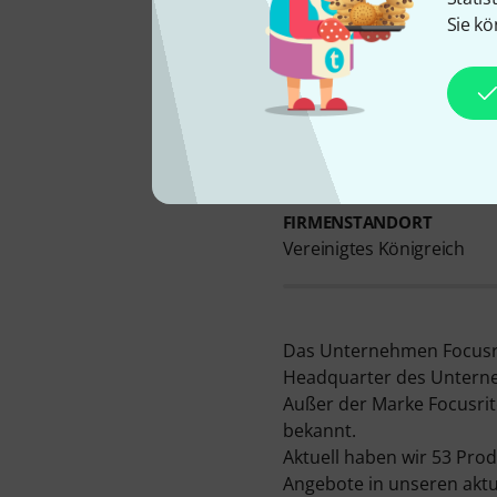
Sie kö
FIRMENSTANDORT
Vereinigtes Königreich
Das Unternehmen Focusri
Headquarter des Unterneh
Außer der Marke Focusrite
bekannt.
Aktuell haben wir 53 Pro
Angebote in unseren aktue