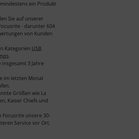
 mindestens ein Produkt
en Sie auf unserer
ocusrite - darunter 604
wertungen von Kunden
den Kategorien
USB
mps
.
e insgesamt 3 Jahre
e im letzten Monat
fen.
annte Größen wie La
en, Kaiser Chiefs und
 Focusrite unsere 30-
eren Service vor Ort.