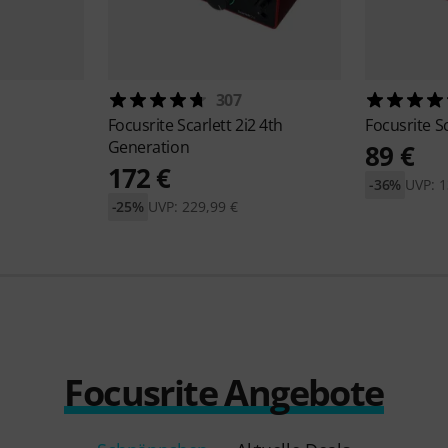
307
Focusrite
Scarlett 2i2 4th
Focusrite
S
Generation
89 €
172 €
-36%
UVP: 1
-25%
UVP: 229,99 €
Focusrite Angebote