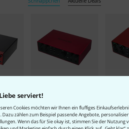
Schnäppchen
Aktuelle Deals
re B-Stock
Focusrite
Scarlett 16i16 4th Gen
Focusrite
S
B-Stock
B-Stock
Liebe serviert!
285 €
219 €
seren Cookies möchten wir Ihnen ein fluffiges Einkaufserlebn
n. Dazu zählen zum Beispiel passende Angebote, personalisie
llungen. Wenn das für Sie okay ist, stimmen Sie der Nutzung 
tiken und Marketing einfach durch einen Klick auf „Geht klar“ z