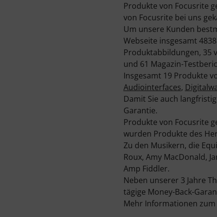
Produkte von Focusrite g
von Focusrite bei uns gek
Um unsere Kunden bestmög
Webseite insgesamt 4838 
Produktabbildungen, 35
und 61 Magazin-Testberich
Insgesamt 19 Produkte vo
Audiointerfaces
,
Digitalw
Damit Sie auch langfristi
Garantie.
Produkte von Focusrite g
wurden Produkte des Hers
Zu den Musikern, die Eq
Roux, Amy MacDonald, Jami
Amp Fiddler.
Neben unserer 3 Jahre Th
tägige Money-Back-Garant
Mehr Informationen zum H