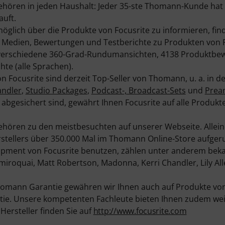
ehören in jeden Haushalt: Jeder 35-ste Thomann-Kunde hat
auft.
lich über die Produkte von Focusrite zu informieren, find
Medien, Bewertungen und Testberichte zu Produkten von F
 verschiedene 360-Grad-Rundumansichten, 4138 Produktbe
te (alle Sprachen).
n Focusrite sind derzeit Top-Seller von Thomann, u. a. in 
andler
,
Studio Packages
,
Podcast-, Broadcast-Sets
und
Prea
g abgesichert sind, gewährt Ihnen Focusrite auf alle Produkt
ehören zu den meistbesuchten auf unserer Webseite. Allein
tellers über 350.000 Mal im Thomann Online-Store aufgeru
uipment von Focusrite benutzen, zählen unter anderem bek
roquai, Matt Robertson, Madonna, Kerri Chandler, Lily All
omann Garantie gewähren wir Ihnen auch auf Produkte von
ie. Unsere kompetenten Fachleute bieten Ihnen zudem weit
ersteller finden Sie auf
http://www.focusrite.com