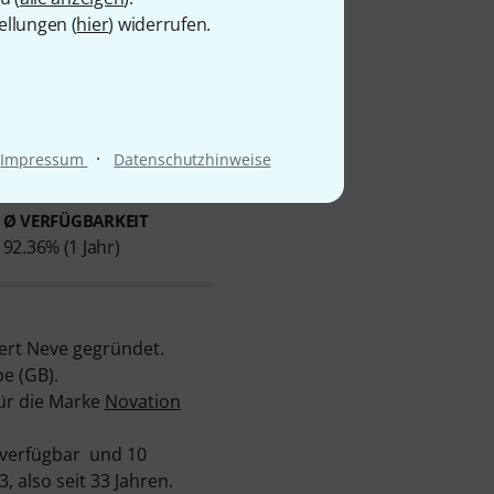
ellungen (
hier
) widerrufen.
·
Impressum
Datenschutzhinweise
Ø VERFÜGBARKEIT
92.36% (1 Jahr)
ert Neve gegründet.
e (GB).
für die Marke
Novation
 verfügbar und 10
 also seit 33 Jahren.