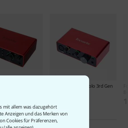
carlett 4i4 4th Gener
Focusrite
Scarlett Solo 3rd Gen
Fo
B-Stock
B-
77 €
1
is mit allem was dazugehört
rte Anzeigen und das Merken von
von Cookies für Präferenzen,
u (
alle anzeigen
).