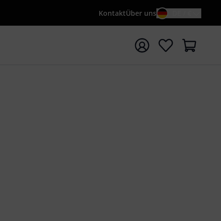
Kontakt
Über uns
DE / €
e mit Suchwort {searchTerm} starten