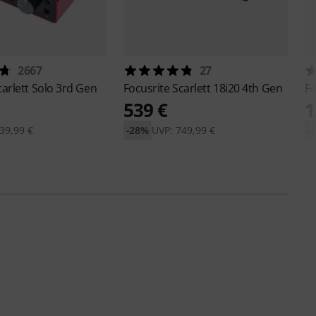
2667
27
carlett Solo 3rd Gen
Focusrite
Scarlett 18i20 4th Gen
Fo
539 €
1
39,99 €
-28%
UVP: 749,99 €
-