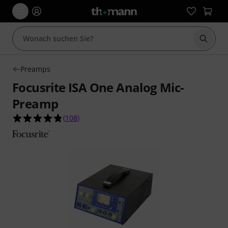
Suche 
Preamps
Focusrite ISA One Analog Mic-
Preamp
4.8 von 5 Sternen aus 108 Kundenbewertungen
(
108
)