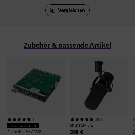
Vergleichen
Zubehör & passende Artikel
1
2093
Shure
SM 7 B
PASST GARANTIERT
398 €
Focusrite
ISA ADN2