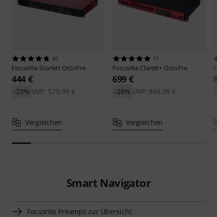
80
17
Focusrite
Scarlett OctoPre
Focusrite
Clarett+ OctoPre
F
444 €
699 €
-23%
UVP: 579,99 €
-20%
UVP: 869,99 €
Vergleichen
Vergleichen
Smart Navigator
Focusrite Preamps zur Übersicht