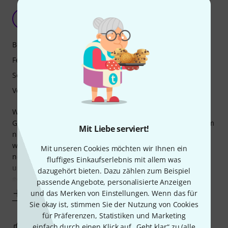
L
Lupo67 06.11.2019
Bedienung
Features
Sound
Verarbeitung
Wer besonderen Sound erwartet ist beim ISA One falsch.
Genau das ist die Stärke dieses Micpreamps. Sehr clean um
Mit Liebe serviert!
nicht steril sagen zu müssen. Seid Ihr im Besitz eines Mic's
welchen Sound Ihr bereits liebt und nicht vor habt diesen
Mit unseren Cookies möchten wir Ihnen ein
noch weiter zu färben, sondern wollt einfach ein cleanes
fluffiges Einkaufserlebnis mit allem was
und Verstärktes Signal, dann seid Ihr bei dem ISA One
dazugehört bieten. Dazu zählen zum Beispiel
genau richtig. Mit der
passende Angebote, personalisierte Anzeigen
und das Merken von Einstellungen. Wenn das für
Mehr anzeigen
Sie okay ist, stimmen Sie der Nutzung von Cookies
für Präferenzen, Statistiken und Marketing
5
1
einfach durch einen Klick auf „Geht klar“ zu (
alle
BEWERTUNG MELDEN