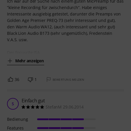
Ich war auf der Suche nach einem guten MicPreamp für das
“kleine Recording für zwischendurch“. Habe einiges
Interessante ausgiebig getestet, darunter die Preamps von
Golden Age Premier PREQ-73 (sehr interessant und gut),
den Warm Audio WA12, (auch interessant und sehr gut)
Black Lion Audio B173 (sehr ungemütlich), Fredenstein
V.A.S. usw.
Der Focusrite ISA
Mehr anzeigen
36
1
BEWERTUNG MELDEN
Einfach gut
S
StefanM 29.06.2014
Bedienung
Features