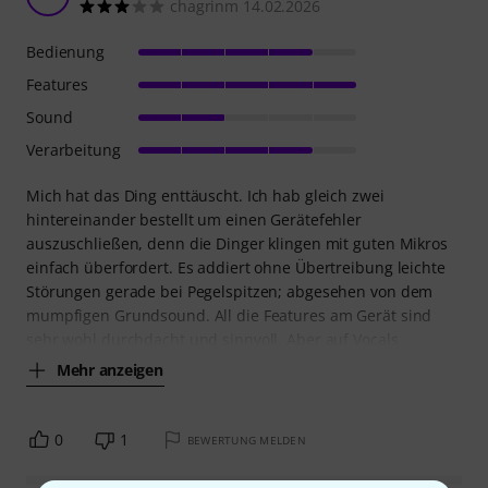
chagrinm 14.02.2026
Bedienung
Features
Sound
Verarbeitung
Mich hat das Ding enttäuscht. Ich hab gleich zwei
hintereinander bestellt um einen Gerätefehler
auszuschließen, denn die Dinger klingen mit guten Mikros
einfach überfordert. Es addiert ohne Übertreibung leichte
Störungen gerade bei Pegelspitzen; abgesehen von dem
mumpfigen Grundsound. All die Features am Gerät sind
sehr wohl durchdacht und sinnvoll. Aber auf Vocals
Mehr anzeigen
0
1
BEWERTUNG MELDEN