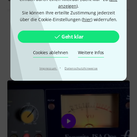
anzeigen
).
Sie können Ihre erteilte Zustimmung jederzeit
über die Cookie-Einstellungen (
hier
) widerrufen.
Alle Bewertungen lesen
Geht klar
Schon gewusst?
Cookies ablehnen
Weitere Infos
Alle
Videos
Ratgeber
Testberichte
·
Impressum
Datenschutzhinweise