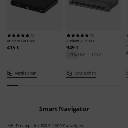
26
72
Audient
EVO SP8
Audient
ASP 880
J
P
415 €
949 €
-17%
UVP: 1.150 €
Vergleichen
Vergleichen
Smart Navigator
Preamps für 500 €–1000 € anzeigen