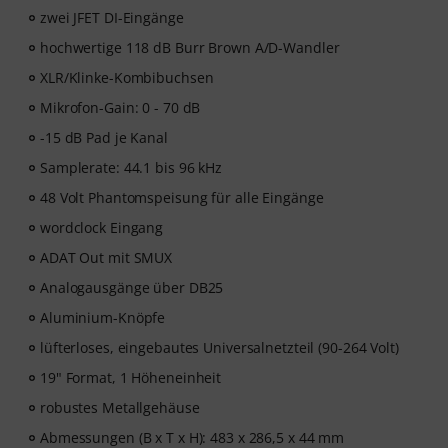
zwei JFET DI-Eingänge
hochwertige 118 dB Burr Brown A/D-Wandler
XLR/Klinke-Kombibuchsen
Mikrofon-Gain: 0 - 70 dB
-15 dB Pad je Kanal
Samplerate: 44.1 bis 96 kHz
48 Volt Phantomspeisung für alle Eingänge
wordclock Eingang
ADAT Out mit SMUX
Analogausgänge über DB25
Aluminium-Knöpfe
lüfterloses, eingebautes Universalnetzteil (90-264 Volt)
19" Format, 1 Höheneinheit
robustes Metallgehäuse
Abmessungen (B x T x H): 483 x 286,5 x 44 mm