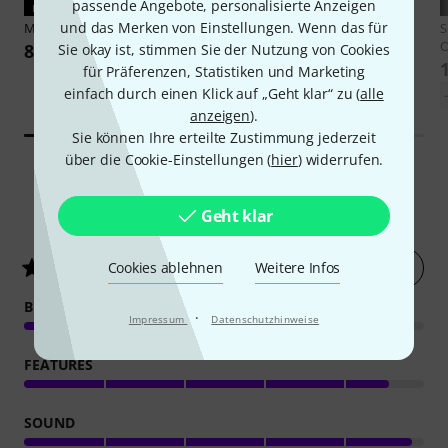
passende Angebote, personalisierte Anzeigen
PASST GARANTIERT
PASST GARANTIERT
und das Merken von Einstellungen. Wenn das für
Mutec
Optical Cable 0,5m
Cordial
CFD 3 DMT
S
O
8,90 €
99 €
Sie okay ist, stimmen Sie der Nutzung von Cookies
für Präferenzen, Statistiken und Marketing
-34%
UVP: 149,11 €
einfach durch einen Klick auf „Geht klar“ zu (
alle
anzeigen
).
Sie können Ihre erteilte Zustimmung jederzeit
über die Cookie-Einstellungen (
hier
) widerrufen.
87
Kundenbewertungen
Geht klar
Jetzt bewerten
4.7
/ 5
Cookies ablehnen
Weitere Infos
BEDIENUNG
·
Impressum
Datenschutzhinweise
FEATURES
SOUND