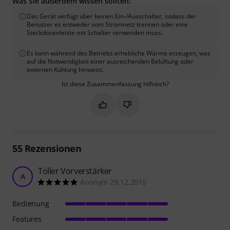
Was Sie außerdem wissen sollten:
Das Gerät verfügt über keinen Ein-/Ausschalter, sodass der
Benutzer es entweder vom Stromnetz trennen oder eine
Steckdosenleiste mit Schalter verwenden muss.
Es kann während des Betriebs erhebliche Wärme erzeugen, was
auf die Notwendigkeit einer ausreichenden Belüftung oder
externen Kühlung hinweist.
Ist diese Zusammenfassung hilfreich?
Markieren Sie diese Zusammenfassung
Markieren Sie diese Zusammen
55
Rezensionen
Toller Vorverstärker
A
Anonym 29.12.2015
Bedienung
Features