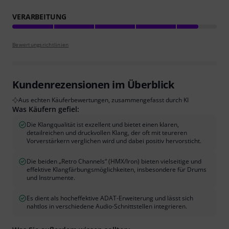
VERARBEITUNG
Bewertungsrichtlinien
Kundenrezensionen im Überblick
Aus echten Käuferbewertungen, zusammengefasst durch KI
Was Käufern gefiel:
Die Klangqualität ist exzellent und bietet einen klaren,
detailreichen und druckvollen Klang, der oft mit teureren
Vorverstärkern verglichen wird und dabei positiv hervorsticht.
Die beiden „Retro Channels“ (HMX/Iron) bieten vielseitige und
effektive Klangfärbungsmöglichkeiten, insbesondere für Drums
und Instrumente.
Es dient als hocheffektive ADAT-Erweiterung und lässt sich
nahtlos in verschiedene Audio-Schnittstellen integrieren.