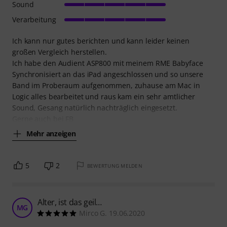
Sound
Verarbeitung
Ich kann nur gutes berichten und kann leider keinen
großen Vergleich herstellen.
Ich habe den Audient ASP800 mit meinem RME Babyface
Synchronisiert an das iPad angeschlossen und so unsere
Band im Proberaum aufgenommen, zuhause am Mac in
Logic alles bearbeitet und raus kam ein sehr amtlicher
Sound, Gesang natürlich nachträglich eingesetzt.
Gerne auch bei FB
Mehr anzeigen
5
2
BEWERTUNG MELDEN
Alter, ist das geil…
MG
Mirco G. 19.06.2020