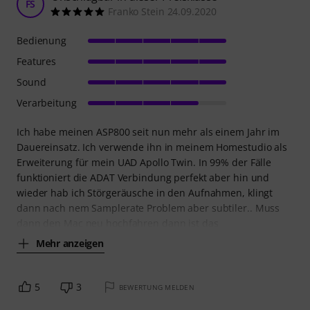
FS
Franko Stein 24.09.2020
Bedienung
Features
Sound
Verarbeitung
Ich habe meinen ASP800 seit nun mehr als einem Jahr im
Dauereinsatz. Ich verwende ihn in meinem Homestudio als
Erweiterung für mein UAD Apollo Twin. In 99% der Fälle
funktioniert die ADAT Verbindung perfekt aber hin und
wieder hab ich Störgeräusche in den Aufnahmen, klingt
dann nach nem Samplerate Problem aber subtiler.. Muss
dann den Mac neu hochfahren dann ist das
Mehr anzeigen
5
3
BEWERTUNG MELDEN