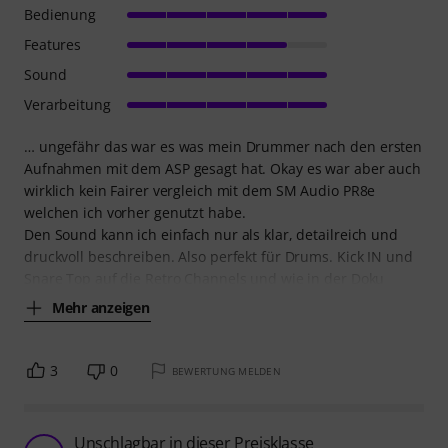
Bedienung
Features
Sound
Verarbeitung
… ungefähr das war es was mein Drummer nach den ersten
Aufnahmen mit dem ASP gesagt hat. Okay es war aber auch
wirklich kein Fairer vergleich mit dem SM Audio PR8e
welchen ich vorher genutzt habe.
Den Sound kann ich einfach nur als klar, detailreich und
druckvoll beschreiben. Also perfekt für Drums. Kick IN und
Snare Top auf die Retro Channels und wie in der Doku
Mehr anzeigen
3
0
BEWERTUNG MELDEN
Unschlagbar in dieser Preisklasse