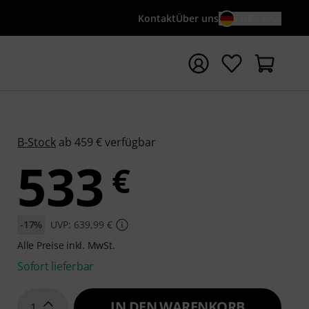
Kontakt
Über uns
DE / €
e mit Suchwort {searchTerm} starten
B-Stock
ab 459 € verfügbar
533
€
-17%
UVP: 639,99 €
Alle Preise inkl. MwSt.
Sofort lieferbar
IN DEN WARENKORB
1