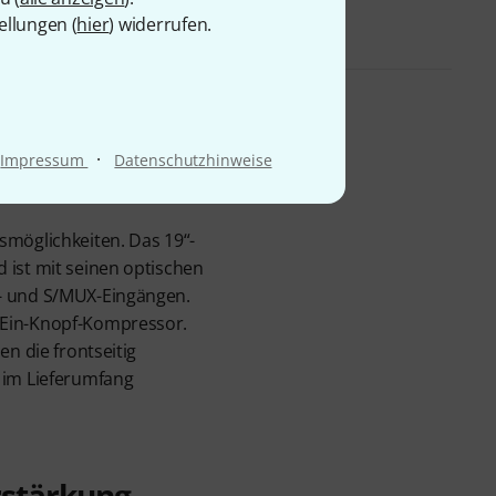
ellungen (
hier
) widerrufen.
·
Impressum
Datenschutzhinweise
smöglichkeiten. Das 19“-
 ist mit seinen optischen
T- und S/MUX-Eingängen.
 Ein-Knopf-Kompressor.
n die frontseitig
 im Lieferumfang
rstärkung