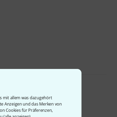
is mit allem was dazugehört
rte Anzeigen und das Merken von
von Cookies für Präferenzen,
u (
alle anzeigen
).