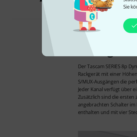
Sie kö
Analog-Kom
Der Tascam SERIES 8p Dyna
Rackgerät mit einer Höhen
S/MUX-Ausgängen die perfe
Jeder Kanal verfügt über 
Zusätzlich sind die ersten
angebrachten Schalter im 
enthalten und mit vier Ste