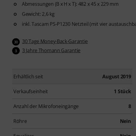
Abmessungen (B x H x T): 482 x 45 x 229 mm
Gewicht: 2,6 kg
inkl. Tascam PS-P1230 Netzteil (mit vier austauschb
30 Tage Money-Back-Garantie
30
3 Jahre Thomann Garantie
3
Erhältlich seit
August 2019
Verkaufseinheit
1 Stück
Anzahl der Mikrofoneingänge
8
Röhre
Nein