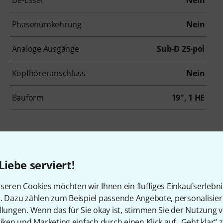
De-Esser
Nein
Phasenumkehrung
Nein
Analoge Ausgänge
Sub-D 25-pol
Kopfhöreranschluss
Nein
Bauform
19", 1 HE
Liebe serviert!
Tascam Series 8p Dyna B-Stock
seren Cookies möchten wir Ihnen ein fluffiges Einkaufserlebn
Ggf. mit leichten Gebrauchsspuren
n. Dazu zählen zum Beispiel passende Angebote, personalisie
459 €
llungen. Wenn das für Sie okay ist, stimmen Sie der Nutzung 
tiken und Marketing einfach durch einen Klick auf „Geht klar“ z