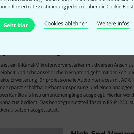
nnen Ihre erteilte Zustimmung jederzeit über die Cookie-Einst
Cookies ablehnen
Weitere Infos
Geht klar
pressor für jeden Kanal
 ist ein 8-Kanal-Mikrofonvorverstärker mit diversen Anschlus
einheit und sehr ansehnlichem Frontend geht mit der Zeit und
kte Erweiterung für professionelle Audiointerfaces mit ADA
eine separat schaltbare Phantomspeisung und einen analogen
 zwei Kanäle als Instrumenteneingänge ausgelegt. Hierfür werde
Kanalzug bedient. Das benötigte Netzteil Tascam PS-P1230 ist
ckeraufsätzen ausgestattet.
High-End-Vorve