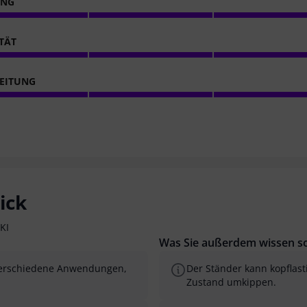
ING
ITÄT
EITUNG
ick
KI
Was Sie außerdem wissen so
r verschiedene Anwendungen,
Der Ständer kann kopflast
Zustand umkippen.