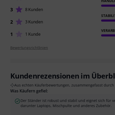
HANDL
3
8 Kunden
STABIL
2
3 Kunden
VERARB
1
1 Kunde
Bewertungsrichtlinien
Kundenrezensionen im Überbl
Aus echten Käuferbewertungen, zusammengefasst durch 
Was Käufern gefiel:
Der Ständer ist robust und stabil und eignet sich fü
darunter Laptops, Mischpulte und anderes Zubehör.