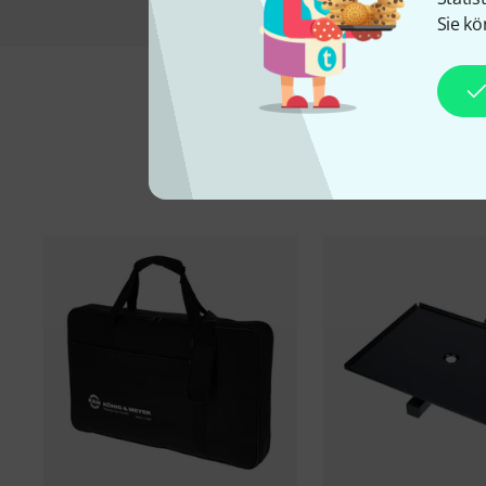
Sie kö