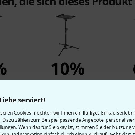
en, die sich dieses Produk
%
10%
N
KAUFTEN
5
Millenium Laptopstand Tripod
Liebe serviert!
24 €
seren Cookies möchten wir Ihnen ein fluffiges Einkaufserlebn
n. Dazu zählen zum Beispiel passende Angebote, personalisie
llungen. Wenn das für Sie okay ist, stimmen Sie der Nutzung 
Vergleichen
tiken und Marketing einfach durch einen Klick auf „Geht klar“ z