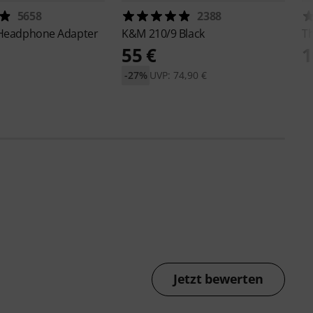
5658
2388
Headphone Adapter
K&M
210/9 Black
T
55 €
1
-27%
UVP: 74,90 €
Jetzt bewerten