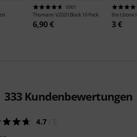
8901
est
Thomann
V2020 Black 10 Pack
the t.bone
6,90 €
3 €
333
Kundenbewertungen
4.7
/ 5