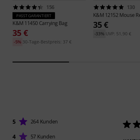
156
130
K&M
12152 Mouse R
PASST GARANTIERT
35 €
K&M
11450 Carrying Bag
35 €
-33%
UVP: 51,90 €
-5%
30-Tage-Bestpreis: 37 €
5
264 Kunden
4
57 Kunden