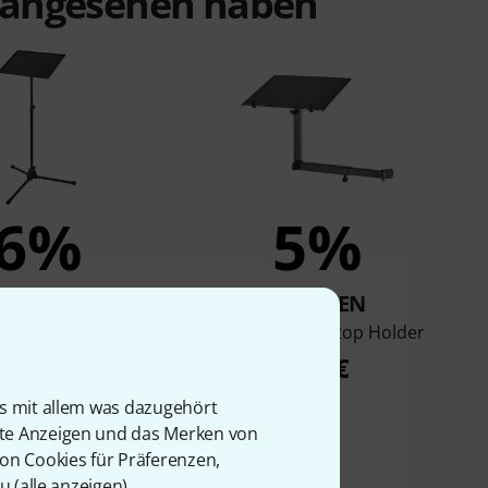
t angesehen haben
6%
5%
KAUFTEN
KAUFTEN
K&M 12155
K&M 18815 Laptop Holder
57 €
108 €
is mit allem was dazugehört
rte Anzeigen und das Merken von
von Cookies für Präferenzen,
u (
alle anzeigen
).