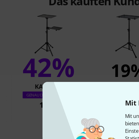
Das kauften Kund
42%
19
KAUFTEN
KAUFTE
K&M 1218
GENAU DIESES PRODUKT
Mit 
110 €
79 €
Mit un
biete
Einste
Statis