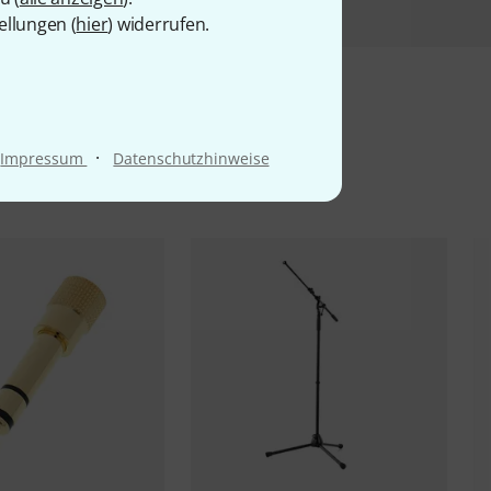
ellungen (
hier
) widerrufen.
l
·
Impressum
Datenschutzhinweise