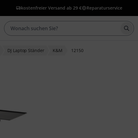
kostenfreier Versand ab 29 €
Reparaturservice
Such
DJ Laptop Ständer
K&M
12150
bewertungen