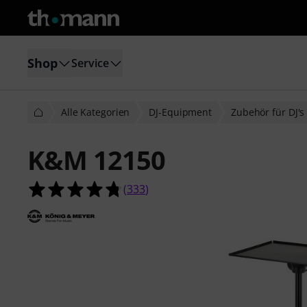
Shop
Service
Alle Kategorien
DJ-Equipment
Zubehör für DJ's
K&M 12150
4.7 von 5 Sternen aus 333 Kunden
(
333
)