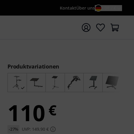
Kontakt
Über uns
DE / €
e mit Suchwort {searchTerm} starten
Produktvariationen
110
€
-27%
UVP: 149,90 €