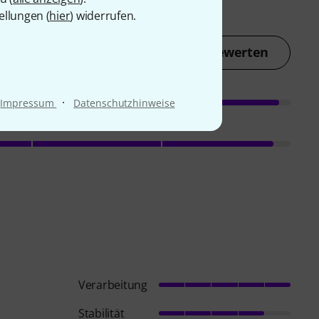
ellungen (
hier
) widerrufen.
Jetzt bewerten
·
Impressum
Datenschutzhinweise
Verarbeitung
Stabilität