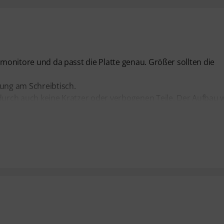
omonitore und da passt die Platte genau. Größer sollten die
lung am Schreibtisch.
adurch auch keine Kratzer oder verbogenen Teile. Der Aufbau 