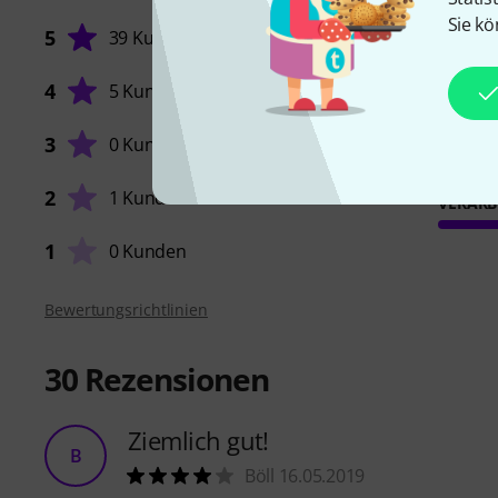
Sie kö
5
39 Kunden
4
5 Kunden
STABIL
3
0 Kunden
2
1 Kunde
VERARB
1
0 Kunden
Bewertungsrichtlinien
30
Rezensionen
Ziemlich gut!
B
Böll 16.05.2019