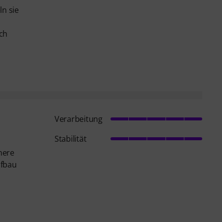
ln sie
uch
Verarbeitung
Stabilität
inere
ufbau