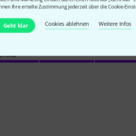
nnen Ihre erteilte Zustimmung jederzeit über die Cookie-Einst
4.8
/ 5
Cookies ablehnen
Weitere Infos
Geht klar
ITÄT
EITUNG