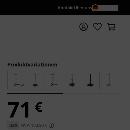
Kontakt
Über uns
DE / €
e mit Suchwort {searchTerm} starten
Produktvariationen
71
€
-32%
UVP: 103,90 €