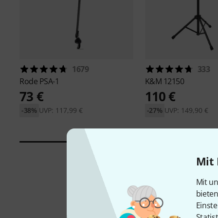
1679
333
Rode
PSA-1
K&M
12150
73 €
110 €
-38%
UVP: 117,99 €
-27%
UVP: 149,90 €
Mit 
Mit un
biete
Einste
Statis