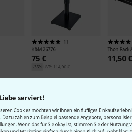
11
K&M
26776
Thon
Rack 
75 €
11,50 
-35%
UVP: 114,90 €
Liebe serviert!
seren Cookies möchten wir Ihnen ein fluffiges Einkaufserlebn
45
Kundenbewertungen
n. Dazu zählen zum Beispiel passende Angebote, personalisie
llungen. Wenn das für Sie okay ist, stimmen Sie der Nutzung 
tiken und Marketing einfach durch einen Klick auf „Geht klar“ z