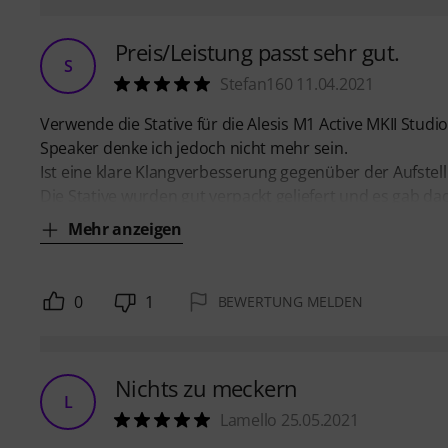
Preis/Leistung passt sehr gut.
S
Stefan160 11.04.2021
Verwende die Stative für die Alesis M1 Active MKII Studi
Speaker denke ich jedoch nicht mehr sein.
Ist eine klare Klangverbesserung gegenüber der Aufstel
Die Stative wurden gut verpackt geliefert und es gab d
Mehr anzeigen
0
1
BEWERTUNG MELDEN
Nichts zu meckern
L
Lamello 25.05.2021