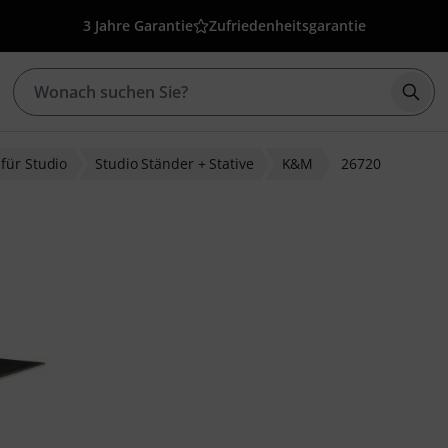
3 Jahre Garantie
Zufriedenheitsgarantie
Such
für Studio
Studio Ständer + Stative
K&M
26720
ewertungen