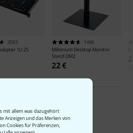
2583
1406
Adapter 1U 25
Millenium
Desktop Monitor
K
Stand DM2
€
2
22 €
-
is mit allem was dazugehört
rte Anzeigen und das Merken von
von Cookies für Präferenzen,
u (
alle anzeigen
).