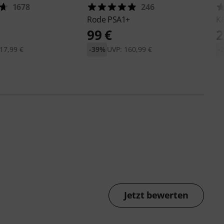
1678
246
Rode
PSA1+
K
99 €
2
17,99 €
-39%
UVP: 160,99 €
-
Jetzt bewerten