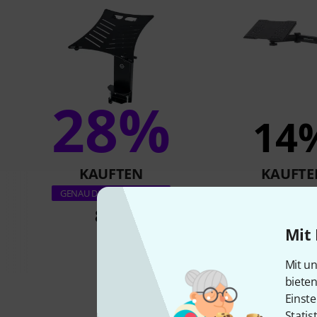
28%
14
KAUFTEN
KAUFTE
Millenium Lapt
GENAU DIESES PRODUKT
88 €
85 €
Mit 
Mit un
biete
Einste
Statis