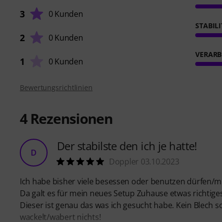
3
0 Kunden
STABIL
2
0 Kunden
VERARB
1
0 Kunden
Bewertungsrichtlinien
4
Rezensionen
Der stabilste den ich je hatte!
D
Doppler 03.10.2023
Ich habe bisher viele besessen oder benutzen dürfen/
Da galt es für mein neues Setup Zuhause etwas richtiges
Dieser ist genau das was ich gesucht habe. Kein Blech s
wackelt/wabert nichts!