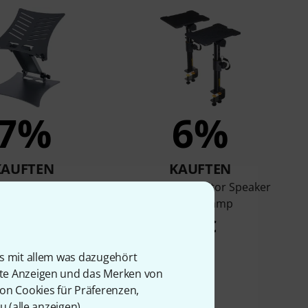
7%
6%
KAUFTEN
KAUFTEN
K&M 12195
Roadworx Monitor Speaker
Stand Clamp
77 €
49 €
is mit allem was dazugehört
rte Anzeigen und das Merken von
von Cookies für Präferenzen,
u (
alle anzeigen
).