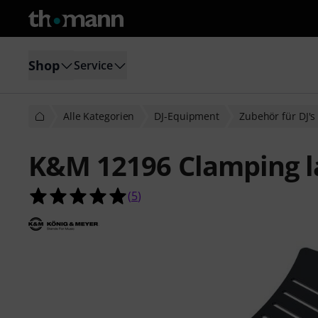
Shop
Service
Alle Kategorien
DJ-Equipment
Zubehör für DJ's
K&M 12196 Clamping l
5.0 von 5 Sternen aus 5 Kundenbe
(
5
)