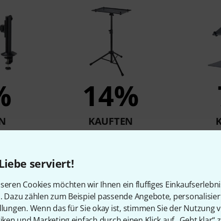
%
14%
N
KAUFTEN
op-Arm
K&M 12185
79 €
Liebe serviert!
seren Cookies möchten wir Ihnen ein fluffiges Einkaufserlebn
n. Dazu zählen zum Beispiel passende Angebote, personalisie
Vergleichen
llungen. Wenn das für Sie okay ist, stimmen Sie der Nutzung 
tiken und Marketing einfach durch einen Klick auf „Geht klar“ z