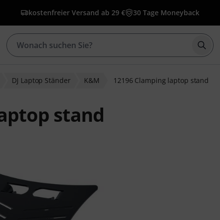
kostenfreier Versand ab 29 €
30 Tage Moneyback
Such
DJ Laptop Ständer
K&M
12196 Clamping laptop stand
aptop stand
wertungen