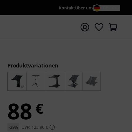
Kontakt
Über uns
DE / €
e mit Suchwort {searchTerm} starten
Produktvariationen
88
€
-29%
UVP: 123,90 €