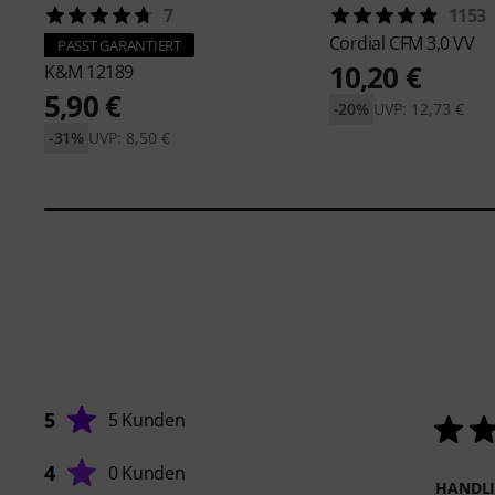
7
1153
Cordial
CFM 3,0 VV
PASST GARANTIERT
10,20 €
K&M
12189
5,90 €
-20%
UVP: 12,73 €
-31%
UVP: 8,50 €
5
5 Kunden
4
0 Kunden
HANDL