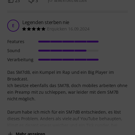
23
3
BEWERTUNG MELDEN
Legenden sterben nie
E
Erquicken 16.09.2024
Features
Sound
Verarbeitung
Das SM7dB, ein Kumpel im Rap und ein Big Player im
Broadcast.
Ich besitze ebenfalls das SM7B, doch mobiles arbeiten ohne
ein Preamp mit zu schleppen, war leider mit dem SM7B
nicht möglich.
Darum habe ich mich für ein SM7dB entschieden, es löst
dieses Problem. Anders als viele auf YouTube behaupten,
klingt es dezent etwas weicher und ein Tick runder, bei
Mehr anzeigen