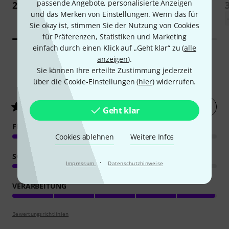
passende Angebote, personalisierte Anzeigen
28 €
49 €
und das Merken von Einstellungen. Wenn das für
Sie okay ist, stimmen Sie der Nutzung von Cookies
für Präferenzen, Statistiken und Marketing
einfach durch einen Klick auf „Geht klar“ zu (
alle
anzeigen
).
Sie können Ihre erteilte Zustimmung jederzeit
61
Kundenbewertungen
über die Cookie-Einstellungen (
hier
) widerrufen.
Jetzt bewerten
5
/ 5
Geht klar
FEATURES
Cookies ablehnen
Weitere Infos
SOUND
·
Impressum
Datenschutzhinweise
VERARBEITUNG
Bewertungsrichtlinien