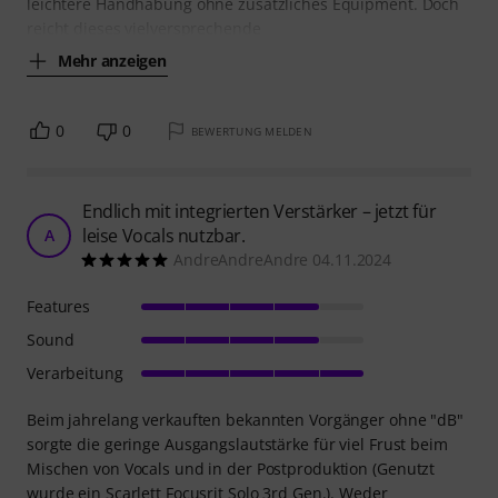
leichtere Handhabung ohne zusätzliches Equipment. Doch
reicht dieses vielversprechende
Mehr anzeigen
0
0
BEWERTUNG MELDEN
Endlich mit integrierten Verstärker – jetzt für
leise Vocals nutzbar.
A
AndreAndreAndre 04.11.2024
Features
Sound
Verarbeitung
Beim jahrelang verkauften bekannten Vorgänger ohne "dB"
sorgte die geringe Ausgangslautstärke für viel Frust beim
Mischen von Vocals und in der Postproduktion (Genutzt
wurde ein Scarlett Focusrit Solo 3rd Gen.). Weder