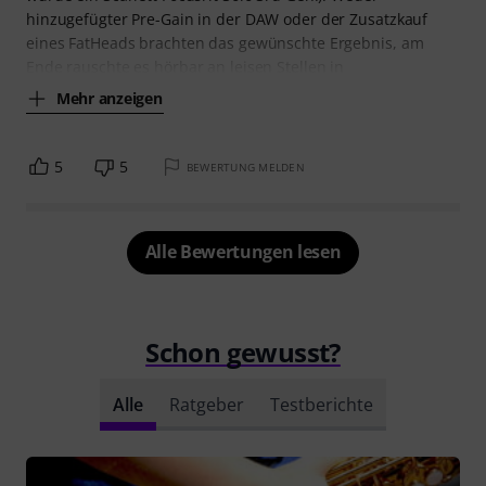
hinzugefügter Pre-Gain in der DAW oder der Zusatzkauf
eines FatHeads brachten das gewünschte Ergebnis, am
Ende rauschte es hörbar an leisen Stellen in
Mehr anzeigen
5
5
BEWERTUNG MELDEN
Alle Bewertungen lesen
Schon gewusst?
Alle
Ratgeber
Testberichte