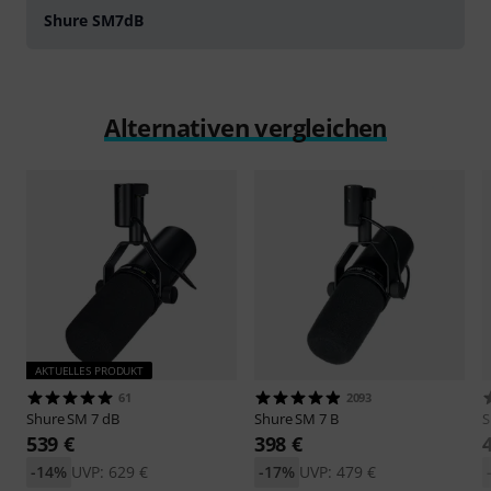
Shure SM7dB
Alternativen vergleichen
AKTUELLES PRODUKT
61
2093
Shure
SM 7 dB
Shure
SM 7 B
S
539 €
398 €
-14%
UVP: 629 €
-17%
UVP: 479 €