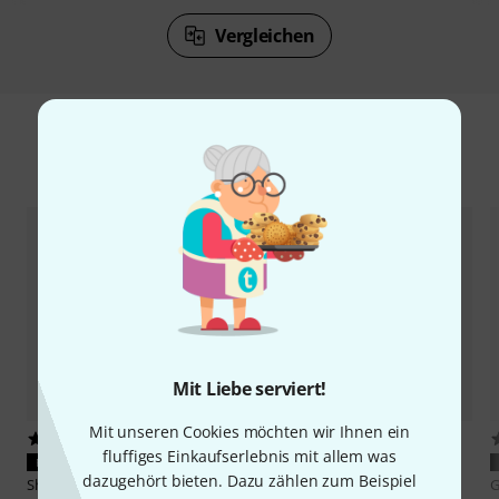
Vergleichen
Zubehör & passende Artikel
Mit Liebe serviert!
Mit unseren Cookies möchten wir Ihnen ein
111
13
fluffiges Einkaufserlebnis mit allem was
PASST GARANTIERT
PASST GARANTIERT
dazugehört bieten. Dazu zählen zum Beispiel
Shure
RK 345
Shure
A7WS
G