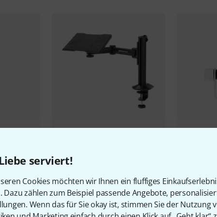
77
Millenium
Laptop-Arm
Rode
PodM
Liebe serviert!
85 €
73 €
-41%
UVP: 1
seren Cookies möchten wir Ihnen ein fluffiges Einkaufserlebn
n. Dazu zählen zum Beispiel passende Angebote, personalisie
llungen. Wenn das für Sie okay ist, stimmen Sie der Nutzung 
tiken und Marketing einfach durch einen Klick auf „Geht klar“ z