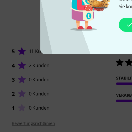
Sie kö
5
11 Kunden
4
2 Kunden
STABIL
3
0 Kunden
2
0 Kunden
VERARB
1
0 Kunden
Bewertungsrichtlinien