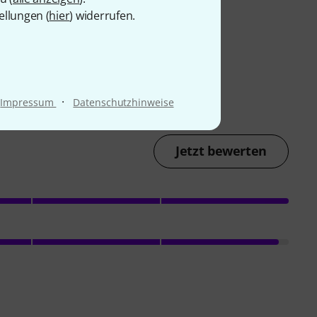
ellungen (
hier
) widerrufen.
·
Impressum
Datenschutzhinweise
Jetzt bewerten