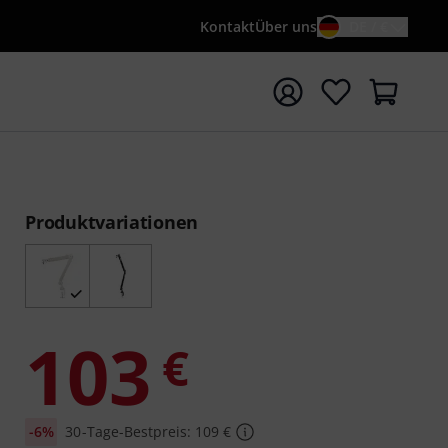
Kontakt
Über uns
DE / €
e mit Suchwort {searchTerm} starten
Produktvariationen
103
€
-6%
30-Tage-Bestpreis: 109 €