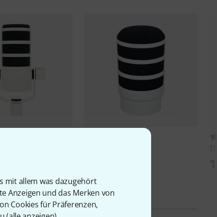
15
2
ic W
Rode
WS14-W
T
26,80 €
1
22,99 €
is mit allem was dazugehört
rte Anzeigen und das Merken von
von Cookies für Präferenzen,
u (
alle anzeigen
).