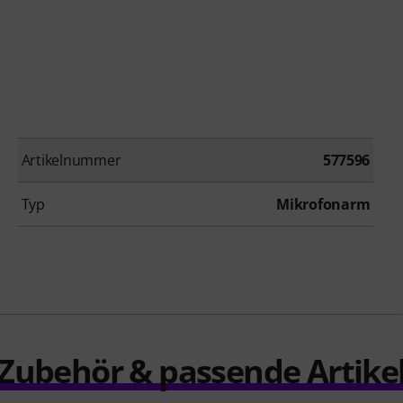
Artikelnummer
577596
Typ
Mikrofonarm
Zubehör & passende Artike