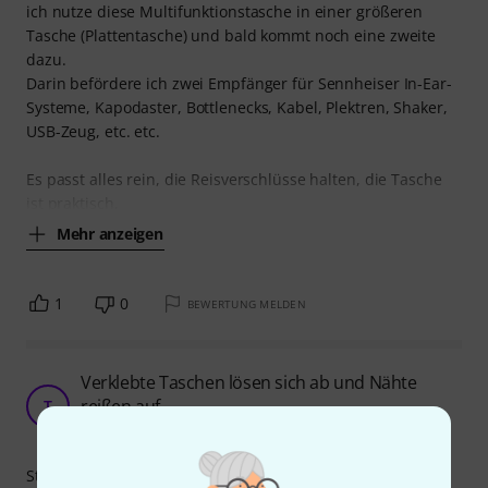
ich nutze diese Multifunktionstasche in einer größeren
Tasche (Plattentasche) und bald kommt noch eine zweite
dazu.
Darin befördere ich zwei Empfänger für Sennheiser In-Ear-
Systeme, Kapodaster, Bottlenecks, Kabel, Plektren, Shaker,
USB-Zeug, etc. etc.
Es passt alles rein, die Reisverschlüsse halten, die Tasche
ist praktisch,
Mehr anzeigen
1
0
BEWERTUNG MELDEN
Verklebte Taschen lösen sich ab und Nähte
reißen auf
T
TimoTitanium 11.07.2022
Stabilität