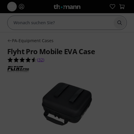
Suche 
PA-Equipment Cases
Flyht Pro Mobile EVA Case
4.6 von 5 Sternen aus 32 Kundenbewertungen
(
32
)