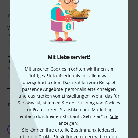
Handling
Verarbeitung
Wenn man ein Soft-Case in dieser Größe und Aufteilung
braucht ist das Flyht Pro Mobile EVA Case ein Konzept mit
vielen Schlaufen und Taschen. Eigentlich gut!
Leider sind die Taschen jeweils "pro Seite" eingeklebt und
Mit Liebe serviert!
dieser Kleber löst sich schon nach kurzer zeit ab.
Ausserdem ist bereits Jett die erste Naht / Vernähung einer
Mit unseren Cookies möchten wir Ihnen ein
Tasche gerissen. In meinem Fall
fluffiges Einkaufserlebnis mit allem was
dazugehört bieten. Dazu zählen zum Beispiel
Mehr anzeigen
passende Angebote, personalisierte Anzeigen
und das Merken von Einstellungen. Wenn das für
Sie okay ist, stimmen Sie der Nutzung von Cookies
1
0
BEWERTUNG MELDEN
für Präferenzen, Statistiken und Marketing
einfach durch einen Klick auf „Geht klar“ zu (
alle
anzeigen
).
Raumwunder
G
Sie können Ihre erteilte Zustimmung jederzeit
Groschek 21.03.2023
über die Cookie-Einstellungen (
hier
) widerrufen.