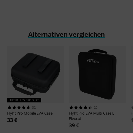
Alternativen vergleichen
AKTUELLES PRODUKT
32
20
Flyht Pro
Mobile EVA Case
Flyht Pro
EVA Multi Case L
F
Flexcut
33 €
39 €