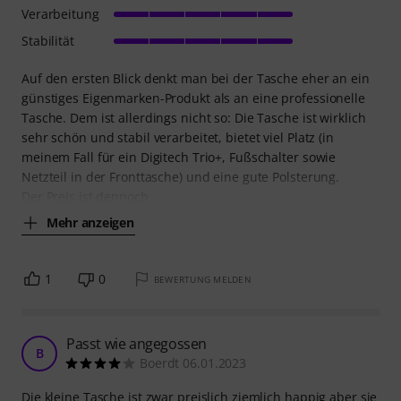
Verarbeitung
Stabilität
Auf den ersten Blick denkt man bei der Tasche eher an ein
günstiges Eigenmarken-Produkt als an eine professionelle
Tasche. Dem ist allerdings nicht so: Die Tasche ist wirklich
sehr schön und stabil verarbeitet, bietet viel Platz (in
meinem Fall für ein Digitech Trio+, Fußschalter sowie
Netzteil in der Fronttasche) und eine gute Polsterung.
Der Preis ist dennoch
Mehr anzeigen
1
0
BEWERTUNG MELDEN
Passt wie angegossen
B
Boerdt 06.01.2023
Die kleine Tasche ist zwar preislich ziemlich happig aber sie