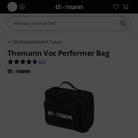
Suche 
Studioequipment Cases
Thomann Voc Performer Bag
4.7 von 5 Sternen aus 20 Kundenbewertungen
(
20
)