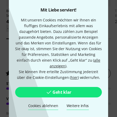
Mit Liebe serviert!
Boss
VE-22 Vocal Performer Bag
TC-Helicon
VoiceLive Play Bag
T
Set
Bundle
B
Mit unseren Cookies möchten wir Ihnen ein
405 €
239 €
fluffiges Einkaufserlebnis mit allem was
-13%
UVP: 468 €
dazugehört bieten. Dazu zählen zum Beispiel
passende Angebote, personalisierte Anzeigen
und das Merken von Einstellungen. Wenn das für
Sie okay ist, stimmen Sie der Nutzung von Cookies
für Präferenzen, Statistiken und Marketing
20
Kundenbewertungen
einfach durch einen Klick auf „Geht klar“ zu (
alle
anzeigen
).
Sie können Ihre erteilte Zustimmung jederzeit
Jetzt bewerten
4.7
/ 5
über die Cookie-Einstellungen (
hier
) widerrufen.
STABILITÄT
Geht klar
VERARBEITUNG
Cookies ablehnen
Weitere Infos
Bewertungsrichtlinien