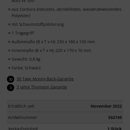
Boss VE 500
aus Cordura (robustes, abriebfestes, wasserabweisendes
Polyester)
mit Schaumstoffpolsterung
1 Tragegriff
Außenmaße (B x T x H): 230 x 180 x 100 mm
Innenmaße (B x T x H): 220 x 170 x 70 mm
Gewicht: 0,8 kg
Farbe: Schwarz
30 Tage Money-Back-Garantie
30
3 Jahre Thomann Garantie
3
Erhältlich seit
November 2022
Artikelnummer
553749
Verkaufseinheit
1 Stück