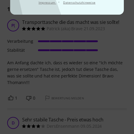
·
Impressum
Datenschutzhinweise
13
Rezensionen
Transporttasche die das macht was sie sollte!
P(
Patrick (aka) Brave 21.09.2023
Verarbeitung
Stabilität
Am Anfang dachte ich, dass es wieder so eine "Ich möchte
gerne ersetzen" Tasche ist, jedoch tut diese Tasche das,
was sie sollte und hat eine perfekte Dimension! Bravo
Thomann!!!
1
0
BEWERTUNG MELDEN
Sehr stabile Tasche - Preis etwas hoch
D
DersEnsenmann 09.05.2024